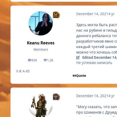
December 14, 2021
4 yr
Здесь могла быть рас
нас на рубине в гиль
данного ребаланса точ
разработчиков явно с
Keanu Reeves
каждый третий шаман 
Members
можно что хочешь со
Edited
December 14,
934
1.2k
posts
Reputation
Не успеваю написать
X Æ A-XII
Quote
December 14, 2021
4 yr
"Могу сказать, что з
про Шаманов с Друида