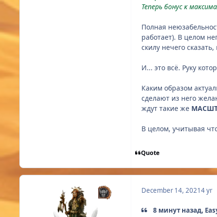
Теперь бонус к макси
Полная неюзабельность
работает). В целом не
скилу нечего сказать,
И... это всё. Руку кот
Каким образом актуал
сделают из него жела
ждут такие же
МАСШТ
В целом, учитывая чт
Quote
December 14, 2021
4 yr
8 минут назад, Ea