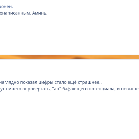
ронен.
шенаписанным. Аминь.
 наглядно показал цифры стало ещё страшнее..
тут ничего опровергать, "ап" бафающего потенциала, и повыш