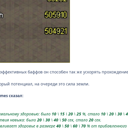
 эффективных баффов он способен так же ускорять прохождение 
рый потенциал, на очереди это сила земли.
lmes сказал:
имальному здоровью: было
10
\
15
\
20
\
25
%, стало
10
\
20
\
30
\
4
твия навыка: было
20
\
30
\
40
\
50
сек, стало
20
сек.
авливает здоровье в размере
40
\
50
\
60
\
70
% от прибавленного 