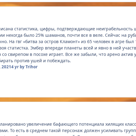
писана статистика, цифры, подтверждающие неиграбельность ша
дии некогда было 25% шаманов, почти все в веле. Сейчас на р
но. На гвг «битва за остров Кламонт» из 65 человек в агре был 1
воя статистка. Эмбер впереди планеты всей и явно в ней участв
со свирепом в посохе играет. Все же забыли, что арено актив 
бирать против ушей и побеждать.
 2021
4 yr
by Trihor
апланировано увеличение бафающего потенциала хилящих классо
ми. То есть в среднем такой персонаж должен усиливать групп