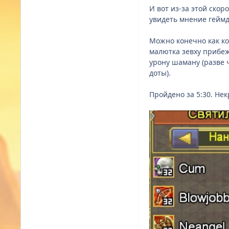
И вот из-за этой скор
увидеть мнение геймд
Можно конечно как ко
малютка зевху прибеж
урону шаману (разве 
доты).
Пройдено за 5:30. Не