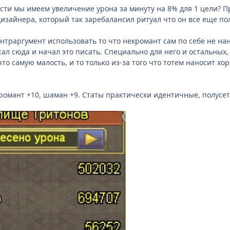
ости мы имеем увеличение урона за минуту на 8% для 1 цели? П
изайнера, который так заребалансил ритуал что он все еще п
нтраргумент использовать то что некромант сам по себе не нан
ал сюда и начал это писать. Специально для него и остальных,
что самую малость, и то только из-за того что тотем наносит 
кромант +10, шаман +9. Статы практически идентичные, полусет