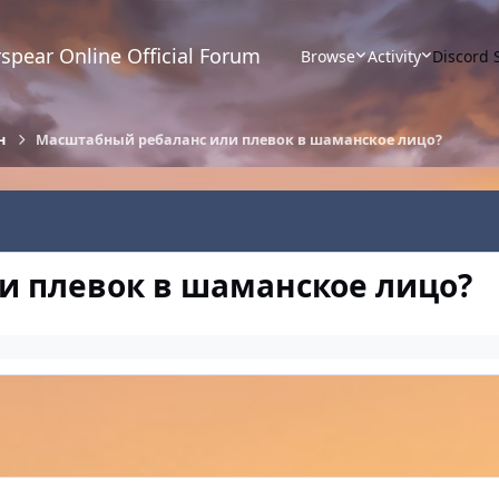
spear Online Official Forum
Browse
Activity
Discord 
н
Масштабный ребаланс или плевок в шаманское лицо?
и плевок в шаманское лицо?