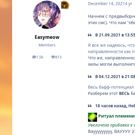
December 14, 2021
4 yr
Начнем с предвыборных
этих смс). Что нам "о
В 21.09.2021 в 13:5
Easymeow
Я все же надеюсь, чт
Members
направленности как 
1.5k
813
Что же, направленност
posts
Reputation
хилы могли выполнить
В 04.12.2021 в 21:0
Весь бафф-потенциал 
Разберем этот
ВЕСЬ
ба
18 часов назад, Ho
Ритуал племени
Увеличена прибавка к 
Ваууууууууу, ВАУУУУ 