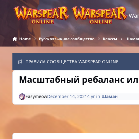
Skip to content
War
Home
Русскоязычное сообщество
Классы
Шама
ПРАВИЛА СООБЩЕСТВА WARSPEAR ONLINE
Масштабный ребаланс ил
Easymeow
December 14, 2021
4 yr
in
Шаман