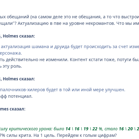
 обещаний (на самом деле это не обещания, а то что выстроил 
бещали"? Актуализацию в пве на уровне некромантов. Что мы им
5, Holmes сказал:
о актуализация шамана и друида будет происходить за счет изме
персонажа.
ь действительно не изменили. Контент кстати тоже, потуги был
 эту роль.
8, Holmes сказал:
палочников-хилеров будет в той или иной мере улучшен.
фф потенциал.
lmes сказал:
силу критического урона: было
14
\
16
\
19
\
22
%, стало
16
\
20
\
27% силы крита. На 1 цель. Перейдем к голым цифрам?