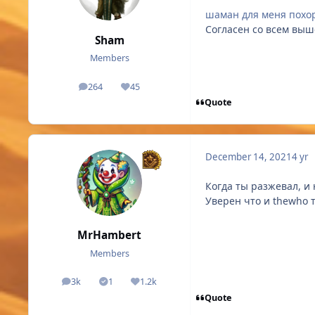
шаман для меня похо
Согласен со всем вы
Sham
Members
264
45
posts
Reputation
Quote
December 14, 2021
4 yr
Когда ты разжевал, и
Уверен что и thewho 
MrHambert
Members
3k
1
1.2k
posts
Solutions
Reputation
Quote