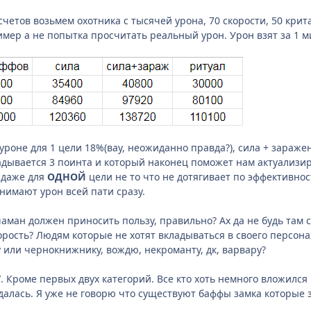
четов возьмем охотника с тысячей урона, 70 скорости, 50 крита
р а не попытка просчитать реальный урон. Урон взят за 1 м
 уроне для 1 цели 18%(вау, неожиданно правда?), сила + зара
адывается 3 поинта и который наконец поможет нам актуализир
 даже для
ОДНОЙ
цели не то что не дотягивает по эффективности,
нимают урон всей пати сразу.
шаман должен приносить пользу, правильно? Ах да не будь там 
корость? Людям которые не хотят вкладываться в своего персон
или чернокнижнику, вождю, некроманту, дк, варвару?
У
. Кроме первых двух категорий. Все кто хоть немного вложился
сдалась. Я уже не говорю что существуют баффы замка которые