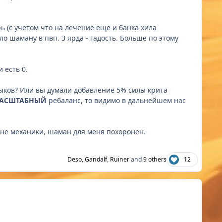
ь (с учетом что на лечение еще и банка хила
ло шаману в пвп. 3 ярда - гадость. Больше по этому
и есть 0.
выков? Или вы думали добавление 5% силы крита
АСШТАБНЫЙ
ребаланс, то видимо в дальнейшем нас
 не механики, шаман для меня похоронен.
Deso
,
Gandalf
,
Ruiner
and
9 others
12