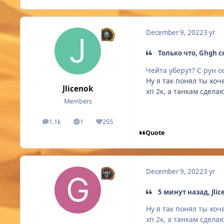
December 9, 2022
3 yr
Только что, Ghgh с
Чейта уберут? С рун 
Ну я так понял ты хоч
Jlicenok
хп 2к, а танкам сдела
Members
1.1k
1
255
posts
Solutions
Reputation
Quote
December 9, 2022
3 yr
5 минут назад, Jlic
Ну я так понял ты хоч
хп 2к, а танкам сдела