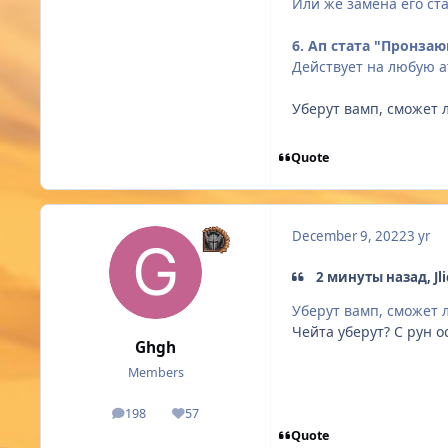
Или же замена его ста
6. Ап стата "Пронза
Действует на любую ат
Уберут вамп, сможет 
Quote
December 9, 2022
3 yr
2 минуты назад, Jl
Уберут вамп, сможет 
Чейта уберут? С рун 
Ghgh
Members
198
57
posts
Reputation
Quote