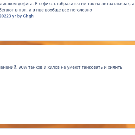
ишком дофига. Его фикс отобразится не ток на автоатакерах, а
бегают в пвп, а в пве вообще все поголовно
2022
3 yr
by Ghgh
менений. 90% танков и хилов не умеют танковать и хилить.