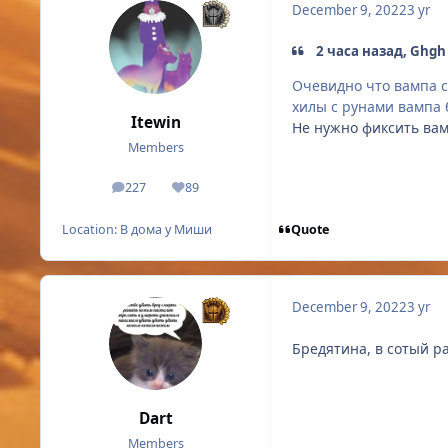
December 9, 2022
3 yr
2 часа назад, Ghgh
Очевидно что вампа сл
хилы с рунами вампа 
Itewin
Не нужно фиксить вам
Members
227
89
posts
Reputation
Quote
Location:
В дома у Миши
December 9, 2022
3 yr
Бредятина, в сотый ра
Dart
Members