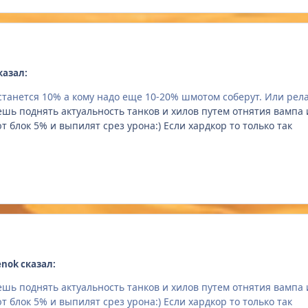
казал:
останется 10% а кому надо еще 10-20% шмотом соберут. Или ре
ешь поднять актуальность танков и хилов путем отнятия вампа и
ют блок 5% и выпилят срез урона:) Если хардкор то только так
enok сказал:
ешь поднять актуальность танков и хилов путем отнятия вампа и
ют блок 5% и выпилят срез урона:) Если хардкор то только так