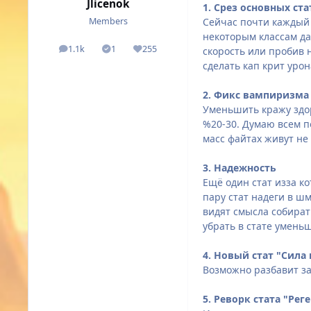
Jlicenok
1. Срез основных ста
Сейчас почти каждый к
Members
некоторым классам да
1.1k
1
255
скорость или пробив 
posts
Solutions
Reputation
сделать кап крит урон
2. Фикс вампиризма
Уменьшить кражу здор
%20-30. Думаю
всем п
масс файтах живут не 
3. Надежность
Ещё один стат изза ко
пару стат надеги в ш
видят смысла собират
убрать в стате умень
4. Новый стат "Сила
Возможно разбавит за
5. Реворк стата "Ре