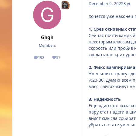
December 9, 2022
3 yr
Хочется уже наконец 
1. Срез основных ста
Сейчас почти каждый к
Ghgh
некоторым классам да
Members
скорость или пробив 
сделать кап крит урон
198
57
posts
Reputation
2. Фикс вампиризма
Уменьшить кражу здор
%20-30. Думаю
всем п
масс файтах живут не 
3. Надежность
Ещё один стат изза ко
пару стат надеги в ш
видят смысла собират
убрать в стате умень