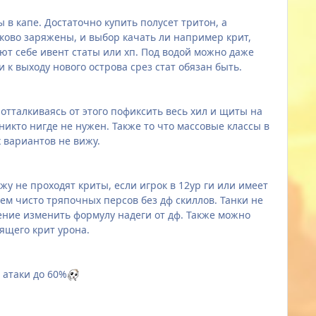
 в капе. Достаточно купить полусет тритон, а
аково заряжены, и выбор качать ли например крит,
ают себе ивент статы или хп. Под водой можно даже
и к выходу нового острова срез стат обязан быть.
отталкиваясь от этого пофиксить весь хил и щиты на
икто нигде не нужен. Также то что массовые классы в
х вариантов не вижу.
ажу не проходят криты, если игрок в 12ур ги или имеет
ем чисто тряпочных персов без дф скиллов. Танки не
шение изменить формулу надеги от дф. Также можно
ящего крит урона.
 атаки до 60%