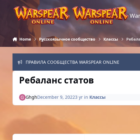
Skip to content
War
Home
Русскоязычное сообщество
Классы
Ребала
ПРАВИЛА СООБЩЕСТВА WARSPEAR ONLINE
Ребаланс статов
Ghgh
December 9, 2022
3 yr
in
Классы