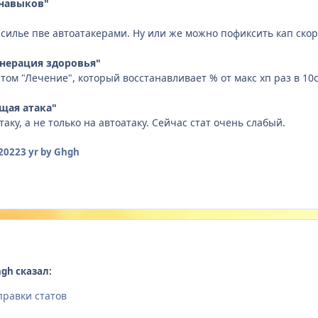
 навыков"
силье пве автоатакерами. Ну или же можно пофиксить кап скор
генерация здоровья"
том "Лечение", ко
торый восстанавливает % от макс хп раз в 10
ющая атака"
аку, а не только на автоатаку. Сейчас стат очень слабый.
2022
3 yr
by Ghgh
gh сказал:
правки статов