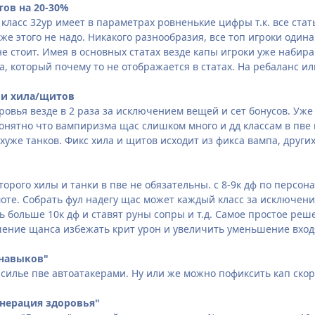
тов
на 20-30%
ласс 32ур имеет в параметрах ровненькие цифры т.к. все статы
же этого не надо. Никакого разнообразия, все топ игроки один
не стоит. Имея в основных статах везде капы игроки уже набир
а, который почему то не отображается в статах. На ребаланс ил
 и хила/щитов
овья везде в 2 раза за исключением вещей и сет бонусов. Уже 
онятно что вампиризма щас слишком много и дд классам в пве н
хуже танков. Фикс хила и щитов исходит из фикса вампа, други
торого хилы и танки в пве не обязательны. с 8-9к дф по персон
моте. Собрать фул надегу щас может каждый класс за исключени
ь больше 10к дф и ставят руны сопры и т.д. Самое простое ре
шение щанса избежать крит урон и увеличить уменьшение вход
 навыков"
силье пве автоатакерами. Ну или же можно пофиксить кап скор
генерация здоровья"