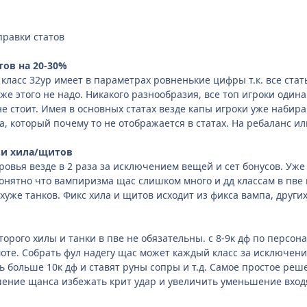
правки статов
тов
на 20-30%
ласс 32ур имеет в параметрах ровненькие цифры т.к. все статы
же этого не надо. Никакого разнообразия, все топ игроки один
не стоит. Имея в основных статах везде капы игроки уже набир
а, который почему то не отображается в статах. На ребаланс ил
 и хила/щитов
овья везде в 2 раза за исключением вещей и сет бонусов. Уже 
онятно что вампиризма щас слишком много и дд классам в пве н
хуже танков. Фикс хила и щитов исходит из фикса вампа, други
торого хилы и танки в пве не обязательны. с 8-9к дф по персон
моте. Собрать фул надегу щас может каждый класс за исключени
ь больше 10к дф и ставят руны сопры и т.д. Самое простое ре
шение щанса избежать крит удар и увеличить уменьшение вход