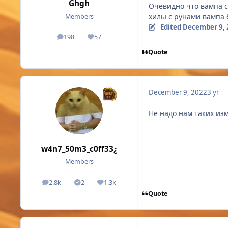
Ghgh
Очевидно что вампа сл
хилы с рунами вампа 
Members
Edited
December 9, 
198
57
posts
Reputation
Quote
December 9, 2022
3 yr
Не надо нам таких из
w4n7_50m3_c0ff33¿
Members
2.8k
2
1.3k
posts
Solutions
Reputation
Quote