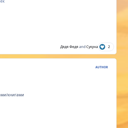
сек
Дядя Федя
and
Сукуна
2
AUTHOR
лами/книгами