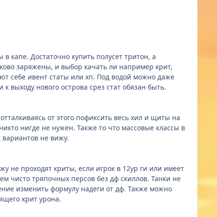
 в капе. Достаточно купить полусет тритон, а
аково заряжены, и выбор качать ли например крит,
ают себе ивент статы или хп. Под водой можно даже
и к выходу нового острова срез стат обязан быть.
отталкиваясь от этого пофиксить весь хил и щиты на
икто нигде не нужен. Также то что массовые классы в
х вариантов не вижу.
ажу не проходят криты, если игрок в 12ур ги или имеет
ем чисто тряпочных персов без дф скиллов. Танки не
шение изменить формулу надеги от дф. Также можно
ящего крит урона.