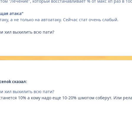
том "Лечение", ко
торый восстанавливает % от макс хп раз в 10
ющая атака"
аку, а не только на автоатаку. Сейчас стат очень слабый.
ли хил выхилить всю пати?
icenok сказал:
ли хил выхилить всю пати?
останется 10% а кому надо еще 10-20% шмотом соберут. Или ре