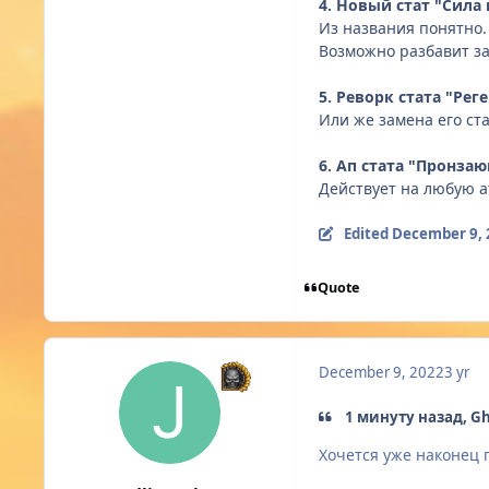
4. Новый стат "Сила
Из названия понятно.
Возможно разбавит за
5. Реворк стата "Ре
Или же замена его ста
6. Ап стата "Пронза
Действует на любую ат
Edited
December 9, 
Quote
December 9, 2022
3 yr
1 минуту назад, Gh
Хочется уже наконец 