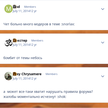
Author stats
Mad
Members
July 11, 2014
12 yr
Чет больно много модеров в теме :snorlax:
Author stats
Дeкстер
Members
July 11, 2014
12 yr
бомбит от темы небось
Author stats
Isley Chrysamere
Members
July 11, 2014
12 yr
а может все-таки хватит нарушать правила форума?
жалобы моментально исчезнут :shok: