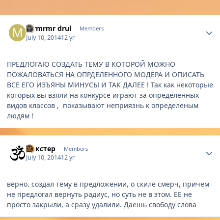
Author stats
mrmrmr drul
Members
July 10, 2014
12 yr
ПРЕДЛОГАЮ СОЗДАТЬ ТЕМУ В КОТОРОЙ МОЖНО
ПОЖАЛОВАТЬСЯ НА ОПРДЕЛЕННОГО МОДЕРА И ОПИСАТЬ
ВСЕ ЕГО ИЗЪЯНЫ МИНУСЫ И ТАК ДАЛЕЕ ! Так как некоторые
которых вы взяли на конкурсе играют за определенных
видов классов , показывают неприязнь к определеным
людям !
Author stats
Дeкстер
Members
July 10, 2014
12 yr
верно. создал тему в предложении, о скиле смерч, причем
не предлогал вернуть радиус, но суть не в этом. ЕЕ не
просто закрыли, а сразу удалили. Даешь свободу слова