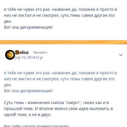
я тебе не чувак это раз. название да, похожее я просто в
низ не листал и не смотрел. суть темы совем другая это
два.
Вот она дискриминация!
Author stats
Laelius
Members
July 10, 2014
12 yr
я тебе не чувак это раз. название да, похожее я просто в
низ не листал и не смотрел. суть темы совем другая это
два.
Вот она дискриминация!
Суть темы - изменения скилла "смерч", также как и в
прошлой теме. И вполне можно свои идеи выложить в
одной теме, а не в двух.
Вот тебе цитата правил раздела: