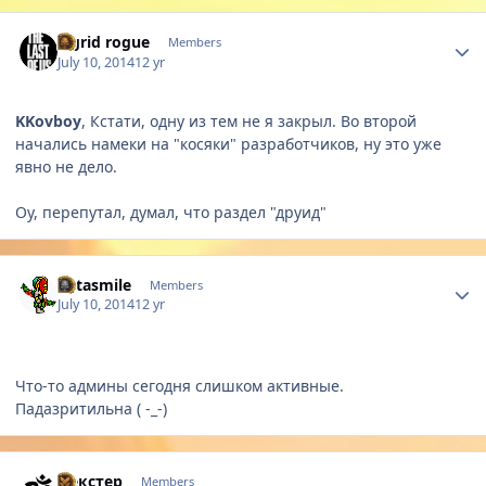
Author stats
aigrid rogue
Members
July 10, 2014
12 yr
KKovboy
, Кстати, одну из тем не я закрыл. Во второй
начались намеки на "косяки" разработчиков, ну это уже
явно не дело.
Оу, перепутал, думал, что раздел "друид"
Author stats
Betasmile
Members
July 10, 2014
12 yr
Что-то админы сегодня слишком активные.
Падазритильна ( -_-)
Author stats
Дeкстер
Members