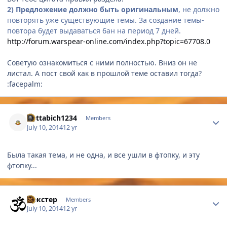
2)
Предложение должно быть оригинальным
, не должно
повторять уже существующие темы. За создание темы-
повтора будет выдаваться бан на период 7 дней.
http://forum.warspear-online.com/index.php?topic=67708.0
Советую ознакомиться с ними полностью. Вниз он не
листал. А пост свой как в прошлой теме оставил тогда?
:facepalm:
Author stats
hottabich1234
Members
July 10, 2014
12 yr
Была такая тема, и не одна, и все ушли в фтопку, и эту
фтопку...
Author stats
Дeкстер
Members
July 10, 2014
12 yr