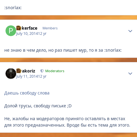
:snorlax:
Author stats
Pokerface
Members
July 10, 2014
12 yr
не знаю в чем дело, но раз пишет мур, то я за :snorlax:
Author stats
Mrakoriz
Moderators
July 11, 2014
12 yr
Даешь свободу слова
Долой трусы, свободу письке ;D
Не, жалобы на модераторов принято оставлять в местах
для этого предназначенных. Вроде бы есть тема для этого.