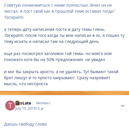
Советую ознакомиться с ними полностью. Вниз он не
листал. А пост свой как в прошлой теме оставил тогда?
:facepalm:
а теперь дату написания поста и дату темы глянь.
:facepalm: после того когда ты мне написал в лс, я пошел ту
тему искать и написал там на следующий день
еще раз посмотрел заголовок той темы. но моего или
похожего хотя бы на 50% предложения не увидел
и мог бы закрыть аросто. а не удалять. Тут бывают такой
брет пишут и то просто закрывают. Сразу назревает
мысль, что неспроста
Author stats
TooLate
Members
July 10, 2014
12 yr
Даешь свободу слова