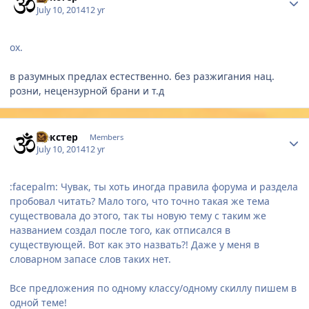
July 10, 2014
12 yr
ох.
в разумных предлах естественно. без разжигания нац.
розни, нецензурной брани и т.д
Author stats
Дeкстер
Members
July 10, 2014
12 yr
:facepalm: Чувак, ты хоть иногда правила форума и раздела
пробовал читать? Мало того, что точно такая же тема
существовала до этого, так ты новую тему с таким же
названием создал после того, как отписался в
существующей. Вот как это назвать?! Даже у меня в
словарном запасе слов таких нет.
Все предложения по одному классу/одному скиллу пишем в
одной теме!