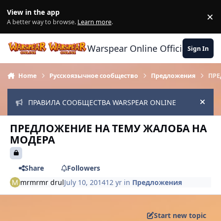
Skip to content
View in the app
×
Di
A better way to browse.
Learn more
.
Warspear Online Official Forum
Sign In
Home
Русскоязычное сообщество
Предложения
ПРЕ
ПРАВИЛА СООБЩЕСТВА WARSPEAR ONLINE
Hide
ПРЕДЛОЖЕНИЕ НА ТЕМУ ЖАЛОБА НА
МОДЕРА
Share
Followers
mrmrmr drul
July 10, 2014
12 yr
in
Предложения
Start new topic