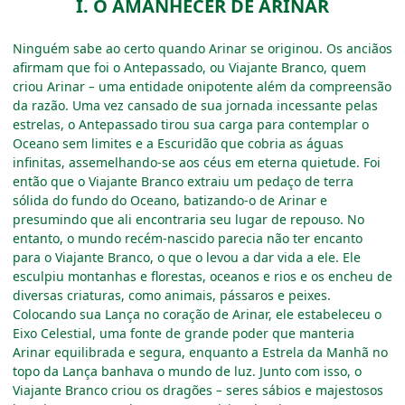
I. O AMANHECER DE ARINAR
Ninguém sabe ao certo quando Arinar se originou. Os anciãos
afirmam que foi o Antepassado, ou Viajante Branco, quem
criou Arinar
–
uma entidade onipotente além da compreensão
da razão. Uma vez cansado de sua jornada incessante pelas
estrelas, o Antepassado tirou sua carga para contemplar o
Oceano sem limites e a Escuridão que cobria as águas
infinitas, assemelhando-se aos céus em eterna quietude. Foi
então que o Viajante Branco extraiu um pedaço de terra
sólida do fundo do Oceano, batizando-o de Arinar e
presumindo que ali encontraria seu lugar de repouso. No
entanto, o mundo recém-nascido parecia não ter encanto
para o Viajante Branco, o que o levou a dar vida a ele. Ele
esculpiu montanhas e florestas, oceanos e rios e os encheu de
diversas criaturas, como animais, pássaros e peixes.
Colocando sua Lança no coração de Arinar, ele estabeleceu o
Eixo Celestial, uma fonte de grande poder que manteria
Arinar equilibrada e segura, enquanto a Estrela da Manhã no
topo da Lança banhava o mundo de luz. Junto com isso, o
Viajante Branco criou os dragões
–
seres sábios e majestosos