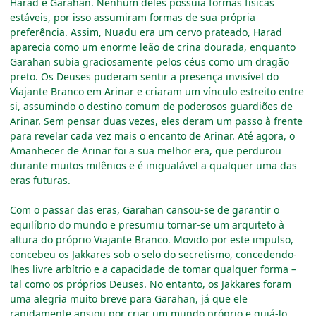
Harad e Garahan. Nenhum deles possuía formas físicas
estáveis, por isso assumiram formas de sua própria
preferência. Assim, Nuadu era um cervo prateado, Harad
aparecia como um enorme leão de crina dourada, enquanto
Garahan subia graciosamente pelos céus como um dragão
preto. Os Deuses puderam sentir a presença invisível do
Viajante Branco em Arinar e criaram um vínculo estreito entre
si, assumindo o destino comum de poderosos guardiões de
Arinar. Sem pensar duas vezes, eles deram um passo à frente
para revelar cada vez mais o encanto de Arinar. Até agora, o
Amanhecer de Arinar foi a sua melhor era, que perdurou
durante muitos milênios e é inigualável a qualquer uma das
eras futuras.
Com o passar das eras, Garahan cansou-se de garantir o
equilíbrio do mundo e presumiu tornar-se um arquiteto à
altura do próprio Viajante Branco. Movido por este impulso,
concebeu os Jakkares sob o selo do secretismo, concedendo-
lhes livre arbítrio e a capacidade de tomar qualquer forma
–
tal como os próprios Deuses. No entanto, os Jakkares foram
uma alegria muito breve para Garahan, já que ele
rapidamente ansiou por criar um mundo próprio e guiá-lo