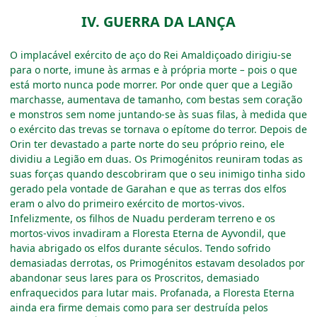
IV. GUERRA DA LANÇA
O implacável exército de aço do Rei Amaldiçoado dirigiu-se
para o norte, imune às armas e à própria morte
–
pois o que
está morto nunca pode morrer. Por onde quer que a Legião
marchasse, aumentava de tamanho, com bestas sem coração
e monstros sem nome juntando-se às suas filas, à medida que
o exército das trevas se tornava o epítome do terror. Depois de
Orin ter devastado a parte norte do seu próprio reino, ele
dividiu a Legião em duas. Os Primogénitos reuniram todas as
suas forças quando descobriram que o seu inimigo tinha sido
gerado pela vontade de Garahan e que as terras dos elfos
eram o alvo do primeiro exército de mortos-vivos.
Infelizmente, os filhos de Nuadu perderam terreno e os
mortos-vivos invadiram a Floresta Eterna de Ayvondil, que
havia abrigado os elfos durante séculos. Tendo sofrido
demasiadas derrotas, os Primogénitos estavam desolados por
abandonar seus lares para os Proscritos, demasiado
enfraquecidos para lutar mais. Profanada, a Floresta Eterna
ainda era firme demais como para ser destruída pelos