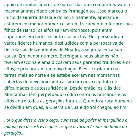
apoio de muitos líderes de outros clãs que compartilhavam a
mesma animosidade contra os Primogênitos. Isso marcou o
início da Guerra da Lua e do Sol. Finalmente, apesar de
estarem em menor número e serem fisicamente inferiores aos
filhos de Harad, os elfos saíram vitoriosos, pois eram
superiores em todos os outros aspectos. Eles persuadiram
vários líderes humanos, desiludidos com a perspectiva de
derrotar os descendentes de Nuadu, a se juntarem à sua
causa. Em menor número, Berengar e seus aliados não
tiveram escolha e amaldiçoaram seus parentes traidores e os
elfos, e procuraram um novo hogar. Eles se exilaram nas
terras mais ao norte e se estabeleceram nas montanhas
cobertas de neve, iniciando assim um novo capítulo de
dificuldades e autossuficiência. Desde então, os Clãs das
Montanhas têm perpetuado o ódio contra os humanos e os
elfos entre todas as gerações futuras. Quando a raça humana
se dividiu em duas, a Guerra da Lua e do Sol chegou ao fim.
Foi o que disse o velho cego, cuja sede de poder já mergulhou o
mundo em desastres e guerras que levaram Arinar ao limite da
perdição...