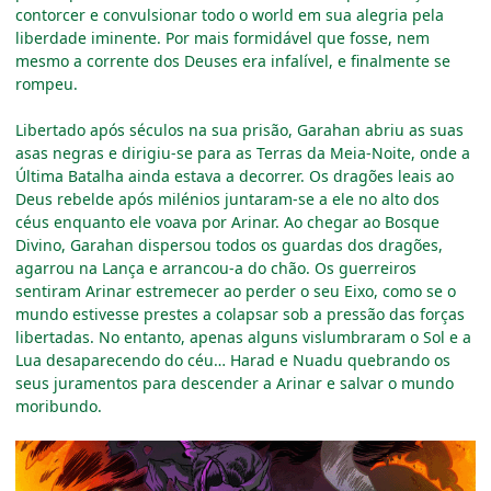
contorcer e convulsionar todo o world em sua alegria pela
liberdade iminente. Por mais formidável que fosse, nem
mesmo a corrente dos Deuses era infalível, e finalmente se
rompeu.
Libertado após séculos na sua prisão, Garahan abriu as suas
asas negras e dirigiu-se para as Terras da Meia-Noite, onde a
Última Batalha ainda estava a decorrer. Os dragões leais ao
Deus rebelde após milénios juntaram-se a ele no alto dos
céus enquanto ele voava por Arinar. Ao chegar ao Bosque
Divino, Garahan dispersou todos os guardas dos dragões,
agarrou na Lança e arrancou-a do chão. Os guerreiros
sentiram Arinar estremecer ao perder o seu Eixo, como se o
mundo estivesse prestes a colapsar sob a pressão das forças
libertadas. No entanto, apenas alguns vislumbraram o Sol e a
Lua desaparecendo do céu… Harad e Nuadu quebrando os
seus juramentos para descender a Arinar e salvar o mundo
moribundo.