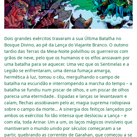
Dois grandes exércitos travaram a sua Última Batalha no
Bosque Divino, ao pé da Lança do Viajante Branco. O outono
tardio das Terras da Meia-Noite polvilhou os guerreiros com
grãos de neve, pelo que os humanos e os elfos ansiavam por
uma batalha para se aquecer. Uma vez que os Sentinelas e a
Legião se enfrentaram, uma densa fumaça amarga,
hermética à luz, tomou o céu, mergulhando o campo de
batalha na escuridão e interrompendo a marcha do tempo
–
a
batalha se fundiu num piscar de olhos, e um piscar de olhos
parecia uma eternidade.. Espadas e lanças se levantavam e
caíam, flechas assobiavam pelo ar, magia suprema rodopiava
sobre o campo da morte... A sinergia dos feitiços lançados por
ambos os exércitos foi tão intensa que deslocou a Lança
–
e
com ela, toda Arinar. Um a um, os laços mágicos invisíveis que
mantiveram o mundo unido por séculos começaram a se
partir, quebrando as correntes de Garahan, que começou a se