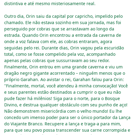
distintiva e até mesmo misteriosamente real.
Outro dia, Orin saiu da capital por capricho, impelido pelo
chamado. Ele não estava sozinho em sua jornada, mas foi
perseguido por cobras que se arrastavam ao longo da
estrada. Quando Orin encontrou a entrada da caverna de
onde a voz falava com ele, as cobras entraram, agora
seguidas pelo rei. Durante dias, Orin vagou pela escuridão
total, como se fosse compelido pela voz, acompanhado
apenas pelas cobras que sussurravam ao seu redor.
Finalmente, Orin entrou em uma grande caverna e viu um
dragão negro gigante acorrentado
–
ninguém menos que o
próprio Garahan. Ao avistar o rei, Garahan falou para Orin:
"Finalmente, mortal, você atendeu à minha convocação! Você
e seus parentes estão destinados a cumprir o que eu não
pude fazer há milênios! Siga para o norte, para o Bosque
Divino, e destrua qualquer obstáculo com seu punho de aço!
Não demonstrem misericórdia com o velho mundo! Eu lhe
concedo um imenso poder para ser o único portador da Lança
do Viajante Branco. Recupere a lança e traga-a para mim,
para que seu povo possa transcender sua carne corrompida e