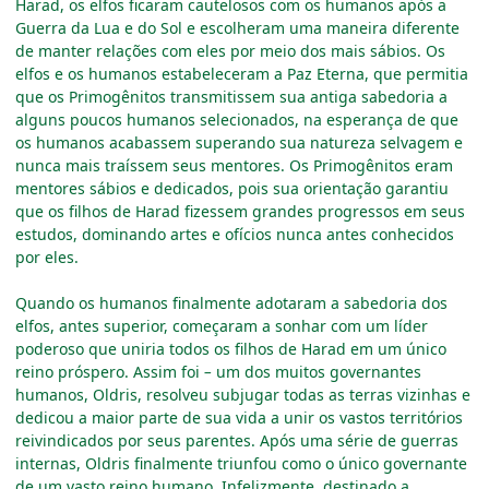
Harad, os elfos ficaram cautelosos com os humanos após a
Guerra da Lua e do Sol e escolheram uma maneira diferente
de manter relações com eles por meio dos mais sábios. Os
elfos e os humanos estabeleceram a Paz Eterna, que permitia
que os Primogênitos transmitissem sua antiga sabedoria a
alguns poucos humanos selecionados, na esperança de que
os humanos acabassem superando sua natureza selvagem e
nunca mais traíssem seus mentores. Os Primogênitos eram
mentores sábios e dedicados, pois sua orientação garantiu
que os filhos de Harad fizessem grandes progressos em seus
estudos, dominando artes e ofícios nunca antes conhecidos
por eles.
Quando os humanos finalmente adotaram a sabedoria dos
elfos, antes superior, começaram a sonhar com um líder
poderoso que uniria todos os filhos de Harad em um único
reino próspero. Assim foi
–
um dos muitos governantes
humanos, Oldris, resolveu subjugar todas as terras vizinhas e
dedicou a maior parte de sua vida a unir os vastos territórios
reivindicados por seus parentes. Após uma série de guerras
internas, Oldris finalmente triunfou como o único governante
de um vasto reino humano. Infelizmente, destinado a