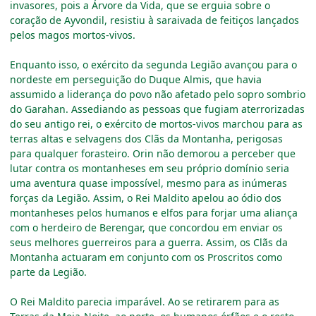
invasores, pois a Árvore da Vida, que se erguia sobre o
coração de Ayvondil, resistiu à saraivada de feitiços lançados
pelos magos mortos-vivos.
Enquanto isso, o exército da segunda Legião avançou para o
nordeste em perseguição do Duque Almis, que havia
assumido a liderança do povo não afetado pelo sopro sombrio
do Garahan. Assediando as pessoas que fugiam aterrorizadas
do seu antigo rei, o exército de mortos-vivos marchou para as
terras altas e selvagens dos Clãs da Montanha, perigosas
para qualquer forasteiro. Orin não demorou a perceber que
lutar contra os montanheses em seu próprio domínio seria
uma aventura quase impossível, mesmo para as inúmeras
forças da Legião. Assim, o Rei Maldito apelou ao ódio dos
montanheses pelos humanos e elfos para forjar uma aliança
com o herdeiro de Berengar, que concordou em enviar os
seus melhores guerreiros para a guerra. Assim, os Clãs da
Montanha actuaram em conjunto com os Proscritos como
parte da Legião.
O Rei Maldito parecia imparável. Ao se retirarem para as