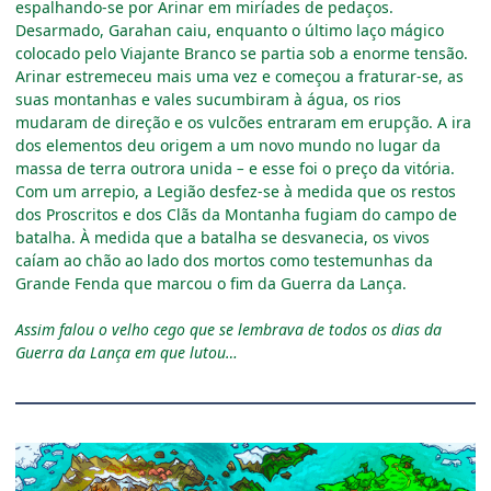
espalhando-se por Arinar em miríades de pedaços.
Desarmado, Garahan caiu, enquanto o último laço mágico
colocado pelo Viajante Branco se partia sob a enorme tensão.
Arinar estremeceu mais uma vez e começou a fraturar-se, as
suas montanhas e vales sucumbiram à água, os rios
mudaram de direção e os vulcões entraram em erupção. A ira
dos elementos deu origem a um novo mundo no lugar da
massa de terra outrora unida
–
e esse foi o preço da vitória.
Com um arrepio, a Legião desfez-se à medida que os restos
dos Proscritos e dos Clãs da Montanha fugiam do campo de
batalha. À medida que a batalha se desvanecia, os vivos
caíam ao chão ao lado dos mortos como testemunhas da
Grande Fenda que marcou o fim da Guerra da Lança.
Assim falou o velho cego que se lembrava de todos os dias da
Guerra da Lança em que lutou…