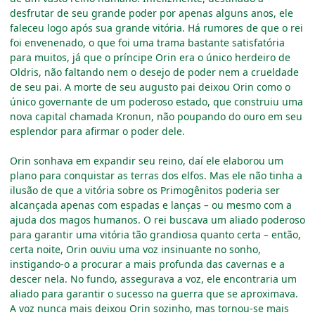
desfrutar de seu grande poder por apenas alguns anos, ele
faleceu logo após sua grande vitória. Há rumores de que o rei
foi envenenado, o que foi uma trama bastante satisfatória
para muitos, já que o príncipe Orin era o único herdeiro de
Oldris, não faltando nem o desejo de poder nem a crueldade
de seu pai. A morte de seu augusto pai deixou Orin como o
único governante de um poderoso estado, que construiu uma
nova capital chamada Kronun, não poupando do ouro em seu
esplendor para afirmar o poder dele.
Orin sonhava em expandir seu reino, daí ele elaborou um
plano para conquistar as terras dos elfos. Mas ele não tinha a
ilusão de que a vitória sobre os Primogênitos poderia ser
alcançada apenas com espadas e lanças
–
ou mesmo com a
ajuda dos magos humanos. O rei buscava um aliado poderoso
para garantir uma vitória tão grandiosa quanto certa
–
então,
certa noite, Orin ouviu uma voz insinuante no sonho,
instigando-o a procurar a mais profunda das cavernas e a
descer nela. No fundo, assegurava a voz, ele encontraria um
aliado para garantir o sucesso na guerra que se aproximava.
A voz nunca mais deixou Orin sozinho, mas tornou-se mais