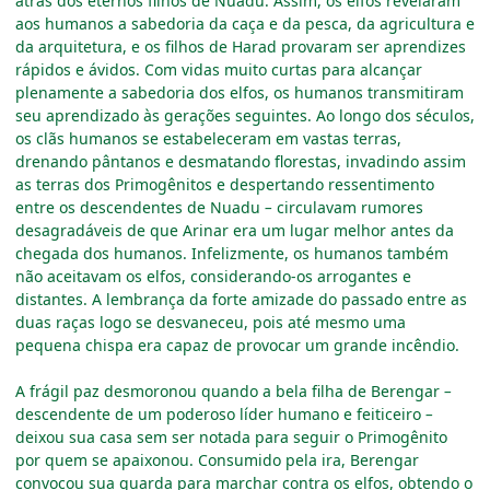
atrás dos eternos filhos de Nuadu. Assim, os elfos revelaram
aos humanos a sabedoria da caça e da pesca, da agricultura e
da arquitetura, e os filhos de Harad provaram ser aprendizes
rápidos e ávidos. Com vidas muito curtas para alcançar
plenamente a sabedoria dos elfos, os humanos transmitiram
seu aprendizado às gerações seguintes. Ao longo dos séculos,
os clãs humanos se estabeleceram em vastas terras,
drenando pântanos e desmatando florestas, invadindo assim
as terras dos Primogênitos e despertando ressentimento
entre os descendentes de Nuadu
–
circulavam rumores
desagradáveis de que Arinar era um lugar melhor antes da
chegada dos humanos. Infelizmente, os humanos também
não aceitavam os elfos, considerando-os arrogantes e
distantes. A lembrança da forte amizade do passado entre as
duas raças logo se desvaneceu, pois até mesmo uma
pequena chispa era capaz de provocar um grande incêndio.
A frágil paz desmoronou quando a bela filha de Berengar
–
descendente de um poderoso líder humano e feiticeiro
–
deixou sua casa sem ser notada para seguir o Primogênito
por quem se apaixonou. Consumido pela ira, Berengar
convocou sua guarda para marchar contra os elfos, obtendo o