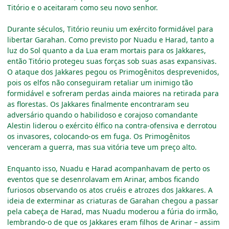
Titório e o aceitaram como seu novo senhor.
Durante séculos, Titório reuniu um exército formidável para
libertar Garahan. Como previsto por Nuadu e Harad, tanto a
luz do Sol quanto a da Lua eram mortais para os Jakkares,
então Titório protegeu suas forças sob suas asas expansivas.
O ataque dos Jakkares pegou os Primogênitos desprevenidos,
pois os elfos não conseguiram retaliar um inimigo tão
formidável e sofreram perdas ainda maiores na retirada para
as florestas. Os Jakkares finalmente encontraram seu
adversário quando o habilidoso e corajoso comandante
Alestin liderou o exército élfico na contra-ofensiva e derrotou
os invasores, colocando-os em fuga. Os Primogênitos
venceram a guerra, mas sua vitória teve um preço alto.
Enquanto isso, Nuadu e Harad acompanhavam de perto os
eventos que se desenrolavam em Arinar, ambos ficando
furiosos observando os atos cruéis e atrozes dos Jakkares. A
ideia de exterminar as criaturas de Garahan chegou a passar
pela cabeça de Harad, mas Nuadu moderou a fúria do irmão,
lembrando-o de que os Jakkares eram filhos de Arinar
–
assim