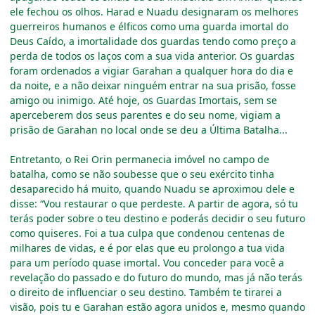
ele fechou os olhos. Harad e Nuadu designaram os melhores
guerreiros humanos e élficos como uma guarda imortal do
Deus Caído, a imortalidade dos guardas tendo como preço a
perda de todos os laços com a sua vida anterior. Os guardas
foram ordenados a vigiar Garahan a qualquer hora do dia e
da noite, e a não deixar ninguém entrar na sua prisão, fosse
amigo ou inimigo. Até hoje, os Guardas Imortais, sem se
aperceberem dos seus parentes e do seu nome, vigiam a
prisão de Garahan no local onde se deu a Última Batalha...
Entretanto, o Rei Orin permanecia imóvel no campo de
batalha, como se não soubesse que o seu exército tinha
desaparecido há muito, quando Nuadu se aproximou dele e
disse: “Vou restaurar o que perdeste. A partir de agora, só tu
terás poder sobre o teu destino e poderás decidir o seu futuro
como quiseres. Foi a tua culpa que condenou centenas de
milhares de vidas, e é por elas que eu prolongo a tua vida
para um período quase imortal. Vou conceder para você a
revelação do passado e do futuro do mundo, mas já não terás
o direito de influenciar o seu destino. Também te tirarei a
visão, pois tu e Garahan estão agora unidos e, mesmo quando