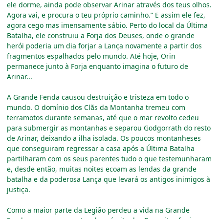
ele dorme, ainda pode observar Arinar através dos teus olhos.
Agora vai, e procura o teu próprio caminho.” E assim ele fez,
agora cego mas imensamente sábio. Perto do local da Última
Batalha, ele construiu a Forja dos Deuses, onde o grande
herói poderia um dia forjar a Lança novamente a partir dos
fragmentos espalhados pelo mundo. Até hoje, Orin
permanece junto à Forja enquanto imagina o futuro de
Arinar...
A Grande Fenda causou destruição e tristeza em todo o
mundo. O domínio dos Clãs da Montanha tremeu com
terramotos durante semanas, até que o mar revolto cedeu
para submergir as montanhas e separou Godgorrath do resto
de Arinar, deixando a ilha isolada. Os poucos montanheses
que conseguiram regressar a casa após a Última Batalha
partilharam com os seus parentes tudo o que testemunharam
e, desde então, muitas noites ecoam as lendas da grande
batalha e da poderosa Lança que levará os antigos inimigos à
justiça.
Como a maior parte da Legião perdeu a vida na Grande