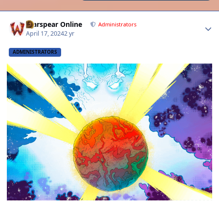
Author stats
Warspear Online
Administrators
April 17, 2024
2 yr
ADMINISTRATORS