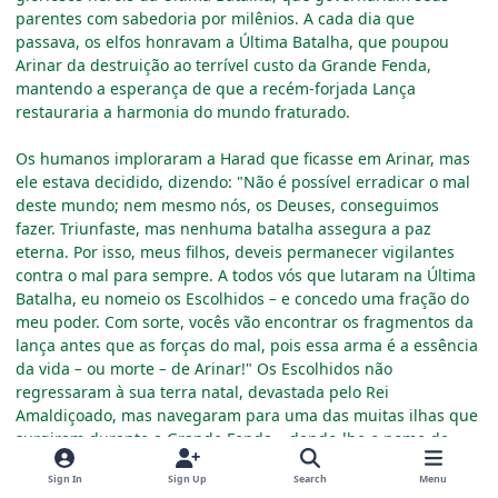
parentes com sabedoria por milênios. A cada dia que
passava, os elfos honravam a Última Batalha, que poupou
Arinar da destruição ao terrível custo da Grande Fenda,
mantendo a esperança de que a recém-forjada Lança
restauraria a harmonia do mundo fraturado.
Os humanos imploraram a Harad que ficasse em Arinar, mas
ele estava decidido, dizendo: "Não é possível erradicar o mal
deste mundo; nem mesmo nós, os Deuses, conseguimos
fazer. Triunfaste, mas nenhuma batalha assegura a paz
eterna. Por isso, meus filhos, deveis permanecer vigilantes
contra o mal para sempre. A todos vós que lutaram na Última
Batalha, eu nomeio os Escolhidos
–
e concedo uma fração do
meu poder. Com sorte, vocês vão encontrar os fragmentos da
lança antes que as forças do mal, pois essa arma é a essência
da vida
–
ou morte
–
de Arinar!" Os Escolhidos não
regressaram à sua terra natal, devastada pelo Rei
Amaldiçoado, mas navegaram para uma das muitas ilhas que
surgiram durante a Grande Fenda
–
dando-lhe o nome de
Langasard e estabelecendo a esplêndida cidade de Altgard
Sign In
Sign Up
Search
Menu
no seu coração. O Duque Almir, que sobreviveu à Grande