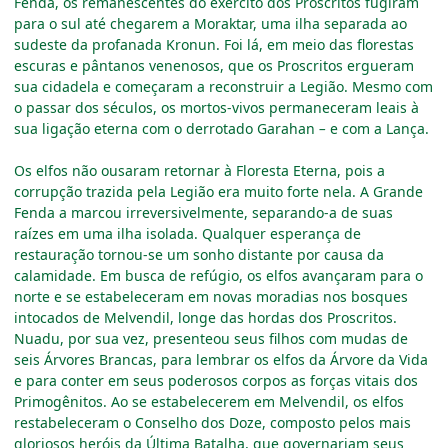
Fenda, os remanescentes do exército dos Proscritos fugiram
para o sul até chegarem a Moraktar, uma ilha separada ao
sudeste da profanada Kronun. Foi lá, em meio das florestas
escuras e pântanos venenosos, que os Proscritos ergueram
sua cidadela e começaram a reconstruir a Legião. Mesmo com
o passar dos séculos, os mortos-vivos permaneceram leais à
sua ligação eterna com o derrotado Garahan
–
e com a Lança.
Os elfos não ousaram retornar à Floresta Eterna, pois a
corrupção trazida pela Legião era muito forte nela. A Grande
Fenda a marcou irreversivelmente, separando-a de suas
raízes em uma ilha isolada. Qualquer esperança de
restauração tornou-se um sonho distante por causa da
calamidade. Em busca de refúgio, os elfos avançaram para o
norte e se estabeleceram em novas moradias nos bosques
intocados de Melvendil, longe das hordas dos Proscritos.
Nuadu, por sua vez, presenteou seus filhos com mudas de
seis Árvores Brancas, para lembrar os elfos da Árvore da Vida
e para conter em seus poderosos corpos as forças vitais dos
Primogênitos. Ao se estabelecerem em Melvendil, os elfos
restabeleceram o Conselho dos Doze, composto pelos mais
gloriosos heróis da Última Batalha, que governariam seus