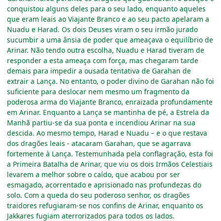
conquistou alguns deles para o seu lado, enquanto aqueles
que eram leais ao Viajante Branco e ao seu pacto apelaram a
Nuadu e Harad. Os dois Deuses viram o seu irmão jurado
sucumbir a uma ânsia de poder que ameaçava o equilíbrio de
Arinar. Não tendo outra escolha, Nuadu e Harad tiveram de
responder a esta ameaça com força, mas chegaram tarde
demais para impedir a ousada tentativa de Garahan de
extrair a Lança. No entanto, o poder divino de Garahan não foi
suficiente para deslocar nem mesmo um fragmento da
poderosa arma do Viajante Branco, enraizada profundamente
em Arinar. Enquanto a Lança se mantinha de pé, a Estrela da
Manhã partiu-se da sua ponta e incendiou Arinar na sua
descida. Ao mesmo tempo, Harad e Nuadu
–
e o que restava
dos dragões leais - atacaram Garahan, que se agarrava
fortemente à Lança. Testemunhada pela conflagração, esta foi
a Primeira Batalha de Arinar, que viu os dois Irmãos Celestiais
levarem a melhor sobre o caído, que acabou por ser
esmagado, acorrentado e aprisionado nas profundezas do
solo. Com a queda do seu poderoso senhor, os dragões
traidores refugiaram-se nos confins de Arinar, enquanto os
Jakkares fugiam aterrorizados para todos os lados.