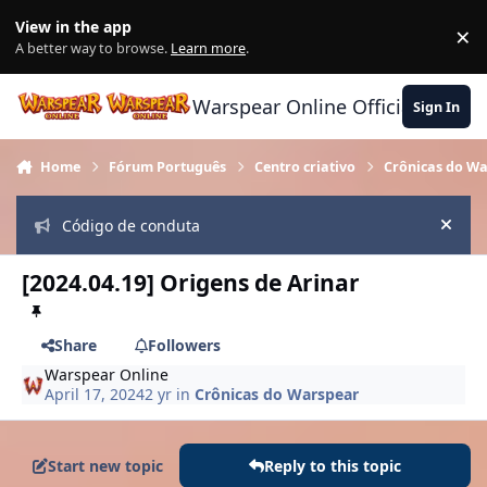
Skip to content
View in the app
×
Di
A better way to browse.
Learn more
.
Warspear Online Official Forum
Sign In
Home
Fórum Português
Centro criativo
Crônicas do W
Código de conduta
Hide
[2024.04.19] Origens de Arinar
Share
Followers
Warspear Online
April 17, 2024
2 yr
in
Crônicas do Warspear
Start new topic
Reply to this topic