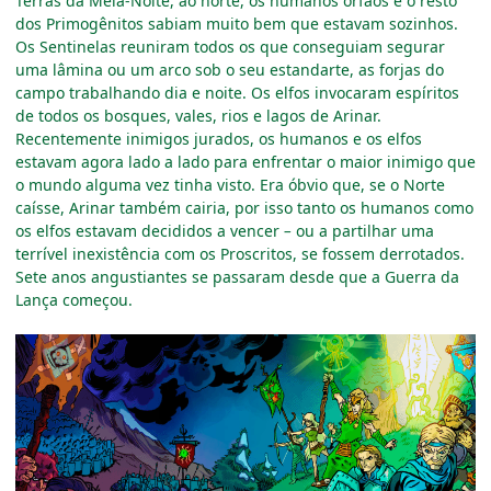
Terras da Meia-Noite, ao norte, os humanos órfãos e o resto
dos Primogênitos sabiam muito bem que estavam sozinhos.
Os Sentinelas reuniram todos os que conseguiam segurar
uma lâmina ou um arco sob o seu estandarte, as forjas do
campo trabalhando dia e noite. Os elfos invocaram espíritos
de todos os bosques, vales, rios e lagos de Arinar.
Recentemente inimigos jurados, os humanos e os elfos
estavam agora lado a lado para enfrentar o maior inimigo que
o mundo alguma vez tinha visto. Era óbvio que, se o Norte
caísse, Arinar também cairia, por isso tanto os humanos como
os elfos estavam decididos a vencer
–
ou a partilhar uma
terrível inexistência com os Proscritos, se fossem derrotados.
Sete anos angustiantes se passaram desde que a Guerra da
Lança começou.