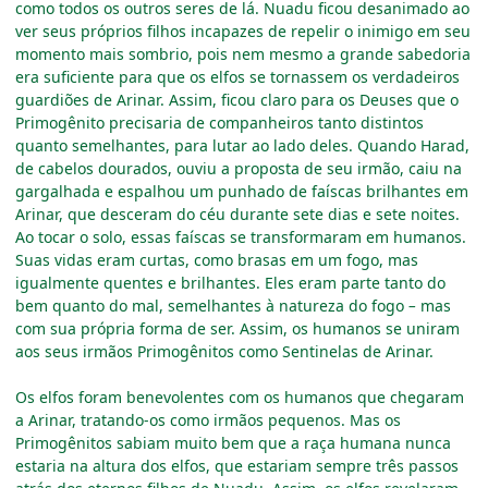
como todos os outros seres de lá. Nuadu ficou desanimado ao
ver seus próprios filhos incapazes de repelir o inimigo em seu
momento mais sombrio, pois nem mesmo a grande sabedoria
era suficiente para que os elfos se tornassem os verdadeiros
guardiões de Arinar. Assim, ficou claro para os Deuses que o
Primogênito precisaria de companheiros tanto distintos
quanto semelhantes, para lutar ao lado deles. Quando Harad,
de cabelos dourados, ouviu a proposta de seu irmão, caiu na
gargalhada e espalhou um punhado de faíscas brilhantes em
Arinar, que desceram do céu durante sete dias e sete noites.
Ao tocar o solo, essas faíscas se transformaram em humanos.
Suas vidas eram curtas, como brasas em um fogo, mas
igualmente quentes e brilhantes. Eles eram parte tanto do
bem quanto do mal, semelhantes à natureza do fogo
–
mas
com sua própria forma de ser. Assim, os humanos se uniram
aos seus irmãos Primogênitos como Sentinelas de Arinar.
Os elfos foram benevolentes com os humanos que chegaram
a Arinar, tratando-os como irmãos pequenos. Mas os
Primogênitos sabiam muito bem que a raça humana nunca
estaria na altura dos elfos, que estariam sempre três passos