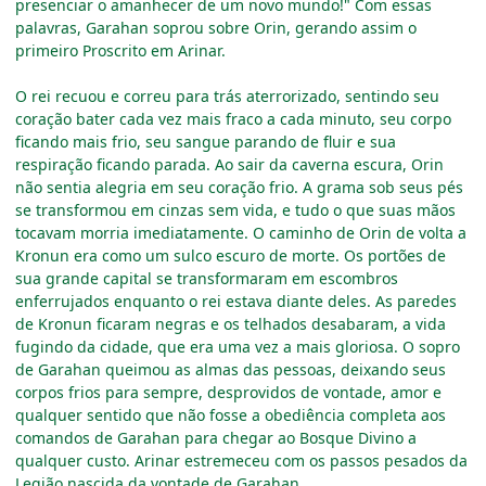
presenciar o amanhecer de um novo mundo!" Com essas
palavras, Garahan soprou sobre Orin, gerando assim o
primeiro Proscrito em Arinar.
O rei recuou e correu para trás aterrorizado, sentindo seu
coração bater cada vez mais fraco a cada minuto, seu corpo
ficando mais frio, seu sangue parando de fluir e sua
respiração ficando parada. Ao sair da caverna escura, Orin
não sentia alegria em seu coração frio. A grama sob seus pés
se transformou em cinzas sem vida, e tudo o que suas mãos
tocavam morria imediatamente. O caminho de Orin de volta a
Kronun era como um sulco escuro de morte. Os portões de
sua grande capital se transformaram em escombros
enferrujados enquanto o rei estava diante deles. As paredes
de Kronun ficaram negras e os telhados desabaram, a vida
fugindo da cidade, que era uma vez a mais gloriosa. O sopro
de Garahan queimou as almas das pessoas, deixando seus
corpos frios para sempre, desprovidos de vontade, amor e
qualquer sentido que não fosse a obediência completa aos
comandos de Garahan para chegar ao Bosque Divino a
qualquer custo. Arinar estremeceu com os passos pesados da
Legião nascida da vontade de Garahan.