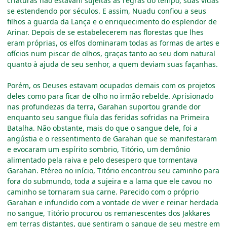
criaturas não estavam sujeitas às regras do tempo, suas vidas
se estendendo por séculos. E assim, Nuadu confiou a seus
filhos a guarda da Lança e o enriquecimento do esplendor de
Arinar. Depois de se estabelecerem nas florestas que lhes
eram próprias, os elfos dominaram todas as formas de artes e
ofícios num piscar de olhos, graças tanto ao seu dom natural
quanto à ajuda de seu senhor, a quem deviam suas façanhas.
Porém, os Deuses estavam ocupados demais com os projetos
deles como para ficar de olho no irmão rebelde. Aprisionado
nas profundezas da terra, Garahan suportou grande dor
enquanto seu sangue fluía das feridas sofridas na Primeira
Batalha. Não obstante, mais do que o sangue dele, foi a
angústia e o ressentimento de Garahan que se manifestaram
e evocaram um espírito sombrio, Titório, um demônio
alimentado pela raiva e pelo desespero que tormentava
Garahan. Etéreo no início, Titório encontrou seu caminho para
fora do submundo, toda a sujeira e a lama que ele cavou no
caminho se tornaram sua carne. Parecido com o próprio
Garahan e infundido com a vontade de viver e reinar herdada
no sangue, Titório procurou os remanescentes dos Jakkares
em terras distantes, que sentiram o sangue de seu mestre em