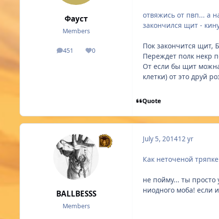
отвяжись от пвп... а
Фауст
закончился щит - кину
Members
Пок закончится щит, Б
451
0
posts
Reputation
Переждет полк некр п
От если бы щит можна
клетки) от это друй ро
Quote
July 5, 2014
12 yr
Как неточеной тряпке
не пойму... ты просто 
ниодного моба! если и
BALLBESSS
Members