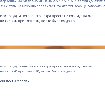
угораешь? как хилу выжить в лабе?????!??!?!?!?!?! да хил добежи
 ты с этим не можешь справиться, то что тут вообще говорить о
исит от дд, и неточеного некра просто не возьмут на око.
 хил 770 при точке +0, но это было когда-то
исит от дд, и неточеного некра просто не возьмут на око.
 хил 770 при точке +0, но это было когда-то
еш посты :snorlax: