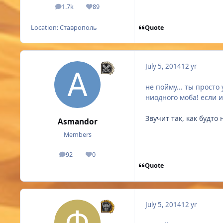
1.7k
89
posts
Reputation
Quote
Location:
Ставрополь
July 5, 2014
12 yr
не пойму... ты просто 
ниодного моба! если и
Звучит так, как будто
Asmandor
Members
92
0
posts
Reputation
Quote
July 5, 2014
12 yr