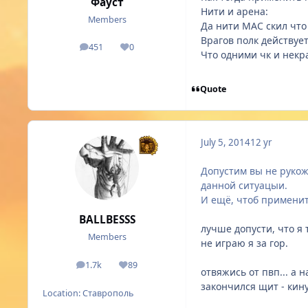
Фауст
Нити и арена:
Members
Да нити МАС скил что 
Врагов полк действует
451
0
posts
Reputation
Что одними чк и некр
Quote
July 5, 2014
12 yr
Допустим вы не рукож
данной ситуацыи.
И ещё, чтоб применит
BALLBESSS
лучше допусти, что я 
Members
не играю я за гор.
1.7k
89
posts
Reputation
отвяжись от пвп... а
закончился щит - кину
Location:
Ставрополь