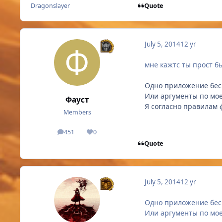
Quote
Dragonslayer
July 5, 2014
12 yr
мне кажтс ты прост бь
Одно приложение бесмы
Или аргументы по мо
Фауст
Я согласно правилам 
Members
451
0
posts
Reputation
Quote
July 5, 2014
12 yr
Одно приложение бесмы
Или аргументы по мо