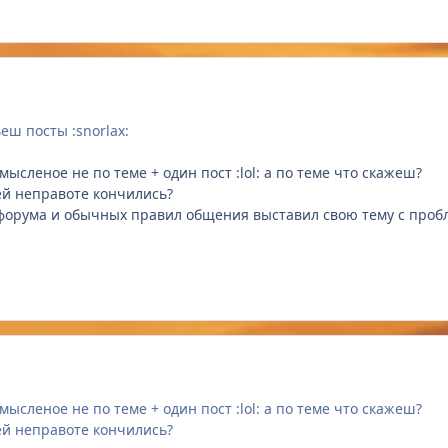
еш посты :snorlax:
сленое не по теме + один пост :lol: а по теме что скажеш?
ей неправоте кончились?
форума и обычных правил общения выставил свою тему с пробл
сленое не по теме + один пост :lol: а по теме что скажеш?
ей неправоте кончились?