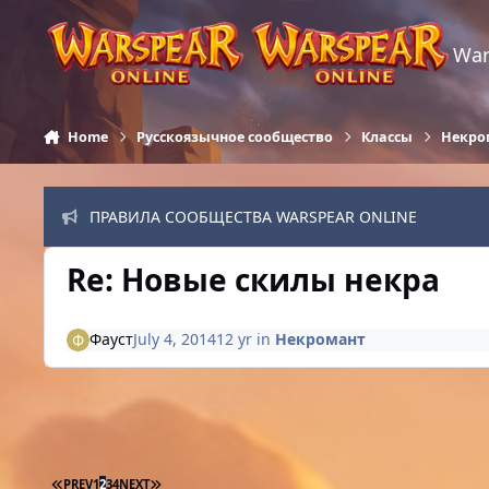
Skip to content
War
Home
Русскоязычное сообщество
Классы
Некро
ПРАВИЛА СООБЩЕСТВА WARSPEAR ONLINE
Re: Новые скилы некра
Фауст
July 4, 2014
12 yr
in
Некромант
FIRST PAGE
LAST PAGE
PREV
1
2
3
4
NEXT