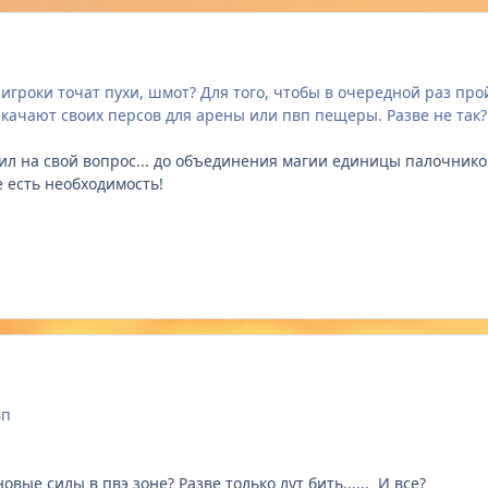
, игроки точат пухи, шмот? Для того, чтобы в очередной раз пр
качают своих персов для арены или пвп пещеры. Разве не так?
етил на свой вопрос... до объединения магии единицы палочников
е есть необходимость!
вп
овые силы в пвэ зоне? Разве только лут бить...... И все?