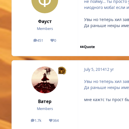
не пойму... ты просто 
ниодного моба! если и
Увы но теперь хил зав
Фауст
Да раньше некры имели
Members
451
0
posts
Reputation
Quote
July 5, 2014
12 yr
Увы но теперь хил зав
Да раньше некры имели
мне кажтс ты прост бь
Ватер
Members
1.7k
364
posts
Reputation