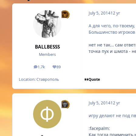
July 5, 2014
12 yr
А для чего, по-твоему
Большинство игроков 
нет не так... сам отв
BALLBESSS
точка пух и шмота - н
Members
1.7k
89
posts
Reputation
Quote
Location:
Ставрополь
July 5, 2014
12 yr
игру делают не под п
:facepalm:
Как тогда применить н