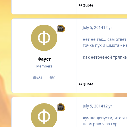
Quote
July 5, 2014
12 yr
нет не так... сам отв
точка пух и шмота - н
Как неточеной тряпке
Фауст
Members
451
0
posts
Reputation
Quote
July 5, 2014
12 yr
лучше допусти, что я 
не играю я за гор.