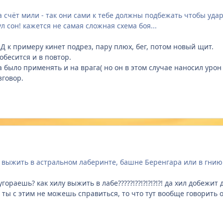
 на счёт мили - так они сами к тебе должны подбежать чтобы уд
л сон! кажется не самая сложная схема боя...
Д к примеру кинет подрез, пару плюх, бег, потом новый щит.
обесится и в повтор.
 было применять и на врага( но он в этом случае наносил уро
зговор.
 выжить в астральном лаберинте, башне Беренгара или в гнию
угораешь? как хилу выжить в лабе?????!??!?!?!?!?! да хил добежи
 ты с этим не можешь справиться, то что тут вообще говорить о