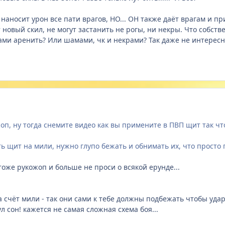
наносит урон все пати врагов, НО... ОН также даёт врагам и п
 новый скил, не могут застанить не рогы, ни некры. Что собств
ами аренить? Или шамами, чк и некрами? Так даже не интересн
оп, ну тогда снемите видео как вы примените в ПВП щит так ч
ь щит на мили, нужно глупо бежать и обнимать их, что просто
тоже рукожоп и больше не проси о всякой ерунде...
 на счёт мили - так они сами к тебе должны подбежать чтобы уд
л сон! кажется не самая сложная схема боя...