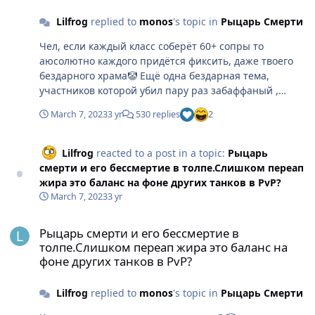
Lilfrog
replied to
monos
's topic in
Рыцарь Смерти
Чел, если каждый класс соберëт 60+ сопры то
аюсолютно каждого придëтся фиксить, даже твоего
бездарного храма🤡 Ещë одна бездарная тема,
участников которой убил пару раз забаффаный ,
пропитанный книгами дк.
March 7, 2023
3 yr
530 replies
2
Lilfrog
reacted to a post in a topic:
Рыцарь
смерти и его бессмертие в толпе.Слишком переап
жира это баланс на фоне других танков в PvP?
March 7, 2023
3 yr
Рыцарь смерти и его бессмертие в толпе.Слишком переап жира 
Рыцарь смерти и его бессмертие в
толпе.Слишком переап жира это баланс на
фоне других танков в PvP?
Lilfrog
replied to
monos
's topic in
Рыцарь Смерти