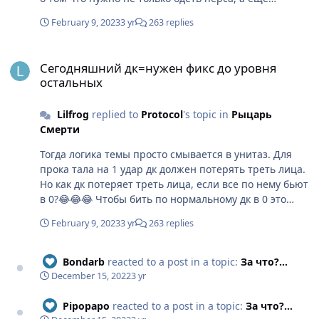
включить голову. И один из палов кстати походу в
February 9, 2023
3 yr
263 replies
пве)))
Сегодняшний дк=нужен фикс до уровня остальных
Сегодняшний дк=нужен фикс до уровня
остальных
Lilfrog
replied to
Protocol
's topic in
Рыцарь
Смерти
Тогда логика темы просто смывается в унитаз. Для
прока тала на 1 удар дк должен потерять треть лица.
Но как дк потеряет треть лица, если все по нему бьют
в 0?😂😂😂 Чтобы бить по нормальному дк в 0 это
надо наверное бить +7 пве луком😂 А если дк
February 9, 2023
3 yr
263 replies
слабоват, то и вовсе кулаком
Bondarb
reacted to a post in a topic:
За что?…
December 15, 2022
3 yr
Pipopapo
reacted to a post in a topic:
За что?…