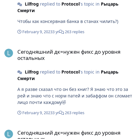
Lilfrog
replied to
Protocol
's topic in
Рыцарь
Смерти
Чтобы как консервная банка в станах чилить?)
February 9, 2023
3 yr
263 replies
Сегодняшний дк=нужен фикс до уровня остальных
Сегодняшний дк=нужен фикс до уровня
остальных
Lilfrog
replied to
Protocol
's topic in
Рыцарь
Смерти
А я разве сказал что он без книг? Я знаю что это за
рей и знаю что с норм патей и забаффом он сломает
лицо почти каждому🤣
February 9, 2023
3 yr
263 replies
Сегодняшний дк=нужен фикс до уровня остальных
Сегодняшний дк=нужен фикс до уровня
остальных