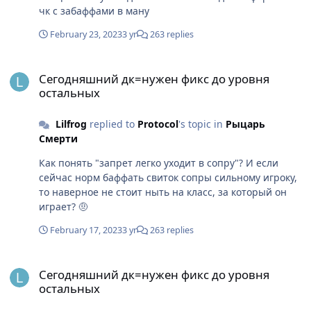
чк с забаффами в ману
February 23, 2023
3 yr
263 replies
Сегодняшний дк=нужен фикс до уровня остальных
Сегодняшний дк=нужен фикс до уровня
остальных
Lilfrog
replied to
Protocol
's topic in
Рыцарь
Смерти
Как понять "запрет легко уходит в сопру"? И если
сейчас норм баффать свиток сопры сильному игроку,
то наверное не стоит ныть на класс, за который он
играет? 🤨
February 17, 2023
3 yr
263 replies
Сегодняшний дк=нужен фикс до уровня остальных
Сегодняшний дк=нужен фикс до уровня
остальных