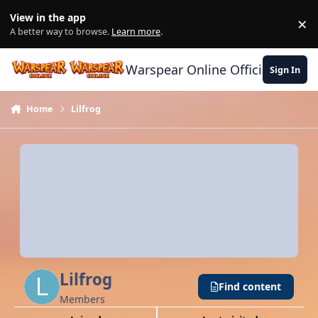
Skip to content
View in the app
×
Di
A better way to browse.
Learn more
.
Warspear Online Official Forum
Sign In
Home
Lilfrog
Lilfrog
Find content
Members