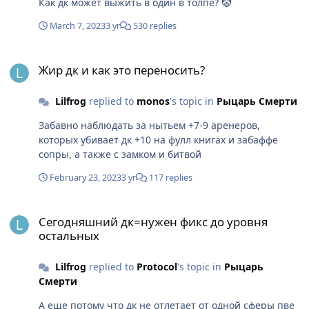
Как дк может выжить в один в толпе? 🤡
March 7, 2023
3 yr
530 replies
Жир дк и как это переносить?
Жир дк и как это переносить?
Lilfrog
replied to
monos
's topic in
Рыцарь Смерти
Забавно наблюдать за нытьем +7-9 аренеров,
которых убивает дк +10 на фулл книгах и забаффе
сопры, а также с замком и битвой
February 23, 2023
3 yr
117 replies
Сегодняшний дк=нужен фикс до уровня остальных
Сегодняшний дк=нужен фикс до уровня
остальных
Lilfrog
replied to
Protocol
's topic in
Рыцарь
Смерти
А еще потому что дк не отлетает от одной сферы пве