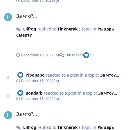
December 15, 2022
3 yr
За что?…
За что?…
Lilfrog
replied to
Tinknerak
's topic in
Рыцарь
Смерти
December 15, 2022
3 yr
188 replies
2
Pipopapo
reacted to a post in a topic:
За что?…
December 15, 2022
3 yr
Bondarb
reacted to a post in a topic:
За что?…
December 15, 2022
3 yr
За что?…
За что?…
Lilfrog
replied to
Tinknerak
's topic in
Рыцарь