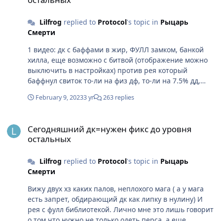
Lilfrog
replied to
Protocol
's topic in
Рыцарь
Смерти
1 видео: дк с баффами в жир, ФУЛЛ замком, банкой
хилла, еще возможно с битвой (отображение можно
выключить в настройках) против рея который
баффнул свиток то-ли на физ дф, то-ли на 7.5% дд,
непонятно, и банку пронзы. 2 видео: 2 ханта ,
February 9, 2023
3 yr
263 replies
ЛУКАМИ +8-9 и шам с палкой +9 , вела только у
одного ханта ито не вся , шам и вовсе без бижи , все
Сегодняшний дк=нужен фикс до уровня остальных
вовсе без баффов на урон, против дк который на
Сегодняшний дк=нужен фикс до уровня
свитке сопры ( Да, не видно его баффов, но т.к. У него
остальных
15к физ дф то я предположу что там свиток сопры) Ну
собсна, жду нормальные аргументы, а не нытье +7
Lilfrog
replied to
Protocol
's topic in
Рыцарь
бичей которые даже не видят забафф у людей
Смерти
Вижу двух хз каких палов, неплохого мага ( а у мага
есть запрет, обдирающий дк как липку в нулину) И
рея с фулл библиотекой. Лично мне это лишь говорит
о том что нужно не только одеть перса, а еще