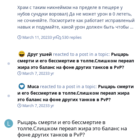
Храм с таким никнеймом на пределе в пещере у
нубов сундуки воровал) Да не может урон в 0 лететь,
не сочиняйте. Посмотрите как работает исправленый
навык и подумайте, какой урон должен быть чтобы по
дк прилетало 0. Это при условии что у нормального
March 11, 2023
3 yr
530 replies
дк под свитком сопры 16к физ дф +/-
Друг ушей
reacted to a post in a topic:
Рыцарь
смерти и его бессмертие в толпе.Слишком переап
жира это баланс на фоне других танков в PvP?
March 7, 2023
3 yr
Muca
reacted to a post in a topic:
Рыцарь смерти
и его бессмертие в толпе.Слишком переап жира
это баланс на фоне других танков в PvP?
March 7, 2023
3 yr
Рыцарь смерти и его бессмертие в толпе.Слишком переап жира 
Рыцарь смерти и его бессмертие в
толпе.Слишком переап жира это баланс на
фоне других танков в PvP?