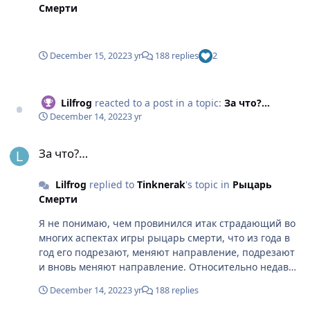
Смерти
December 15, 2022
3 yr
188 replies
2
Lilfrog
reacted to a post in a topic:
За что?…
December 14, 2022
3 yr
За что?…
За что?…
Lilfrog
replied to
Tinknerak
's topic in
Рыцарь
Смерти
Я не понимаю, чем провинился итак страдающий во
многих аспектах игры рыцарь смерти, что из года в
год его подрезают, меняют направление, подрезают
и вновь меняют направление. Относительно недавно
маг дк был мертв и весь упор был в физ дк- в
December 14, 2022
3 yr
188 replies
ребалансе пофиксили физ. урон, добавили хороший