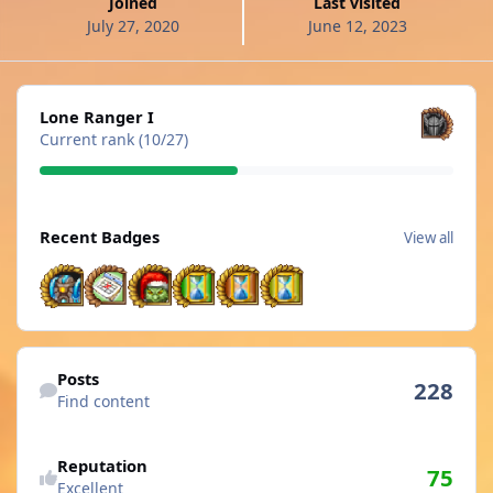
Joined
Last visited
July 27, 2020
June 12, 2023
View all
Lone Ranger I
Current rank (10/27)
View all
Recent Badges
View all
Find content
Posts
228
Find content
See reputation activity
Reputation
75
Excellent