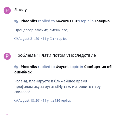
Лаелу
Лаелу
Pheoniks
replied to
64-core CPU
's topic in
Таверна
Процессор глючит, смени его)
August 21, 2014
11 yr
4 replies
Проблема "Плати потом"/Последствие
Проблема "Плати потом"/Последствие
Pheoniks
replied to
Фауст
's topic in
Сообщения об
ошибках
Роланд, планируете в ближайшее время
профилактику замутить?Ну там, исправить пару
скиллов?
August 18, 2014
11 yr
136 replies
Пожелания по костюмам, оболочкам и прочему интересному.