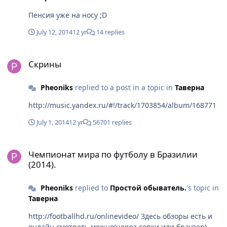
Пенсия уже на носу ;D
July 12, 2014
12 yr
14 replies
Скрины
Скрины
Pheoniks
replied to a post in a topic in
Таверна
http://music.yandex.ru/#!/track/1703854/album/168771
July 1, 2014
12 yr
56701 replies
Чемпионат мира по футболу в Бразилии (2014).
Чемпионат мира по футболу в Бразилии
(2014).
Pheoniks
replied to
Простой oбыватель.
's topic in
Таверна
http://footballhd.ru/onlinevideo/ Здесь обзоры есть и
онлайн смотреть можно(через сопки или браузер)