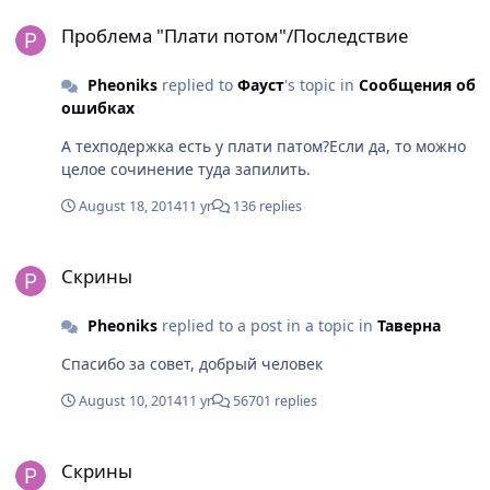
Проблема "Плати потом"/Последствие
Проблема "Плати потом"/Последствие
Pheoniks
replied to
Фауст
's topic in
Сообщения об
ошибках
А техподержка есть у плати патом?Если да, то можно
целое сочинение туда запилить.
August 18, 2014
11 yr
136 replies
Скрины
Скрины
Pheoniks
replied to a post in a topic in
Таверна
Спасибо за совет, добрый человек
August 10, 2014
11 yr
56701 replies
Скрины
Скрины