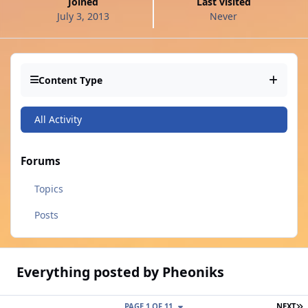
Joined
Last visited
July 3, 2013
Never
Content Type
All Activity
Forums
Topics
Posts
Everything posted by Pheoniks
L
PAGE 1 OF 11
NEXT