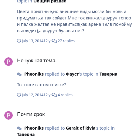
topic in
Общий раздел
Цвета приятные,но внешнее виды могли бы новый
придумать,а так сойдет.Мне ток кинжал,двуруч топор
и палка желтая не нравиться(как арена 19лв помойму
выглядит),а двуруч булавы нет?
July 13, 2014
12 yr
27 replies
Ненужная тема.
Ненужная тема.
Pheoniks
replied to
Фауст
's topic in
Таверна
Ты тоже в этом списке?
July 12, 2014
12 yr
4 replies
Почти срок
Почти срок
Pheoniks
replied to
Geralt of Rivia
's topic in
Таверна