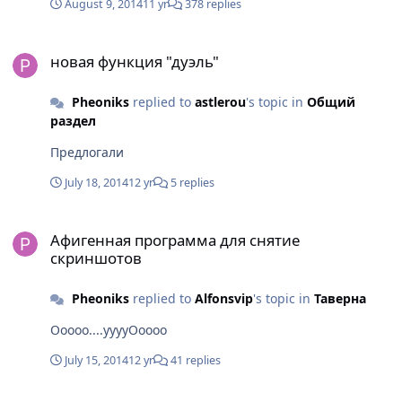
August 9, 2014
11 yr
378 replies
новая функция "дуэль"
новая функция "дуэль"
Pheoniks
replied to
astlerou
's topic in
Общий
раздел
Предлогали
July 18, 2014
12 yr
5 replies
Афигенная программа для снятие скриншотов
Афигенная программа для снятие
скриншотов
Pheoniks
replied to
Alfonsvip
's topic in
Таверна
Ооооо....ууууОоооо
July 15, 2014
12 yr
41 replies
Афигенная программа для снятие скриншотов