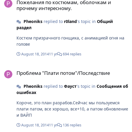
Пожелания по костюмам, оболочкам и
прочему интересному.
Pheoniks
replied to
r0land
's topic in
Общий
раздел
Костюм призрачного гонщика, с анимацией огня на
голове
August 18, 2014
11 yr
694 replies
Проблема "Плати потом"/Последствие
Проблема "Плати потом"/Последствие
Pheoniks
replied to
Фауст
's topic in
Сообщения об
ошибках
Короче, это план разрабов.Сейчас мы пользуемся
плати патом, все хорошо, все+10, а патом обновление
и ВАЙП
August 18, 2014
11 yr
136 replies