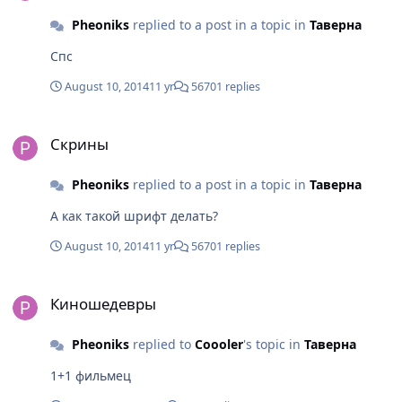
Pheoniks
replied to a post in a topic in
Таверна
Спс
August 10, 2014
11 yr
56701 replies
Скрины
Скрины
Pheoniks
replied to a post in a topic in
Таверна
А как такой шрифт делать?
August 10, 2014
11 yr
56701 replies
Киношедевры
Киношедевры
Pheoniks
replied to
Coooler
's topic in
Таверна
1+1 фильмец