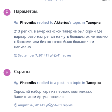
Параметры.
Параметры.
Pheoniks
replied to
Akterius
's topic in
Таверна
213 рег хп, в американской таверне был скрин где
варвар разогнал рег хп на чуть больше,ток не помню
с банками или без но точно было больше чем
написано
September 7, 2014
11 yr
41 replies
Скрины
Скрины
Pheoniks
replied to a post in a topic in
Таверна
Хороший набор карт из первого комплекта,с
Защитником Аргуса повезло
August 26, 2014
11 yr
56701 replies