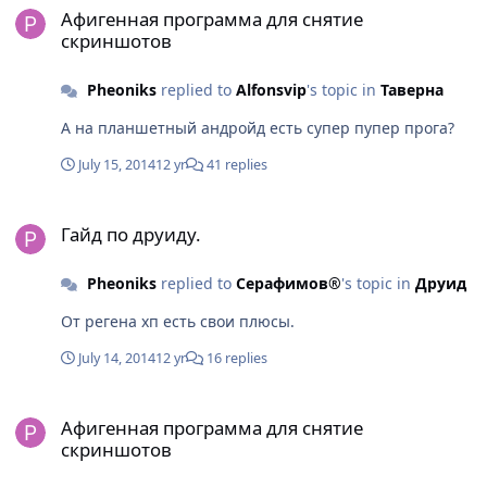
Афигенная программа для снятие
скриншотов
Pheoniks
replied to
Alfonsvip
's topic in
Таверна
А на планшетный андройд есть супер пупер прога?
July 15, 2014
12 yr
41 replies
Гайд по друиду.
Гайд по друиду.
Pheoniks
replied to
Серафимов®
's topic in
Друид
От регена хп есть свои плюсы.
July 14, 2014
12 yr
16 replies
Афигенная программа для снятие скриншотов
Афигенная программа для снятие
скриншотов