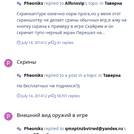
Pheoniks
replied to
Alfonsvip
's topic in
Таверна
Скринкаптуре конечно норм прога,но у меня этот
скриншотер не делает срины обычных игр,я жму на
кнопку скрина к примеру в игре Скайрим и он
скринит тупо черный экран.Перешел на
бандикам,доволен :)
July 14, 2014
12 yr
41 replies
Скрины
Скрины
Pheoniks
replied to a post in a topic in
Таверна
На бесплатных чм поднялся?))
July 14, 2014
12 yr
56701 replies
Внешний вид оружий в игре
Внешний вид оружий в игре
Pheoniks
replied to
qmxptnzbvtrwd@yandex.ru
's