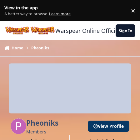
Skip to content
View in the app
×
Di
A better way to browse.
Learn more
.
Warspear Online Official Forum
Sign In
Home
Pheoniks
Pheoniks
View Profile
Members