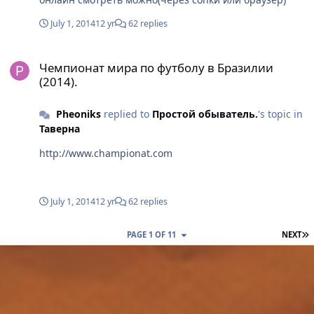
July 1, 2014
12 yr
62 replies
Чемпионат мира по футболу в Бразилии (2014).
Чемпионат мира по футболу в Бразилии
(2014).
Pheoniks
replied to
Простой oбыватель.
's topic in
Таверна
http://www.championat.com
July 1, 2014
12 yr
62 replies
L
PAGE 1 OF 11
NEXT