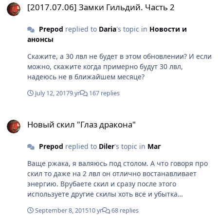
[2017.07.06] Замки Гильдий. Часть 2
Prepod
replied to
Daria
's topic in
Новости и
анонсы
Скажите, а 30 лвл не будет в этом обновлении? И если
можно, скажите когда примерно будут 30 лвл,
надеюсь не в ближайшем месяце?
July 12, 2017
9 yr
167 replies
Новый скил "Глаз дракона"
Новый скил "Глаз дракона"
Prepod
replied to
Diler
's topic in
Маг
Ваще ржака, я валяюсь под столом. А что говоря про
скил то даже на 2 лвл он отлично востанавливает
энергию. Врубаете скил и сразу после этого
используете другие скилы хоть все и убытка
нет(проверено)
September 8, 2015
10 yr
68 replies