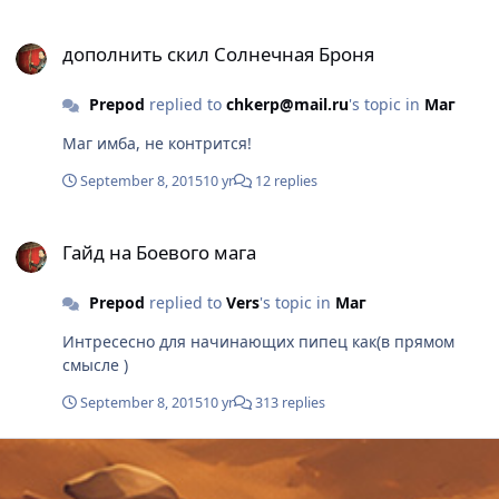
дополнить скил Солнечная Броня
дополнить скил Солнечная Броня
Prepod
replied to
chkerp@mail.ru
's topic in
Маг
Маг имба, не контрится!
September 8, 2015
10 yr
12 replies
Гайд на Боевого мага
Гайд на Боевого мага
Prepod
replied to
Vers
's topic in
Маг
Интресесно для начинающих пипец как(в прямом
смысле )
September 8, 2015
10 yr
313 replies