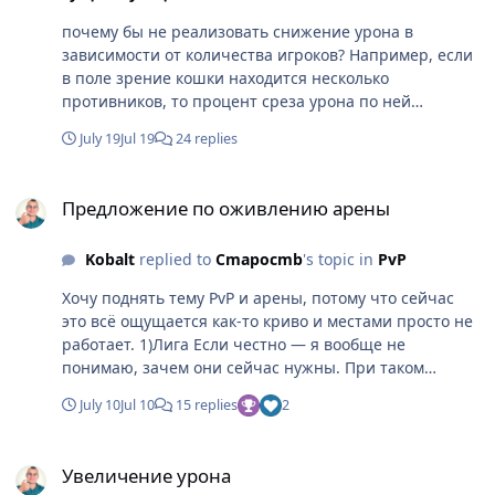
почему бы не реализовать снижение урона в
зависимости от количества игроков? Например, если
в поле зрение кошки находится несколько
противников, то процент среза урона по ней
увеличивается пропорционально их количеству.
July 19
Jul 19
24 replies
Предложение по оживлению арены
Предложение по оживлению арены
Kobalt
replied to
Cmapocmb
's topic in
PvP
Хочу поднять тему PvP и арены, потому что сейчас
это всё ощущается как-то криво и местами просто не
работает. 1)Лига Если честно — я вообще не
понимаю, зачем они сейчас нужны. При таком
онлайне там нет никакого нормального
July 10
Jul 10
15 replies
2
распределения по скиллу. Ну какие лиги, когда людей
наберётся человек 50 от силы? Это просто система
Увеличение урона
ради системы. Вроде есть, а по факту ничего не даёт.
Увеличение урона
Либо её нужно сильно упрощать, либо убирать и