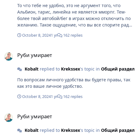
То что тебе не удобно, это не аргумент того, что
Альбион, тарис, линейка не является мморпг. Тем-
более твой автобой/бег в играх можно отключить по
желанию. Такое ощущение, что вы все спорите ради
спора.
October 8, 2024
1 yr
162 replies
Руби умирает
Руби умирает
Kobalt
replied to
Krekssex
's topic in
Общий раздел
По вопросам личного удобства вы будете правы, так
как это ваше личное удобство.
October 8, 2024
1 yr
162 replies
Руби умирает
Руби умирает
Kobalt
replied to
Krekssex
's topic in
Общий раздел