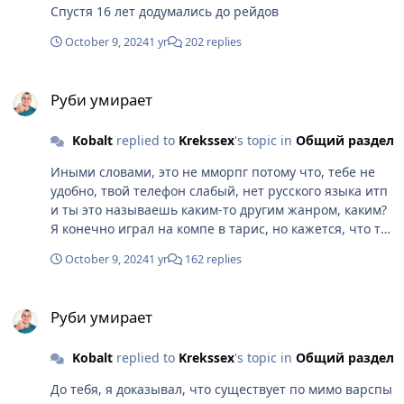
талантов, арены, репутации это будет считаться
Спустя 16 лет додумались до рейдов
корейской ммошкой? У вас походу не, заноза в глазу,
а, ствол дерева, если не можете присмотреться и кое-
October 9, 2024
1 yr
202 replies
что заметить. От игры зависит, где-то автоматику
использовать удобнее, а где-то удобнее в ручном
Руби умирает
Руби умирает
режиме клацать.
Kobalt
replied to
Krekssex
's topic in
Общий раздел
Иными словами, это не мморпг потому что, тебе не
удобно, твой телефон слабый, нет русского языка итп
и ты это называешь каким-то другим жанром, каким?
Я конечно играл на компе в тарис, но кажется, что ты
врешь(мягко скажем), там обновление происходит так
October 9, 2024
1 yr
162 replies
же как и варспиере, тебе ничего не нужно скачать,
клиент сам будет обновляться.
Руби умирает
Руби умирает
Kobalt
replied to
Krekssex
's topic in
Общий раздел
До тебя, я доказывал, что существует по мимо варспы