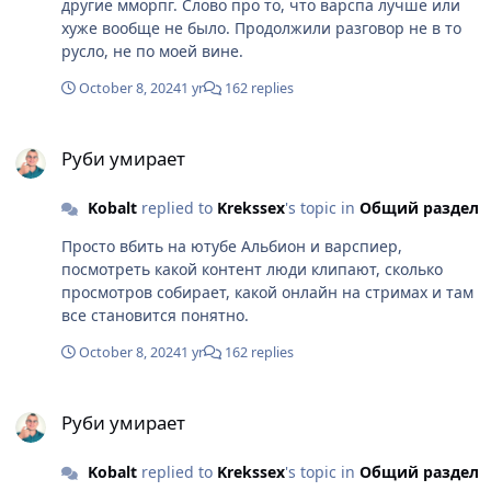
другие мморпг. Слово про то, что варспа лучше или
хуже вообще не было. Продолжили разговор не в то
русло, не по моей вине.
October 8, 2024
1 yr
162 replies
Руби умирает
Руби умирает
Kobalt
replied to
Krekssex
's topic in
Общий раздел
Просто вбить на ютубе Альбион и варспиер,
посмотреть какой контент люди клипают, сколько
просмотров собирает, какой онлайн на стримах и там
все становится понятно.
October 8, 2024
1 yr
162 replies
Руби умирает
Руби умирает
Kobalt
replied to
Krekssex
's topic in
Общий раздел