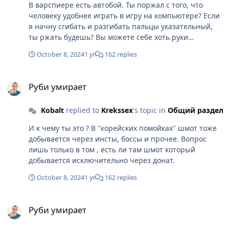
В варспиере есть автобой. Ты поржал с того, что
человеку удобнее играть в игру на компьютере? Если
я начну сгибать и разгибать пальцы указательный,
ты ржать будешь? Вы можете себе хоть руки
отпилить и начать играть ногами, тыкая пальцами по
October 8, 2024
1 yr
162 replies
планшету, из за удобства. Мне как было удобнее
играть на компьютере так и останется.
Руби умирает
Руби умирает
Kobalt
replied to
Krekssex
's topic in
Общий раздел
И к чему ты это ? В "корейских помойках" шмот тоже
добывается через инсты, боссы и прочее. Вопрос
лишь только в том , есть ли там шмот который
добывается исключительно через донат.
October 8, 2024
1 yr
162 replies
Руби умирает
Руби умирает