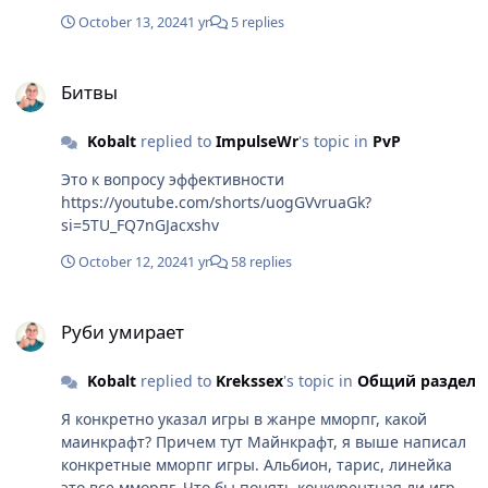
нет. Хочется, чтобы PvP был про игру, а не про то,
October 13, 2024
1 yr
5 replies
сколько у тебя всего сверху накручено.
Битвы
Битвы
Kobalt
replied to
ImpulseWr
's topic in
PvP
Это к вопросу эффективности
https://youtube.com/shorts/uogGVvruaGk?
si=5TU_FQ7nGJacxshv
October 12, 2024
1 yr
58 replies
Руби умирает
Руби умирает
Kobalt
replied to
Krekssex
's topic in
Общий раздел
Я конкретно указал игры в жанре мморпг, какой
маинкрафт? Причем тут Майнкрафт, я выше написал
конкретные мморпг игры. Альбион, тарис, линейка
это все мморпг. Что бы понять конкурентная ли игра