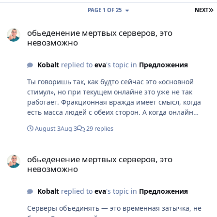
L
PAGE 1 OF 25
NEXT
обьеденение мертвых серверов, это невозможно
обьеденение мертвых серверов, это
невозможно
Kobalt
replied to
eva
's topic in
Предложения
Ты говоришь так, как будто сейчас это «основной
стимул», но при текущем онлайне это уже не так
работает. Фракционная вражда имеет смысл, когда
есть масса людей с обеих сторон. А когда онлайн
просел, это превращается просто в формальность.
August 3
Aug 3
29 replies
Да, часть игроков может отвалиться — это факт. Но
сейчас они и так уходят, потому что играть
обьеденение мертвых серверов, это невозможно
становится не с кем. Тут вопрос в том, что быстрее
обьеденение мертвых серверов, это
убьёт игру: потеря части аудитории или текущее
невозможно
медленное вымирание. Про «все против всех» ты зря
недооцениваешь. Такой формат не убирает PvP, он
Kobalt
replied to
eva
's topic in
Предложения
его наоборот делает более частым и менее
"заскриптованным". Конфликты никуда не денутся,
Серверы объединять — это временная затычка, не
просто они не будут ограничены рамками фракций.