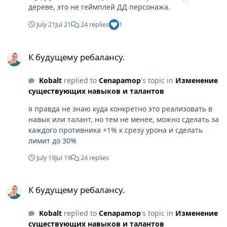
дереве, это не геймплей ДД персонажа.
July 21
Jul 21
24 replies
1
К будущему ребалансу.
К будущему ребалансу.
Kobalt
replied to
Cenapamop
's topic in
Изменение
существующих навыков и талантов
я правда не знаю куда конкретно это реализовать в
навык или талант, но тем не менее, можно сделать за
каждого противника +1% к срезу урона и сделать
лимит до 30%
July 19
Jul 19
24 replies
К будущему ребалансу.
К будущему ребалансу.
Kobalt
replied to
Cenapamop
's topic in
Изменение
существующих навыков и талантов