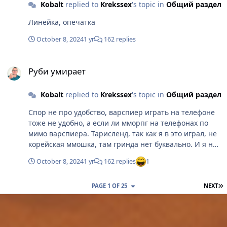
Kobalt
replied to
Krekssex
's topic in
Общий раздел
Линейка, опечатка
October 8, 2024
1 yr
162 replies
Руби умирает
Руби умирает
Kobalt
replied to
Krekssex
's topic in
Общий раздел
Спор не про удобство, варспиер играть на телефоне
тоже не удобно, а если ли мморпг на телефонах по
мимо варспиера. Тарисленд, так как я в это играл, не
корейская ммошка, там гринда нет буквально. И я не
про лилу легенд, а про линейку, тут я опечатался.
October 8, 2024
1 yr
162 replies
1
L
PAGE 1 OF 25
NEXT