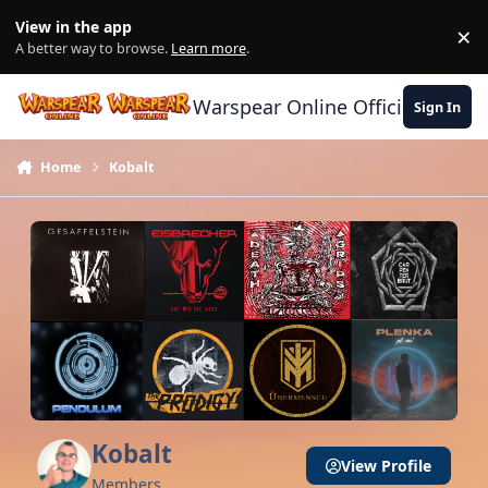
Skip to content
View in the app
×
Di
A better way to browse.
Learn more
.
Warspear Online Official Forum
Sign In
Home
Kobalt
Kobalt
View Profile
Members