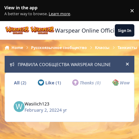
Skip to content
View in the app
×
Di
A better way to browse.
Learn more
.
Warspear Online Official Forum
Sign In
Home
Русскоязычное сообщество
Классы
Танкисты
ПРАВИЛА СООБЩЕСТВА WARSPEAR ONLINE
Hide
All
(2)
Like
(1)
Thanks
(0)
Wow
(0)
Wasilich123
February 2, 2022
4 yr