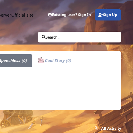
Server
Official site
Existing user? Sign In
Sign Up
Search...
Speechless
(0)
Cool Story
(0)
All Activity