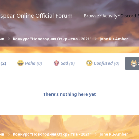
spear Online Official Forum
Browse
Activity
Discord 
ив
Конкурс "Новогодняя Открытка - 2021"
Jone Ru-Amber
w
(2)
Haha
(0)
Sad
(0)
Confused
(0)
There's nothing here yet
ив
Конкурс "Новогодняя Открытка - 2021"
Jone Ru-Amber