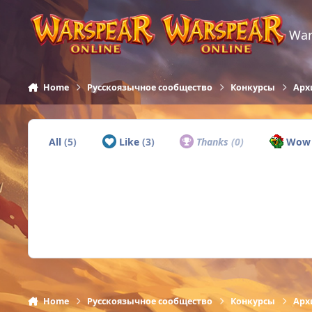
Skip to content
War
Home
Русскоязычное сообщество
Конкурсы
Арх
All
(5)
Like
(3)
Thanks
(0)
Wo
Home
Русскоязычное сообщество
Конкурсы
Арх