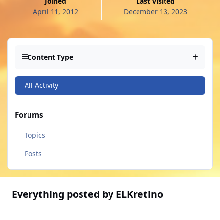
Joined
Last visited
April 11, 2012
December 13, 2023
Content Type
All Activity
Forums
Topics
Posts
Everything posted by ELKretino
[2022.03.20] 7ª temporada de atividades Ritual Primaveril: viva a 