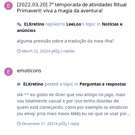
[2022.03.20] 7ª temporada de atividades Ritual
Primaveril: viva a magia da aventura!
ELKretino
replied to
LeeLoo
's topic in
Notícias e
anúncios
alguma previsão sobre a tradução da nova ilha?
March 22, 2022
4 yr
2 replies
emoticons
emoticons
ELKretino
posted a topic in
Perguntas e respostas
olá ^^ eu gosto de dizer que sou antigo no jogo, mais
sou totalmente casual e por isso tenho dúvidas de
quem está começando. como por exemplo os emoticon
(ou emoji pros mais novos kkkk) eu sei que se usar por
exemplo : ( junto vai dar uma carinha triste, se usar : )
December 21, 2021
4 yr
1 reply
junto vai dar uma carinha feliz.... mais e os novos? a
algum tempo existem pacotes de sorrisos mais eu