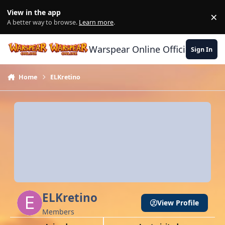
Skip to content
View in the app
×
Di
A better way to browse.
Learn more
.
Warspear Online Official Forum
Sign In
Home
ELKretino
ELKretino
View Profile
Members