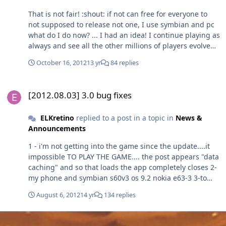
That is not fair! :shout: if not can free for everyone to
not supposed to release not one, I use symbian and pc
what do I do now? ... I had an idea! I continue playing as
always and see all the other millions of players evolve
faster because I only earn a "small" advantage
October 16, 2012
13 yr
84 replies
:mega_shok:
[2012.08.03] 3.0 bug fixes
[2012.08.03] 3.0 bug fixes
ELKretino
replied to a post in a topic in
News &
Announcements
1 - i'm not getting into the game since the update....it
impossible TO PLAY THE GAME.... the post appears "data
caching" and so that loads the app completely closes 2-
my phone and symbian s60v3 os 9.2 nokia e63-3 3-to
help: the error is here....(this and what is written in the
August 6, 2012
14 yr
134 replies
file "warspear_systmlog") Opening pack file :c:
ödataöwarspearö warspear.pakk.1 ERROR: pol alloc
failed. no more memory. failed toalloc 200004 more