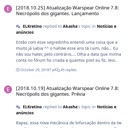
[2018.10.25] Atualização Warspear Online 7.8: Necrópolis dos gig
nunca intendi se eles têm um acesso mais rápido, ou
[2018.10.25] Atualização Warspear Online 7.8:
por que eles não ficam sempre na primeira tela de
Necrópolis dos gigantes. Lançamento
seleção mesmo quando eu saio do jogo, tenho sempre
que procurar o o emoticon na lista e as vezes o assunto
ELKretino
replied to
Akasha
's topic in
Notícias e
já passou... e pra terminar, tem alguma forma de
anúncios
conseguir pacote de sorriso antigos? tipo uns que tem
de uma bruxa (eu acho que é rsrsrs) azul, todo mundo
Então com esse segredinho entendi uma coisa que a
parece ter só que como eu passei uns anos "afastado"
muito já sabia ^^ o hallow esse ano tá ruim, não... Eu
do jogo, só entrava pra ver as atualizações ou conversar
não sou hater, pelo contrário.... Olha a data que minha
com algum amigo, acabei não tendo esses pacotes :(
conta no fórum foi criada e quantos post eu fiz, leio
obrigado ^^
tudo que está aqui e sempre concordo com as
October 29, 2018
7 yr
45 replies
atualizações (inclusive com os buff/nerf) mais dessa vez
tive que dizer isso, o evento não está dos melhores. E
[2018.10.19] Atualização Warspear Online 7.8: Necrópolis dos giga
fica claro quando usada de forma lógica o segredo do
[2018.10.19] Atualização Warspear Online 7.8:
evento de 4h em 4h, isso se os desenvolvedores tiverem
Necrópolis dos gigantes. Prévia
usado o mesmo critério ano passado, por que eu
colocava alarme no celular pra participar regularmente
ELKretino
replied to
Akasha
's topic in
Notícias e
dos eventos e nunca falhava. As atrações sempre foram
anúncios
legais (lembro do primeiro hallow, que saudades que
dá) as do ano passado eu amei, principalmente as de
Rapaz, essa nova mecânica de bifurcação dentro da tw
empurrar os cabeça de cogumelos pro canto. Já esse