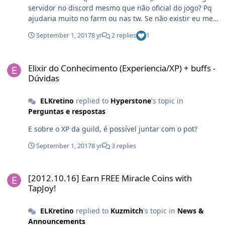
servidor no discord mesmo que não oficial do jogo? Pq
ajudaria muito no farm ou nas tw. Se não existir eu me
responsabilizo de criar (e até mesmo divulgar) e se
September 1, 2017
8 yr
2 replies
1
algum adm do fórum aparecer por lá dou todas as
funções pra ele/ela... Mais realmente precisamos de um
Elixir do Conhecimento (Experiencia/XP) + buffs - Dúvidas
servidor no discord, ajuda muito
Elixir do Conhecimento (Experiencia/XP) + buffs -
Dúvidas
ELKretino
replied to
Hyperstone
's topic in
Perguntas e respostas
E sobre o XP da guild, é possível juntar com o pot?
September 1, 2017
8 yr
3 replies
[2012.10.16] Earn FREE Miracle Coins with TapJoy!
[2012.10.16] Earn FREE Miracle Coins with
TapJoy!
ELKretino
replied to
Kuzmitch
's topic in
News &
Announcements