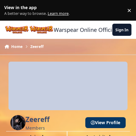
Skip to content
View in the app
×
Di
A better way to browse.
Learn more
.
Warspear Online Official Forum
Sign In
Home
Zeereff
Zeereff
View Profile
Members