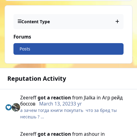
Content Type
Forums
Posts
Reputation Activity
Zeereff
got a reaction
from
Jlalka
in
Агр рейд
боссов
March 13, 2023
3 yr
а зачем тогда книги покупать что за бред ты
несешь ?
Zeereff
got a reaction
from
ashour
in