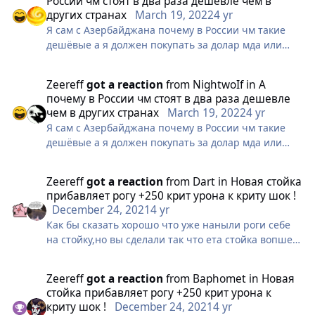
России чм стоят в два раза дешевле чем в
других странах
March 19, 2022
4 yr
Я сам с Азербайджана почему в России чм такие
дешёвые а я должен покупать за долар мда или
есть страны которые тоже дешевые ?
Zeereff
got a reaction
from
NightwoIf
in
А
почему в России чм стоят в два раза дешевле
чем в других странах
March 19, 2022
4 yr
Я сам с Азербайджана почему в России чм такие
дешёвые а я должен покупать за долар мда или
есть страны которые тоже дешевые ?
Zeereff
got a reaction
from
Dart
in
Новая стойка
прибавляет рогу +250 крит урона к криту шок !
December 24, 2021
4 yr
Как бы сказать хорошо что уже наныли роги себе
на стойку,но вы сделали так что ета стойка вопше
юзлс по ощущением прибавляет мизер к дд не
стакаеться не коректно стакаеться с петами и
Zeereff
got a reaction
from
Baphomet
in
Новая
баффом ги, и вобще я критую без стойки 3к с ней
стойка прибавляет рогу +250 крит урона к
3300 вот ето бафф рога в пве и при том что еще 8%
криту шок !
December 24, 2021
4 yr
урона по тебе