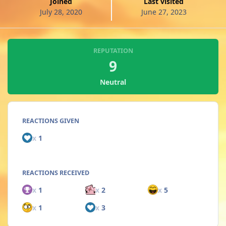
Joined
Last visited
July 28, 2020
June 27, 2023
REPUTATION
9
Neutral
REACTIONS GIVEN
x
1
REACTIONS RECEIVED
x
1
x
2
x
5
x
1
x
3