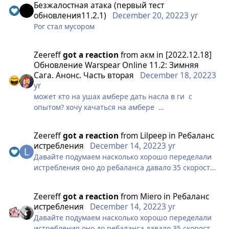
Безжалостная атака (первый тест
обновления11.2.1)
December 20, 2022
3 yr
Рог стал мусором
Zeereff
got a reaction
from
акм
in
[2022.12.18]
Обновление Warspear Online 11.2: Зимняя
Сага. Анонс. Часть вторая
December 18, 2022
3
yr
может кто на ушах амбере дать насла в ги с
опытом? хочу качаться на амбере
Zeereff
got a reaction
from
Lilpeep
in
Ребаланс
истребления
December 14, 2022
3 yr
Давайте подумаем насколько хорошо переделали
истребления оно до ребаланса давало 35 скорости
и 30кд, после же будет давать рогу в топоры только
50кд тоесть взамен на 20 процентов кд вы убрали
Zeereff
got a reaction
from
Miero
in
Ребаланс
35 скорости?? У перса у которого и так мало
истребления
December 14, 2022
3 yr
навыков на статы ? Ни точности ни пробива теперь
Давайте подумаем насколько хорошо переделали
ни скорости только крит и кд которого чем больше
истребления оно до ребаланса давало 35 скорости