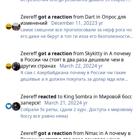
тем оно бесполезнее зашибись...
и 30кд, после же будет давать рогу в топоры только
50кд тоесть взамен на 20 процентов кд вы убрали
Zeereff
got a reaction
from
Dart
in
Опрос для
35 скорости?? У перса у которого и так мало
изменений
December 11, 2022
3 yr
навыков на статы ? Ни точности ни пробива теперь
самое смешное все проголосовали за нерф рога но
ни скорости только крит и кд которого чем больше
его даже не берут в топ ги изза его безполезности
тем оно бесполезнее зашибись...
на гвг харош продолжаем и так дальше а есл вас
рог шотнул с 20 устоя и шмотом + 5 то понимаю
Zeereff
got a reaction
from
Skykitty
in
А почему
в России чм стоят в два раза дешевле чем в
других странах
March 22, 2022
4 yr
Я сам с Азербайджана почему в России чм такие
дешёвые а я должен покупать за долар мда или
есть страны которые тоже дешевые ?
Zeereff
reacted
to
King Sombra
in
Мировой босс
заперся!
March 21, 2022
4 yr
Собрали 5к репы, сдали 2 курс. Доступа к мировому
боссу все равно нема)
Zeereff
got a reaction
from
Nmac
in
А почему в