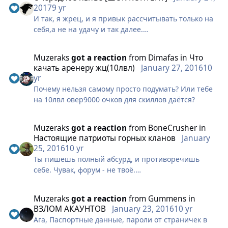
2017
9 yr
И так, я жрец, и я привык рассчитывать только на
себя,а не на удачу и так далее.
В чём суть проблемы, которую я хочу вам описать?
суть в том, что жреца просто взяли, унизили и
Muzeraks
got a reaction
from
Dimafas
in
Что
заставили целовать землю после каждой встречи
качать аренеру жц(10лвл)
January 27, 2016
10
практический с любым гором.
yr
Почему нельзя самому просто подумать? Или тебе
Да ладно бы хоть только горы билы, но у своих же
на 10лвл овер9000 очков для скиллов даётся?
УХ есть то, что нет у жрецов! А чего же нет у
жрецов, спросите вы? рук? Нет, руки то у жрецов
есть (хотя-бы у некоторых), а вот СТАНОВ никаких
Muzeraks
got a reaction
from
BoneCrusher
in
нет.
Настоящие патриоты горных кланов
January
25, 2016
10 yr
Вообще никаких, а хотя стоп, добавили же стан в
Ты пишешь полный абсурд, и противоречишь
последней обнове? как там скилл называется?
себе. Чувак, форум - не твоё.
"Изнуряющее бремя"? А что оно делает? А ОНО
СТАНИТ ПОД ПЕРЕМИР!. Под перемир карл! Тоесть
Везде есть цели, даже сидя на толчке ты имеешь
Muzeraks
got a reaction
from
Gummens
in
ты юзаешь навык, и только когда ты юзаешь
цель - очистить свой кишечник от кала .
ВЗЛОМ АКАУНТОВ
January 23, 2016
10 yr
перемир, оно станит на 2 секунды.
Ага, Паспортные данные, пароли от страничек в
Ну а если тебе промыли мозги такие же