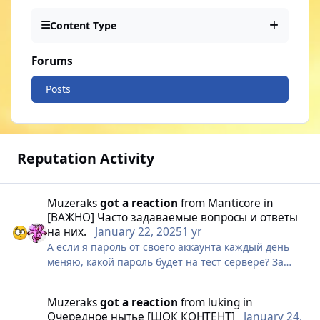
Content Type
Forums
Posts
Reputation Activity
Muzeraks
got a reaction
from
Manticore
in
[ВАЖНО] Часто задаваемые вопросы и ответы
на них.
January 22, 2025
1 yr
А если я пароль от своего аккаунта каждый день
меняю, какой пароль будет на тест сервере? За
сколько дней до запуска тест сервера (За основу
возьмём 16декабря) вы делаете "Слепок"?
Muzeraks
got a reaction
from
luking
in
Очередное нытье [ШОК КОНТЕНТ]
January 24,