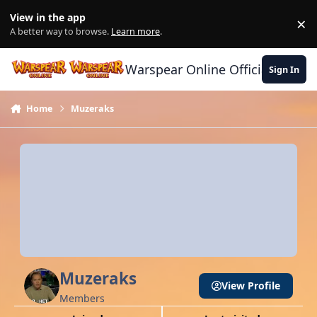
Skip to content
View in the app
×
Di
A better way to browse.
Learn more
.
Warspear Online Official Forum
Sign In
Home
Muzeraks
Muzeraks
View Profile
Members