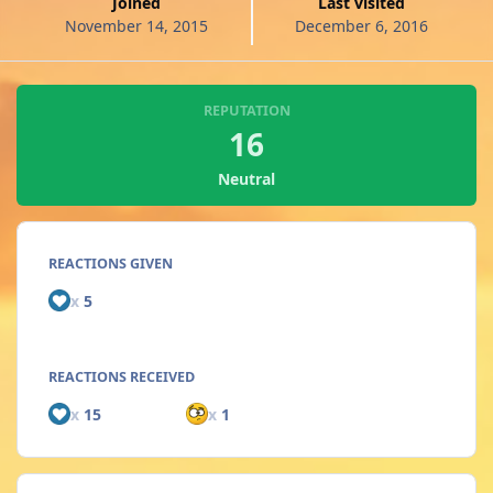
Joined
Last visited
November 14, 2015
December 6, 2016
REPUTATION
16
Neutral
REACTIONS GIVEN
x
5
REACTIONS RECEIVED
x
15
x
1