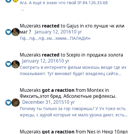
тряпку даже с 300дд.
Ага. А ещё я знаю что твой IP 84.126.33.68
а что имеет рог? огромный дд, догоняющие скиллы
и.. СТАН
Согласен.
Что имеет Шам? Шам много чего имеет, начиная от
тотема который за секунды сливает неточенных
Muzeraks
reacted
to
Gajus
in
кто лучше чк или
У тут у всех на уме складывается "УУУ ВЗАЛАМАТЬ
маг ?
January 12, 2016
10 yr
игроков, заканчивая хил тотетом который за
НИЗЯ ВЫ ЧО" А на самом деле таких людей куча,
секунды будет держать шаму фулл хп.
Пф...пф...пф..хм...хммм...ПАЛАДИн
просто это не освещается.
Что иметт ДК? ситуация как с варом, имеет фулл
Вообще им должно быть стыдно, они работают, а
стан и не жалуется
их какой то студент ломает.
Muzeraks
reacted
to
Scepio
in
продажа золота
ЧК? да он вообще всегда имел контроль, а щас ещё
Повезло что он не игрок варспира, да?
January 12, 2016
10 yr
и полный
Смотреть в интернете фильм можешь везде где их
Некр? У него одна яма чего стоит, если 9-ти
показывают. Тут виноват будет владелец сайта
секундный сон не рассматривать.
если у него нет договоренности с
правообладателями. А вот скачать, это другой
А что имеет жрец? Может продолговатый предмет
Muzeraks
got a reaction
from
Montex
in
вопрос.
за щекой?
Фиксить,этот бред. Абсолютные рефлексы.
December 31, 2015
10 yr
Вы вообще смотрите, что у нас кроме угрозы и
Почему ты только за гор говоришь? У Ух тоже есть
расплаты ничего нормального нет, станов мы
жрецы, с аурой которые не мало урона дают, есть
вообще не видели, даже не расчитываем.
друиды с фулл контролем.. Для танкования у вас
есть танкохил пал, или тот же БД с агро-навыками
Muzeraks
got a reaction
from
Nes
in
Некр 10лвл
Мне абсолютно всёравно что вы мне ответите, я
и щитами.