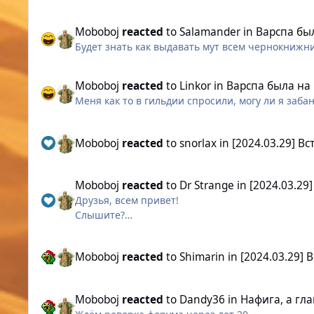
юзать, очень удобно. Во время боя, когда замеч
Ну и картинка, как я вижу это
Moboboj
reacted
to
Salamander
in
Варспа бы
Будет знать как выдавать мут всем чернокнижн
Moboboj
reacted
to
Linkor
in
Варспа была на
Меня как то в гильдии спросили, могу ли я заба
Moboboj
reacted
to
snorlax
in
[2024.03.29] В
Moboboj
reacted
to
Dr Strange
in
[2024.03.29
Друзья, всем привет!
Слышите?
Moboboj
reacted
to
Shimarin
in
[2024.03.29] 
Неутомимая путешественница @Shimarin сегодн
Moboboj
reacted
to
Dandy36
in
Нафига, а гл
Наверняка ваши пути уже пересекались - на пр