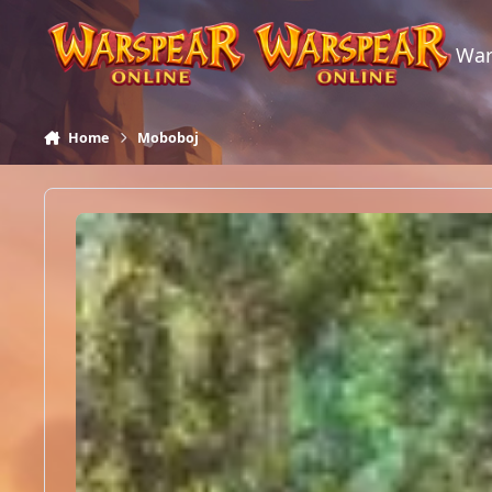
Skip to content
War
Home
Moboboj