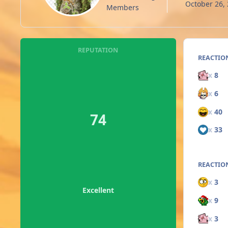
October 26,
Members
REPUTATION
REACTIO
x
8
x
6
x
40
74
x
33
REACTION
x
3
Excellent
x
9
x
3