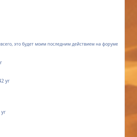
вить свиток.
ее всего, это будет моим последним действием на форуме
r
4
2 yr
 yr
а сообществом, поддерживает советом, отвечает на