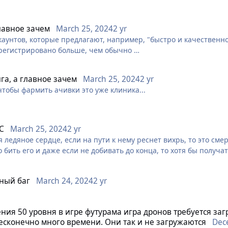
 багами и с любопытством исследует всё новые и новые уголки 
е приключение
лавное зачем
March 25, 2024
2 yr
каунтов, которые предлагают, например, "быстро и качественн
соединиться к Клубу маленьких поварят. Тема первого заседани
арегистрировано больше, чем обычно
ме
га, а главное зачем
March 25, 2024
2 yr
чтобы фармить ачивки это уже клиника...
С
March 25, 2024
2 yr
ся ледяное сердце, если на пути к нему реснет вихрь, то это с
о бить его и даже если не добивать до конца, то хотя бы получ
ный баг
March 24, 2024
2 yr
ния 50 уровня в игре футурама игра дронов требуется з
бесконечно много времени. Они так и не загружаются
Dec