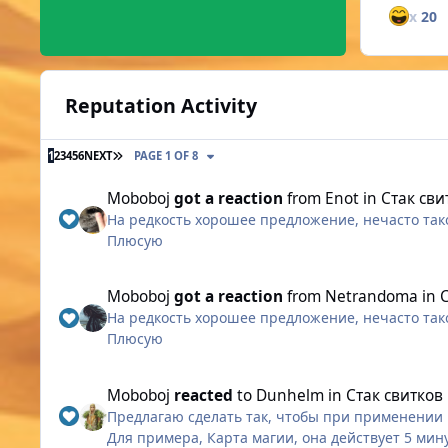
x
20
Reputation Activity
LAST PAGE
1
2
3
4
5
6
NEXT
PAGE 1 OF 8
Moboboj
got a reaction
from
Enot
in
Стак сви
На редкость хорошее предложение, нечасто та
Плюсую
Moboboj
got a reaction
from
Netrandoma
in
На редкость хорошее предложение, нечасто та
Плюсую
Moboboj
reacted
to
Dunhelm
in
Стак свитков
Предлагаю сделать так, чтобы при применении 
Для примера, Карта магии, она действует 5 мину