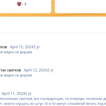
x
2
тков
April 15, 2024
2 yr
кое видно на форуме
Стак свитков
April 12, 2024
2 yr
кое видно на форуме
April 11, 2024
2 yr
нескольких свитков, все последующие, по очереди, начинали де
т, можно скушать их штук 10 и 50 минут спокойной бегать под 