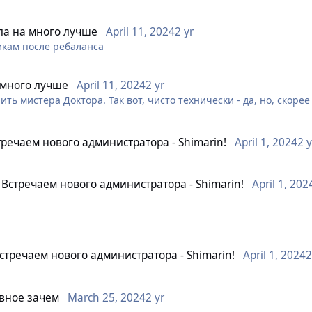
аешь что свиток уже сгорел нет возможности до конца боя обно
ла на много лучше
April 11, 2024
2 yr
икам после ребаланса
 много лучше
April 11, 2024
2 yr
нить мистера Доктора. Так вот, чисто технически - да, но, скор
стречаем нового администратора - Shimarin!
April 1, 2024
2 y
] Встречаем нового администратора - Shimarin!
April 1, 202
Встречаем нового администратора - Shimarin!
April 1, 2024
2
я присоединяется к команде Администраторов!
авное зачем
March 25, 2024
2 yr
отяжении нескольких лет наша добрая подруга присматривает з