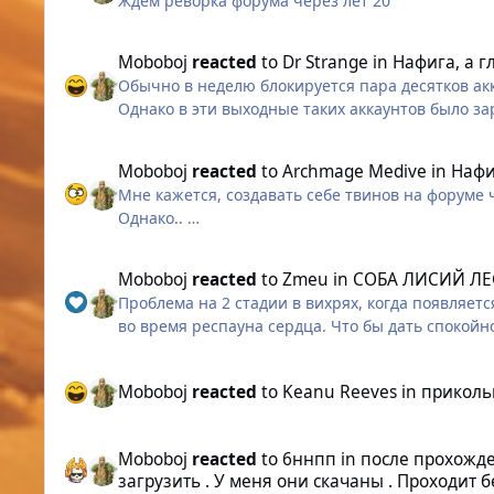
Ждём реворка форума через лет 20
ваши вопросы, делится рецептами, сражается с
Всем приготовиться! Мы отправляемся в ново
Moboboj
reacted
to
Dr Strange
in
Нафига, а г
Обычно в неделю блокируется пара десятков ак
P.S. В качестве бонуса все желающие могут при
Однако в эти выходные таких аккаунтов было з
Твины с арены теперь решили регать на фору
Moboboj
reacted
to
Archmage Medive
in
Нафи
Мне кажется, создавать себе твинов на форуме 
Однако..
Moboboj
reacted
to
Zmeu
in
СОБА ЛИСИЙ ЛЕ
Проблема на 2 стадии в вихрях, когда появляет
во время респауна сердца. Что бы дать спокойн
Moboboj
reacted
to
Keanu Reeves
in
приколь
Moboboj
reacted
to
6ннпп
in
после прохожде
загрузить . У меня они скачаны . Проходит 