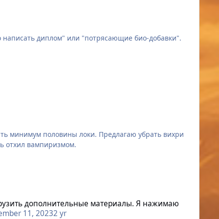
Аринара.
о написать диплом" или "потрясающие био-добавки".
я: “Жарим большеглазого тунца на походном костре”.
мерть минимум половины локи. Предлагаю убрать вихри
ать отхил вампиризмом.
агрузить дополнительные материалы. Я нажимаю
ember 11, 2023
2 yr