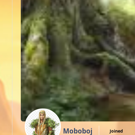
Moboboj
Joined