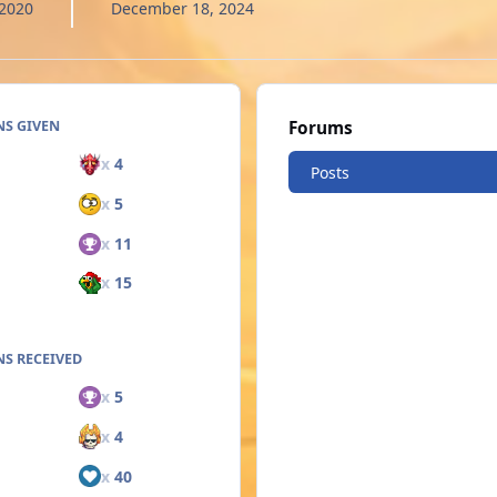
 2020
December 18, 2024
NS GIVEN
Forums
x
4
Posts
x
5
x
11
x
15
S RECEIVED
x
5
x
4
x
40