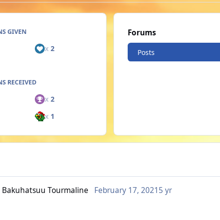
NS GIVEN
Forums
x
2
Posts
S RECEIVED
x
2
x
1
 - Bakuhatsuu Tourmaline
February 17, 2021
5 yr