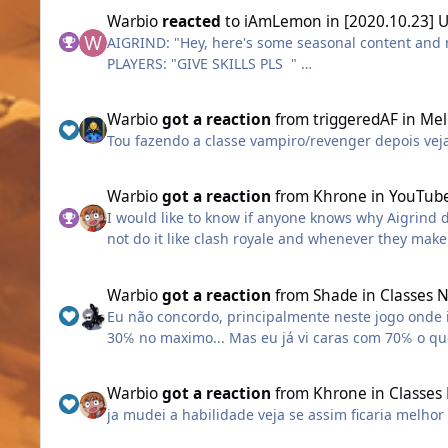
grupo.
Warbio
reacted
to
iAmLemon
in
[2020.10.23] 
• unique rides with new dynamics;
AIGRIND: "Hey, here's some seasonal content and 
PLAYERS: "GIVE SKILLS PLS "
• new costumes, new items, new weapons;
Monge
(All this looks amazing, looking forward to it!)
• a totally new map, a special plot.
Se fosse para colocar uma introdução neste pers
Warbio
got a reaction
from
triggeredAF
in
Mel
(Also, let's not get offended by what I said okay? o
Tou fazendo a classe vampiro/revenger depois v
• It’s a fun event and you always profit from it.
Os monges são guerreiros devotos do lado dos esc
trabalhos simples ate que a guerra contra a legi
Warbio
got a reaction
from
Khrone
in
YouTube
dias ao treinamento mental e aprimorando seus c
for me this is reason enough to make these annua
I would like to know if anyone knows why Aigrind d
magia que podem falhar em momentos de necessi
not do it like clash royale and whenever they make
more players would come to play this wonderful g
Nao consegui colocar o gráfico, mas no jogo exist
persists.
Warbio
got a reaction
from
Shade
in
Classes 
Ataque: 4 Defesa: 4 
Eu não concordo, principalmente neste jogo onde 
30℅ no maximo... Mas eu já vi caras com 70℅ o qu
Armadura : Tecido e armadura leve
farmar muito é importante criar uma linha em gru
Armas: Cajado e juntas
classes acabam por perder sua função Devido a i
Warbio
got a reaction
from
Khrone
in
Classes
Quanto a essa questão dos drops acho bem o veze
Agora passaremos aos ataques
ja mudei a habilidade veja se assim ficaria melho