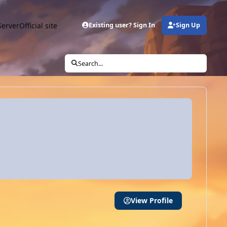
Server
Official site
Existing user? Sign In
Sign Up
Search...
View Profile