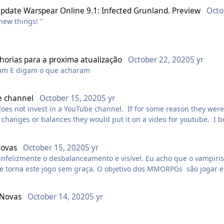
Update Warspear Online 9.1: Infected Grunland. Preview
Octo
new things! "
onagem seria algo como:
horias para a proxima atualização
October 22, 2020
5 yr
kay.)
ejam E digam o que acharam
olhidos. Eles escolheram abdicar de tudo para se dedicarem tota
ão quase destruiu elfos e humanos. Perdendo seus santuários e su
 channel
October 15, 2020
5 yr
orpos e suas crenças em Harad. Monges são hábeis na arte do co
l events unique, appreciate the effort of the team of AIGRIND de
oes not invest in a YouTube channel. If for some reason they were n
dade, eles aprimoram seus corpos para lutarem com seus punhos
 changes or balances they would put it on a video for youtube. I b
ame. Sorry but I can't understand why Aigrind nevertheless makes
e 5 pautas no total em 3 especificações do personagem. Ataque, D
Novas
October 15, 2020
5 yr
Suporte: 2
infelizmente o desbalanceamento e visível. Eu acho que o vampiri
e torna este jogo sem graça. O objetivo dos MMORPGs são jogar e
po. Cada vez mais players usam vampirismo e cada vez menos exis
sso.
 Novas
October 14, 2020
5 yr
s 2 mas podiam colocar esses pergaminhos só ou em eventos ou f
r