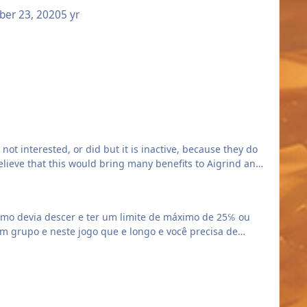
ber 23, 2020
5 yr
lmente a Harad. Seus dias eram dedicados como orações e
as vidas simples os monges dedicaram o resto dos seus
mbate desarmado. Não confiando em armas afiadas ou
velopers and immerse yourself in the new theme
ot interested, or did but it is inactive, because they do
 e se tornarem uma arma de destruição em massa.
elieve that this would bring many benefits to Aigrind and
 several updates over time and are active! So my doubt
efesa e Suporte.
smo devia descer e ter um limite de máximo de 25℅ ou
m grupo e neste jogo que e longo e você precisa de
tirá pedidos de ajuda para fazer algo bem como certas
azendo qualquer coisa especial.