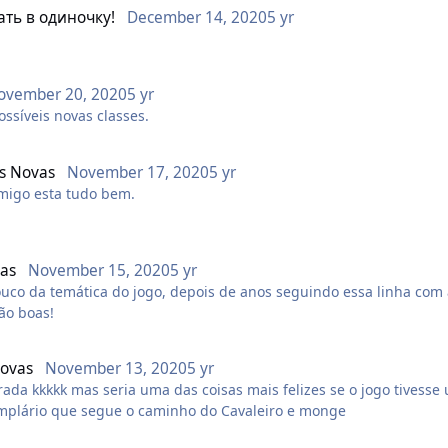
ать в одиночку!
December 14, 2020
5 yr
ovember 20, 2020
5 yr
ossíveis novas classes.
es Novas
November 17, 2020
5 yr
omigo esta tudo bem.
, jogadores e administração vejam que existe pessoas que querem
 mecânicas para o jogo.
vas
November 15, 2020
5 yr
r opiniões construtivas e ou sugestões para este tópico e assim e
pouco da temática do jogo, depois de anos seguindo essa linha c
são boas!
trabalhei muito para isto.
Novas
November 13, 2020
5 yr
ue melhor elas se encaixariam.
rada kkkkk mas seria uma das coisas mais felizes se o jogo tivesse
as novas armas.
templário que segue o caminho do Cavaleiro e monge
s) e espadas magicas .