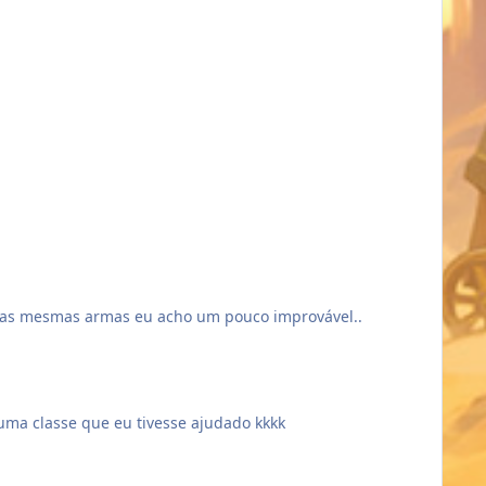
 melhorar o jogo e assim todos podem tirar proveito
ste conteúdo ficar mais enriquecido e ser ainda mais util
om as mesmas armas eu acho um pouco improvável..
 uma classe que eu tivesse ajudado kkkk