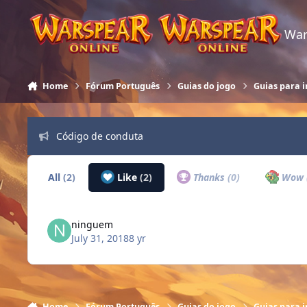
Skip to content
War
Home
Fórum Português
Guias do jogo
Guias para i
Código de conduta
All
(2)
Like
(2)
Thanks
(0)
Wow
ninguem
July 31, 2018
8 yr
Home
Fórum Português
Guias do jogo
Guias para i