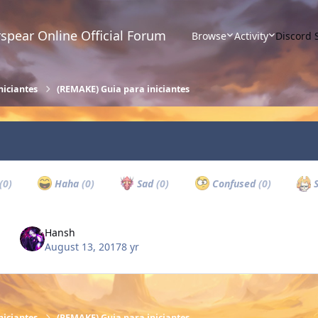
spear Online Official Forum
Browse
Activity
Discord 
niciantes
(REMAKE) Guia para iniciantes
(0)
Haha
(0)
Sad
(0)
Confused
(0)
S
Hansh
August 13, 2017
8 yr
niciantes
(REMAKE) Guia para iniciantes