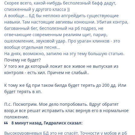
Скорее всего, какой-нибудь бесполезный бафф дадут,
спизженный у другого класса ))
А вообще... БД бы неплохо апгрейдить существующие
навыки. Там настоящие авгиевы конюшни. Убитая контра,
багованный бег, бесполезный на рб подрез, не
отвечающие современным реалиям щит, парир,
ошеломление, звуковой удар. Про ураган клинков - это
вообще отдельная песня...
На днях, возможно, запилю на эту тему большую статью.
Почему не будет?
У того же дк который ложит все живое не выпуская из
контроля - есть хил. Причем не слабый..
К тому же бд при таком билда будет терять до 200 дд. Или
будет терять в хп.
П.с. Посмотрим. Мое дело попробовать. Вдруг обратят
взор,и все решат исправить клас вернув его в нормальное
положение.
8 минут назад, Гидралиск сказал:
Высокоуровневых БД это не спасёт. Точности у мобов и рб