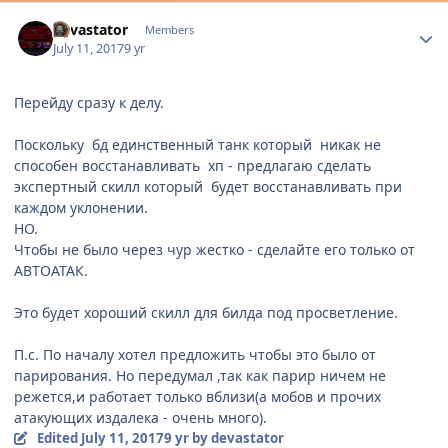
Author stats
devastator
Members
July 11, 2017
9 yr
Перейду сразу к делу.
Поскольку бд единственный танк который никак не
способен восстанавливать хп - предлагаю сделать
экспертный скилл который будет восстанавливать при
каждом уклонении.
НО.
Чтобы не было через чур жестко - сделайте его только от
АВТОАТАК.
Это будет хороший скилл для билда под просветление.
П.с. По началу хотел предложить чтобы это было от
парирования. Но передумал ,так как парир ничем не
режется,и работает только вблизи(а мобов и прочих
атакующих издалека - очень много).
Edited
July 11, 2017
9 yr
by devastator