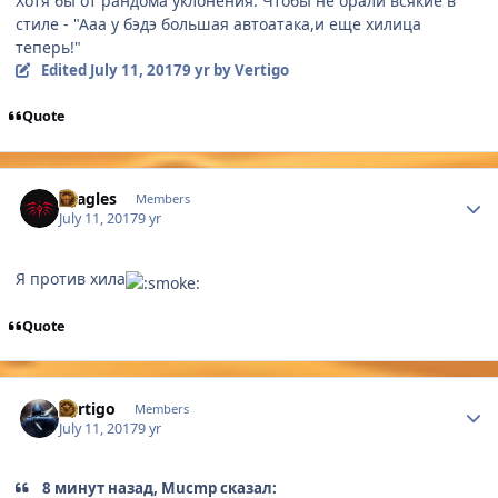
Хотя бы от рандома уклонения. Чтобы не орали всякие в
стиле - "Ааа у бэдэ большая автоатака,и еще хилица
теперь!"
Edited
July 11, 2017
9 yr
by Vertigo
Quote
Author stats
Dragles
Members
July 11, 2017
9 yr
Я против хила
Quote
Author stats
Vertigo
Members
July 11, 2017
9 yr
8 минут назад, Mucmp сказал: