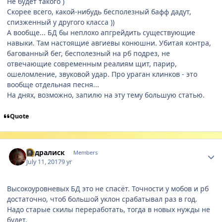
Не будет такого )
Скорее всего, какой-нибудь бесполезный бафф дадут,
спизженный у другого класса ))
А вообще... БД бы неплохо апгрейдить существующие
навыки. Там настоящие авгиевы конюшни. Убитая контра,
багованный бег, бесполезный на рб подрез, не
отвечающие современным реалиям щит, парир,
ошеломление, звуковой удар. Про ураган клинков - это
вообще отдельная песня...
На днях, возможно, запилю на эту тему большую статью.
Quote
Author stats
Гидралиск
Members
July 11, 2017
9 yr
Высокоуровневых БД это не спасёт. Точности у мобов и рб
достаточно, чтоб большой уклон срабатывал раз в год.
Надо старые скилы переработать, тогда в новых нужды не
будет.