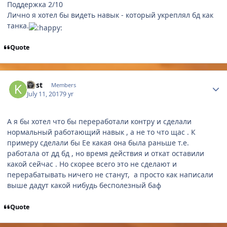
Поддержка 2/10
Лично я хотел бы видеть навык - который укреплял бд как
танка.
Quote
Author stats
kost
Members
July 11, 2017
9 yr
А я бы хотел что бы переработали контру и сделали
нормальный работающий навык , а не то что щас . К
примеру сделали бы Ее какая она была раньше т.е.
работала от дд бд , но время действия и откат оставили
какой сейчас . Но скорее всего это не сделают и
перерабатывать ничего не станут, а просто как написали
выше дадут какой нибудь бесполезный баф
Quote