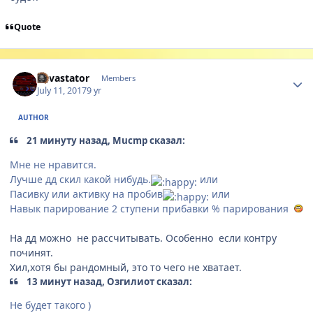
Quote
Author stats
devastator
Members
July 11, 2017
9 yr
AUTHOR
21 минуту назад, Mucmp сказал:
Мне не нравится.
Лучше дд скил какой нибудь.
или
Пасивку или активку на пробив
или
Навык парирование 2 ступени прибавки % парирования
На дд можно не рассчитывать. Особенно если контру
починят.
Хил,хотя бы рандомный, это то чего не хватает.
13 минут назад, Озгилиот сказал:
Не будет такого )