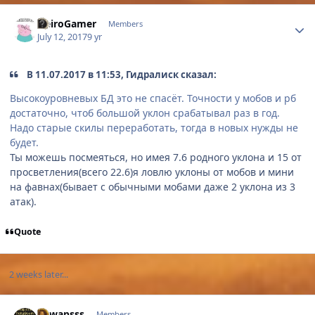
Author stats
NeiroGamer
Members
July 12, 2017
9 yr
В 11.07.2017 в 11:53, Гидралиск сказал:
Высокоуровневых БД это не спасёт. Точности у мобов и рб
достаточно, чтоб большой уклон срабатывал раз в год.
Надо старые скилы переработать, тогда в новых нужды не
будет.
Ты можешь посмеяться, но имея 7.6 родного уклона и 15 от
просветления(всего 22.6)я ловлю уклоны от мобов и мини
на фавнах(бывает с обычными мобами даже 2 уклона из 3
атак).
Quote
2 weeks later...
Author stats
Shwapsss
Members