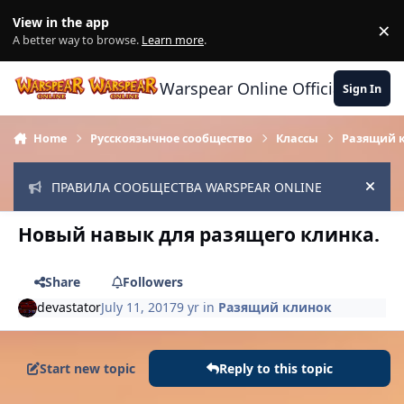
Skip to content
View in the app
×
Di
A better way to browse.
Learn more
.
Warspear Online Official Forum
Sign In
Home
Русскоязычное сообщество
Классы
Разящий 
ПРАВИЛА СООБЩЕСТВА WARSPEAR ONLINE
Hide
Новый навык для разящего клинка.
Share
Followers
devastator
July 11, 2017
9 yr
in
Разящий клинок
Start new topic
Reply to this topic