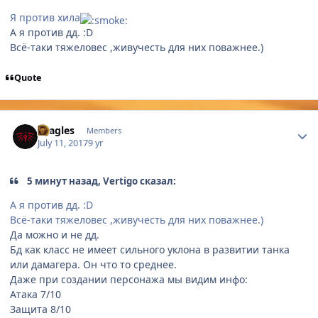
Я против хила
А я против дд. :D
Всё-таки тяжеловес ,живучесть для них поважнее.)
Quote
Author stats
Dragles
Members
July 11, 2017
9 yr
5 минут назад, Vertigo сказал:
А я против дд. :D
Всё-таки тяжеловес ,живучесть для них поважнее.)
Да можно и не дд.
Бд как класс не имеет сильного уклона в развитии танка
или дамагера. Он что то среднее.
Даже при создании персонажа мы видим инфо:
Атака 7/10
Защита 8/10