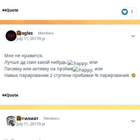
Quote
1
Author stats
Dragles
Members
July 11, 2017
9 yr
Мне не нравится.
Лучше дд скил какой нибудь.
или
Пасивку или активку на пробив
или
Навык парирование 2 ступени прибавки % парирования
Quote
Author stats
Осгилиат
Members
July 11, 2017
9 yr