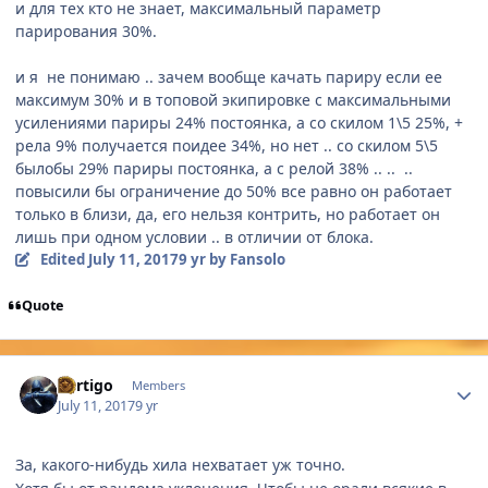
и для тех кто не знает, максимальный параметр
парирования 30%.
и я не понимаю .. зачем вообще качать париру если ее
максимум 30% и в топовой экипировке с максимальными
усилениями париры 24% постоянка, а со скилом 1\5 25%, +
рела 9% получается поидее 34%, но нет .. со скилом 5\5
былобы 29% париры постоянка, а с релой 38% .. .. ..
повысили бы ограничение до 50% все равно он работает
только в близи, да, его нельзя контрить, но работает он
лишь при одном условии .. в отличии от блока.
Edited
July 11, 2017
9 yr
by Fansolo
Quote
Author stats
Vertigo
Members
July 11, 2017
9 yr
За, какого-нибудь хила нехватает уж точно.