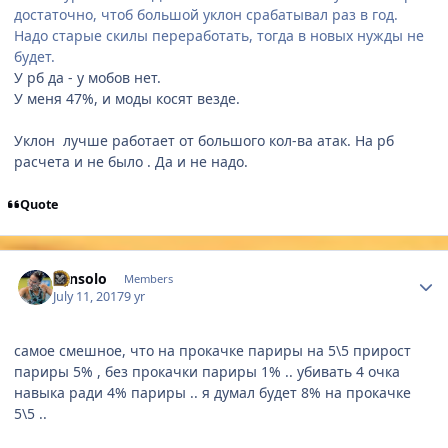
достаточно, чтоб большой уклон срабатывал раз в год.
Надо старые скилы переработать, тогда в новых нужды не
будет.
У рб да - у мобов нет.
У меня 47%, и моды косят везде.
Уклон лучше работает от большого кол-ва атак. На рб
расчета и не было . Да и не надо.
Quote
Author stats
Fansolo
Members
July 11, 2017
9 yr
самое смешное, что на прокачке париры на 5\5 прирост
париры 5% , без прокачки париры 1% .. убивать 4 очка
навыка ради 4% париры .. я думал будет 8% на прокачке
5\5 ..