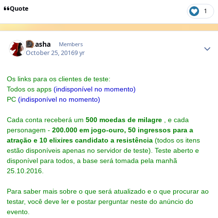
Quote
1
Author stats
Akasha
Members
October 25, 2016
9 yr
Os links para os clientes de teste:
Todos os apps
(indisponível no momento)
PC
(indisponível no momento)
Cada conta receberá um
500 moedas de milagre
, e cada
personagem -
200.000 em jogo-ouro, 50 ingressos para a
atração e 10 elixires candidato a resistência
(todos os itens
estão disponíveis apenas no servidor de teste).
Teste aberto e
disponível para todos, a base será tomada pela manhã
25.10.2016.
Para saber mais sobre o que será atualizado e o que procurar ao
testar, você deve ler e postar perguntar neste do anúncio do
evento.