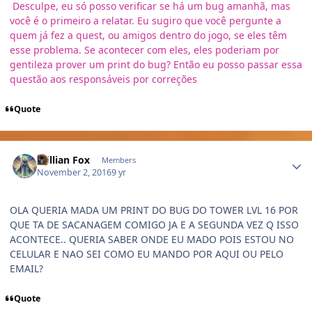
Desculpe, eu só posso verificar se há um bug amanhã, mas
você é o primeiro a relatar. Eu sugiro que você pergunte a
quem já fez a quest, ou amigos dentro do jogo, se eles têm
esse problema. Se acontecer com eles, eles poderiam por
gentileza prover um print do bug? Então eu posso passar essa
questão aos responsáveis por correções
Quote
Author stats
Willian Fox
Members
November 2, 2016
9 yr
OLA QUERIA MADA UM PRINT DO BUG DO TOWER LVL 16 POR
QUE TA DE SACANAGEM COMIGO JA E A SEGUNDA VEZ Q ISSO
ACONTECE.. QUERIA SABER ONDE EU MADO POIS ESTOU NO
CELULAR E NAO SEI COMO EU MANDO POR AQUI OU PELO
EMAIL?
Quote