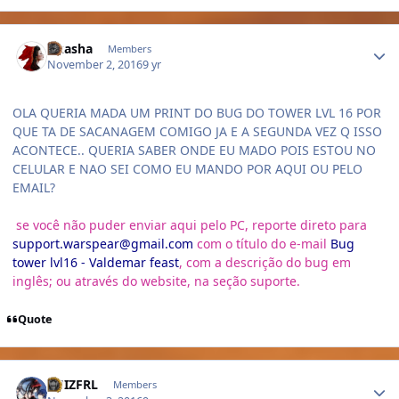
Author stats
Akasha
Members
November 2, 2016
9 yr
OLA QUERIA MADA UM PRINT DO BUG DO TOWER LVL 16 POR
QUE TA DE SACANAGEM COMIGO JA E A SEGUNDA VEZ Q ISSO
ACONTECE.. QUERIA SABER ONDE EU MADO POIS ESTOU NO
CELULAR E NAO SEI COMO EU MANDO POR AQUI OU PELO
EMAIL?
se você não puder enviar aqui pelo PC, reporte direto para
support.warspear@gmail.com
com o título do e-mail
Bug
tower lvl16 - Valdemar feast
, com a descrição do bug em
inglês; ou através do website, na seção suporte.
Quote
Author stats
LUIZFRL
Members