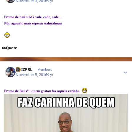
November 3, 2016
9 yr
Promo de baú's GG cade, cade, cade....
Não aguento mais esperar uahuahuau
Quote
Author stats
LUIZFRL
Members
November 5, 2016
9 yr
Promo de Baús!!! quem gostou faz aquela carinha