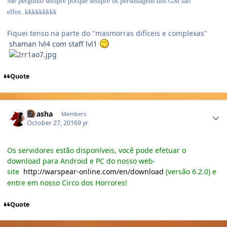
Me pergunto sempre porque sempre os personagens dos GM são
elfos..kkkkkkkkk
Fiquei tenso na parte do "masmorras difíceis e complexas"
shaman lvl4 com staff lvl1
Quote
Author stats
Akasha
Members
October 27, 2016
9 yr
Os servidores estão disponíveis, você pode efetuar o
download para Android e PC do nosso web-
site
http://warspear-online.com/en/download
(versão 6.2.0) e
entre em nosso Circo dos Horrores!
Quote