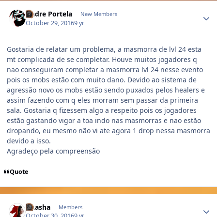
Author stats
Andre Portela
New Members
October 29, 2016
9 yr
Gostaria de relatar um problema, a masmorra de lvl 24 esta
mt complicada de se completar. Houve muitos jogadores q
nao conseguiram completar a masmorra lvl 24 nesse evento
pois os mobs estão com muito dano. Devido ao sistema de
agressão novo os mobs estão sendo puxados pelos healers e
assim fazendo com q eles morram sem passar da primeira
sala. Gostaria q fizessem algo a respeito pois os jogadores
estão gastando vigor a toa indo nas masmorras e nao estão
dropando, eu mesmo não vi ate agora 1 drop nessa masmorra
devido a isso.
Agradeço pela compreensão
Quote
Author stats
Akasha
Members
October 30, 2016
9 yr