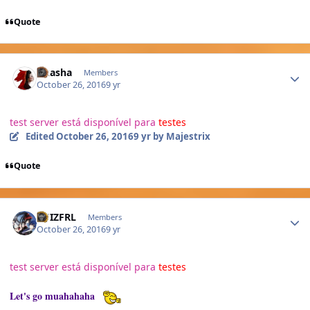
Quote
Author stats
Akasha
Members
October 26, 2016
9 yr
test server está disponível
para
testes
Edited
October 26, 2016
9 yr
by Majestrix
Quote
Author stats
LUIZFRL
Members
October 26, 2016
9 yr
test server está disponível
para
testes
Let's go muahahaha