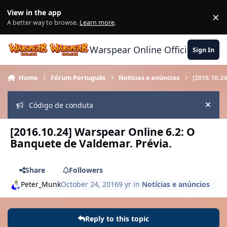
Skip to content
View in the app
×
Di
A better way to browse.
Learn more
.
Warspear Online Official Forum
Sign In
Home
Fórum Português
Notícias e anúncios
[2016.10.2
Código de conduta
Hide
[2016.10.24] Warspear Online 6.2: O
Banquete de Valdemar. Prévia.
Share
Followers
Peter_Munk
October 24, 2016
9 yr
in
Notícias e anúncios
Reply to this topic