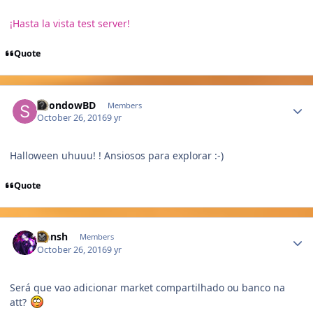
¡Hasta la vista test server!
Quote
Author stats
ShondowBD
Members
October 26, 2016
9 yr
Halloween uhuuu! ! Ansiosos para explorar :-)
Quote
Author stats
Hansh
Members
October 26, 2016
9 yr
Será que vao adicionar market compartilhado ou banco na
att?