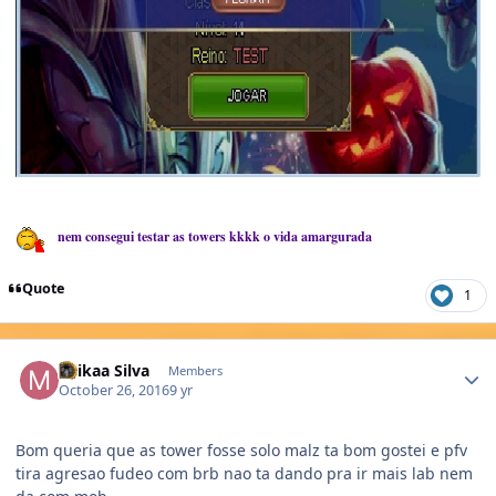
nem consegui testar as towers kkkk o vida amargurada
Quote
1
Author stats
Miikaa Silva
Members
October 26, 2016
9 yr
Bom queria que as tower fosse solo malz ta bom gostei e pfv
tira agresao fudeo com brb nao ta dando pra ir mais lab nem