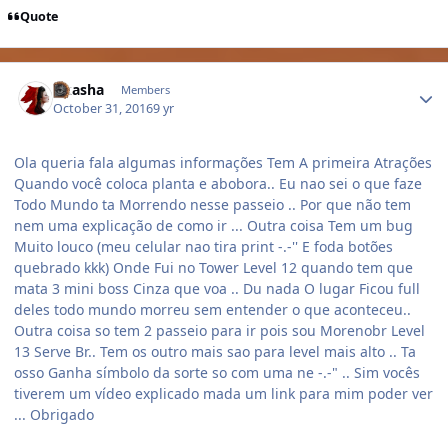
Quote
Author stats
Akasha
Members
October 31, 2016
9 yr
Ola queria fala algumas informações Tem A primeira Atrações
Quando você coloca planta e abobora.. Eu nao sei o que faze
Todo Mundo ta Morrendo nesse passeio .. Por que não tem
nem uma explicação de como ir ... Outra coisa Tem um bug
Muito louco (meu celular nao tira print -.-'' E foda botões
quebrado kkk) Onde Fui no Tower Level 12 quando tem que
mata 3 mini boss Cinza que voa .. Du nada O lugar Ficou full
deles todo mundo morreu sem entender o que aconteceu..
Outra coisa so tem 2 passeio para ir pois sou Morenobr Level
13 Serve Br.. Tem os outro mais sao para level mais alto .. Ta
osso Ganha símbolo da sorte so com uma ne -.-" .. Sim vocês
tiverem um vídeo explicado mada um link para mim poder ver
... Obrigado