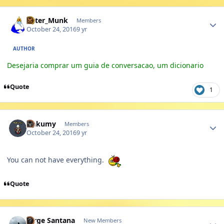
Author stats
Peter_Munk
Members
October 24, 2016
9 yr
AUTHOR
Desejaria comprar um guia de conversacao, um dicionario
Quote
1
Author stats
Nakumy
Members
October 24, 2016
9 yr
You can not have everything.
Quote
Author stats
Jorge Santana
New Members