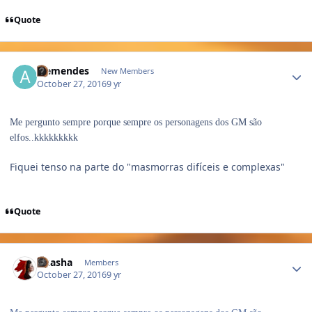
Quote
Author stats
alemendes
New Members
October 27, 2016
9 yr
Me pergunto sempre porque sempre os personagens dos GM são
elfos..kkkkkkkkk
Fiquei tenso na parte do "masmorras difíceis e complexas"
Quote
Author stats
Akasha
Members
October 27, 2016
9 yr