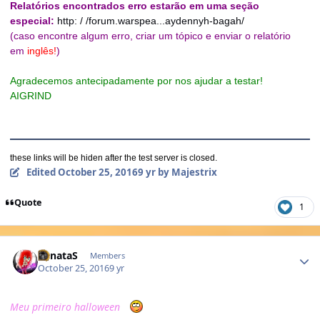
Relatórios encontrados erro estarão em uma seção
especial:
http: / /forum.warspea...aydennyh-bagah/
(caso encontre algum erro, criar um tópico e enviar o relatório
em
inglês!
)
Agradecemos antecipadamente por nos ajudar a testar!
AIGRIND
these links will be hiden after the test server is closed.
Edited
October 25, 2016
9 yr
by Majestrix
Quote
1
Author stats
RenataS
Members
October 25, 2016
9 yr
Meu primeiro halloween