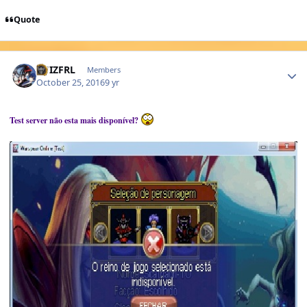
Quote
Author stats
LUIZFRL
Members
October 25, 2016
9 yr
Test server não esta mais disponível?