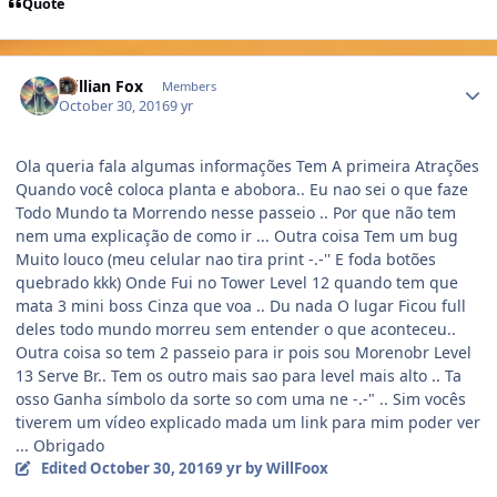
Quote
Author stats
Willian Fox
Members
October 30, 2016
9 yr
Ola queria fala algumas informações Tem A primeira Atrações
Quando você coloca planta e abobora.. Eu nao sei o que faze
Todo Mundo ta Morrendo nesse passeio .. Por que não tem
nem uma explicação de como ir ... Outra coisa Tem um bug
Muito louco (meu celular nao tira print -.-'' E foda botões
quebrado kkk) Onde Fui no Tower Level 12 quando tem que
mata 3 mini boss Cinza que voa .. Du nada O lugar Ficou full
deles todo mundo morreu sem entender o que aconteceu..
Outra coisa so tem 2 passeio para ir pois sou Morenobr Level
13 Serve Br.. Tem os outro mais sao para level mais alto .. Ta
osso Ganha símbolo da sorte so com uma ne -.-" .. Sim vocês
tiverem um vídeo explicado mada um link para mim poder ver
... Obrigado
Edited
October 30, 2016
9 yr
by WillFoox