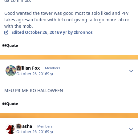
da com mob.
Good wanted the tower was good most ta solo liked and PFV
takes agresao fudeo with brb not giving ta to go more lab or
with the mob.
Edited
October 26, 2016
9 yr
by zkronnos
Quote
Author stats
Willian Fox
Members
October 26, 2016
9 yr
MEU PRIMEIRO HALLOWEEN
Quote
Author stats
Akasha
Members
October 26, 2016
9 yr