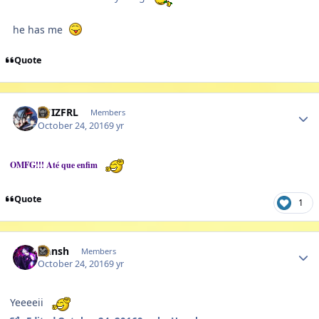
he has me
Quote
Author stats
LUIZFRL
Members
October 24, 2016
9 yr
OMFG!!! Até que enfim
Quote
1
Author stats
Hansh
Members
October 24, 2016
9 yr
Yeeeeii