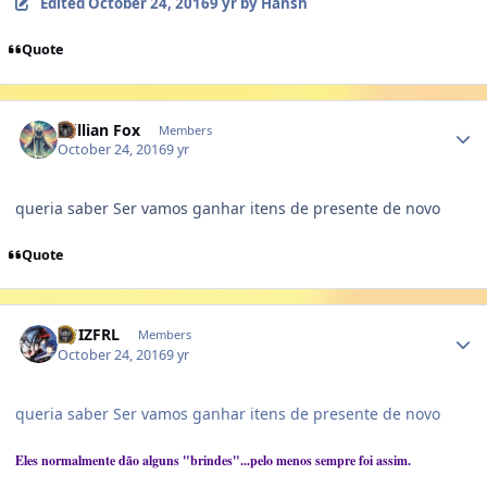
Edited
October 24, 2016
9 yr
by Hansh
Quote
Author stats
Willian Fox
Members
October 24, 2016
9 yr
queria saber Ser vamos ganhar itens de presente de novo
Quote
Author stats
LUIZFRL
Members
October 24, 2016
9 yr
queria saber Ser vamos ganhar itens de presente de novo
Eles normalmente dão alguns "brindes"...pelo menos sempre foi assim.