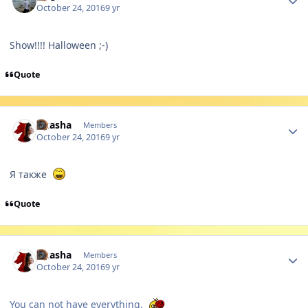
October 24, 2016
9 yr
Show!!!! Halloween ;-)
Quote
Author stats
Akasha
Members
October 24, 2016
9 yr
Я также
Quote
Author stats
Akasha
Members
October 24, 2016
9 yr
You can not have everything.