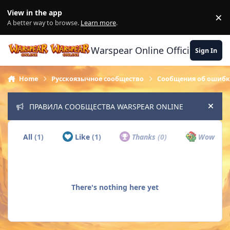
Skip to content
View in the app
×
Di
A better way to browse.
Learn more
.
Warspear Online Official Forum
Sign In
Home
Русскоязычное сообщество
Сообщения об ошибк
ПРАВИЛА СООБЩЕСТВА WARSPEAR ONLINE
Hide
All
(1)
Like
(1)
Thanks
(0)
Wow
(0)
There's nothing here yet