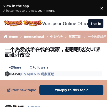
Skip to content
View in the app
×
Di
A better way to browse.
Learn more
.
Warspear Online Official Forum
Sign In
Home
International
中文论坛
玩家互助
一个热爱战矛
一个热爱战矛在线的玩家，想聊聊这次UI界
面设计改变
Share
Followers
HAAVK
July 6
Jul 6
in
玩家互助
Start new topic
Reply to this topic
Author stats
HAAVK
Members