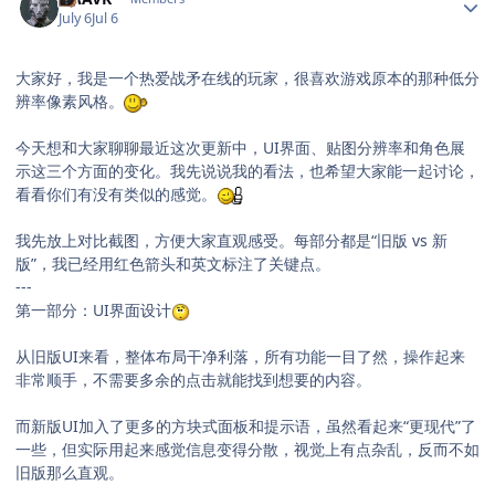
July 6
Jul 6
大家好，我是一个热爱战矛在线的玩家，很喜欢游戏原本的那种低分
辨率像素风格。
今天想和大家聊聊最近这次更新中，UI界面、贴图分辨率和角色展
示这三个方面的变化。我先说说我的看法，也希望大家能一起讨论，
看看你们有没有类似的感觉。
我先放上对比截图，方便大家直观感受。每部分都是“旧版 vs 新
版”，我已经用红色箭头和英文标注了关键点。
---
第一部分：UI界面设计
从旧版UI来看，整体布局干净利落，所有功能一目了然，操作起来
非常顺手，不需要多余的点击就能找到想要的内容。
而新版UI加入了更多的方块式面板和提示语，虽然看起来“更现代”了
一些，但实际用起来感觉信息变得分散，视觉上有点杂乱，反而不如
旧版那么直观。