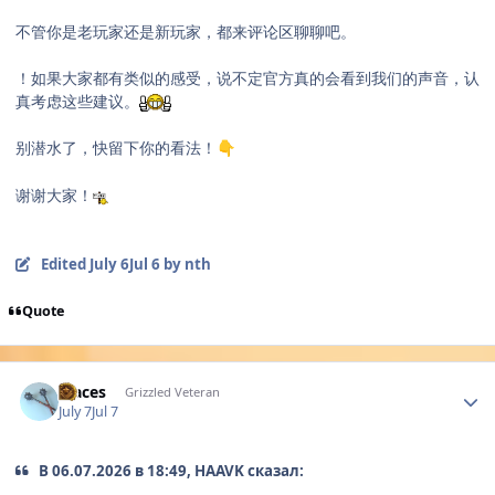
不管你是老玩家还是新玩家，都来评论区聊聊吧。
！如果大家都有类似的感受，说不定官方真的会看到我们的声音，认
真考虑这些建议。
别潜水了，快留下你的看法！
👇
谢谢大家！
Edited
July 6
Jul 6
by nth
Quote
Author stats
Maces
Grizzled Veteran
July 7
Jul 7
В 06.07.2026 в 18:49, HAAVK сказал: