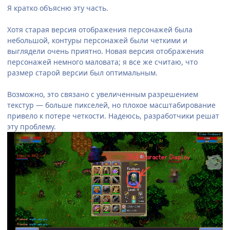
Я кратко объясню эту часть.
Хотя старая версия отображения персонажей была
небольшой, контуры персонажей были четкими и
выглядели очень приятно. Новая версия отображения
персонажей немного маловата; я все же считаю, что
размер старой версии был оптимальным.
Возможно, это связано с увеличенным разрешением
текстур — больше пикселей, но плохое масштабирование
привело к потере четкости. Надеюсь, разработчики решат
эту проблему.