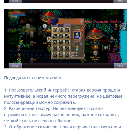
---
Подводя итог своим мыслям:
1. Пользовательский интерфейс: старая версия проще и
интуитивнее, а новая немного перегружена, но цветовые
полосы фракций можно сохранить.
2. Разрешение текстур: Не рекомендуется слепо
стремиться к высокому разрешению; важнее сохранять
четкий стиль пиксельных блоков.
3. Отображение символов: Новая версия стала меньше и