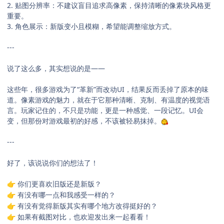
2. 贴图分辨率：不建议盲目追求高像素，保持清晰的像素块风格更
重要。
3. 角色展示：新版变小且模糊，希望能调整缩放方式。
---
说了这么多，其实想说的是——
这些年，很多游戏为了“革新”而改动UI，结果反而丢掉了原本的味
道。像素游戏的魅力，就在于它那种清晰、克制、有温度的视觉语
言。玩家记住的，不只是功能，更是一种感觉、一段记忆。UI会
变，但那份对游戏最初的好感，不该被轻易抹掉。
---
好了，该说说你们的想法了！
你们更喜欢旧版还是新版？
👉
有没有哪一点和我感受一样的？
👉
有没有觉得新版其实有哪个地方改得挺好的？
👉
如果有截图对比，也欢迎发出来一起看看！
👉