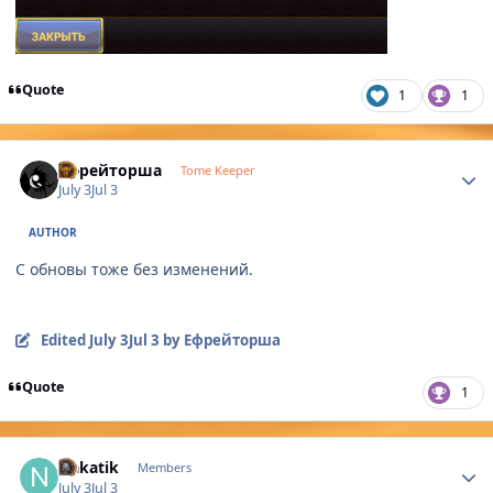
Quote
1
1
Author stats
Ефрейторша
Tome Keeper
July 3
Jul 3
AUTHOR
С обновы тоже без изменений.
Edited
July 3
Jul 3
by Ефрейторша
Quote
1
Author stats
Nakatik
Members
July 3
Jul 3