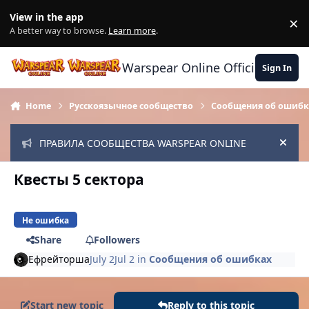
Skip to content
View in the app
×
Di
A better way to browse.
Learn more
.
Warspear Online Official Forum
Sign In
Home
Русскоязычное сообщество
Сообщения об ошибк
ПРАВИЛА СООБЩЕСТВА WARSPEAR ONLINE
Hide
Квесты 5 сектора
Не ошибка
Share
Followers
Ефрейторша
July 2
Jul 2
in
Сообщения об ошибках
Start new topic
Reply to this topic