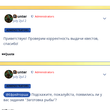
Author stats
Gaunter
Administrators
July 2
Jul 2
ADMINISTRATORS
Приветствую! Проверим корректность выдачи квестов,
спасибо!
Quote
Author stats
Gaunter
Administrators
July 2
Jul 2
ADMINISTRATORS
Подскажите, пожалуйста, появились ли у
@Ефрейторша
вас задания "Заготовка рыбы"?