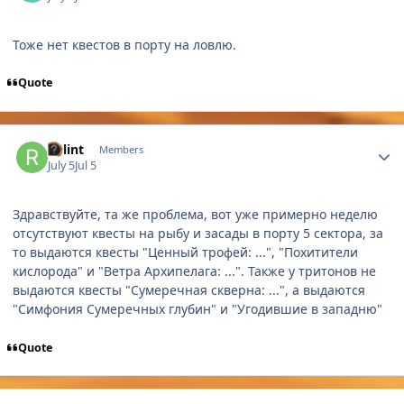
Тоже нет квестов в порту на ловлю.
Quote
Author stats
Relint
Members
July 5
Jul 5
Здравствуйте, та же проблема, вот уже примерно неделю
отсутствуют квесты на рыбу и засады в порту 5 сектора, за
то выдаются квесты "Ценный трофей: ...", "Похитители
кислорода" и "Ветра Архипелага: ...". Также у тритонов не
выдаются квесты "Сумеречная скверна: ...", а выдаются
"Симфония Сумеречных глубин" и "Угодившие в западню"
Quote
Author stats