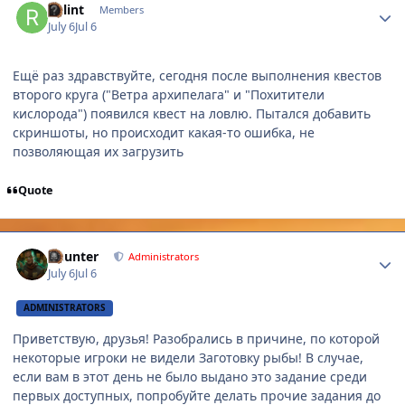
Relint
Members
July 6
Jul 6
Ещё раз здравствуйте, сегодня после выполнения квестов
второго круга ("Ветра архипелага" и "Похитители
кислорода") появился квест на ловлю. Пытался добавить
скриншоты, но происходит какая-то ошибка, не
позволяющая их загрузить
Quote
Author stats
Gaunter
Administrators
July 6
Jul 6
ADMINISTRATORS
Приветствую, друзья! Разобрались в причине, по которой
некоторые игроки не видели Заготовку рыбы! В случае,
если вам в этот день не было выдано это задание среди
первых доступных, попробуйте делать прочие задания до