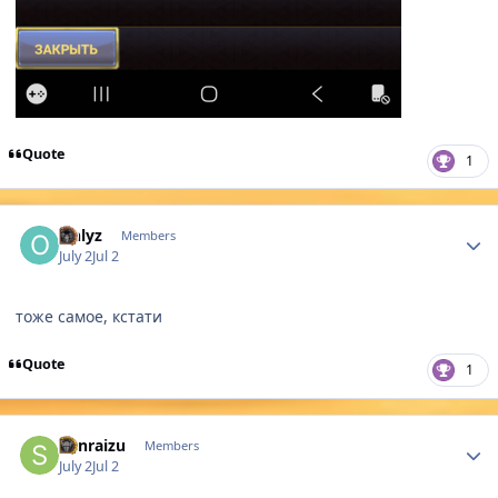
Quote
1
Author stats
Onlyz
Members
July 2
Jul 2
тоже самое, кстати
Quote
1
Author stats
Sunraizu
Members
July 2
Jul 2