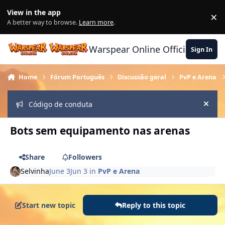
Skip to content
View in the app
×
Di
A better way to browse.
Learn more
.
Warspear Online Official Forum
Sign In
Home
Fórum Português
Discussão geral
PvP e Arena
Código de conduta
Hide
Bots sem equipamento nas arenas
Share
Followers
Selvinha
June 3
Jun 3
in
PvP e Arena
Start new topic
Reply to this topic