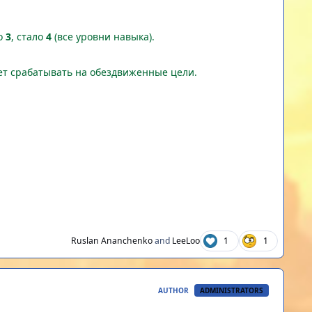
ло
3
, стало
4
(все уровни навыка).
дет срабатывать на обездвиженные цели.
Ruslan Ananchenko
and
LeeLoo
1
1
AUTHOR
ADMINISTRATORS