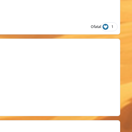
Ofatal
1