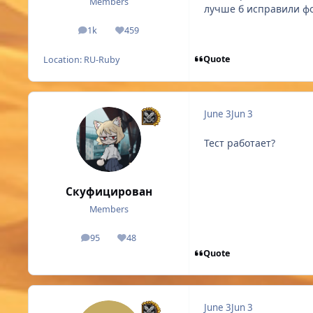
Members
лучше б исправили фо
1k
459
posts
Reputation
Quote
Location:
RU-Ruby
June 3
Jun 3
Тест работает?
Скуфицирован
Members
95
48
posts
Reputation
Quote
June 3
Jun 3