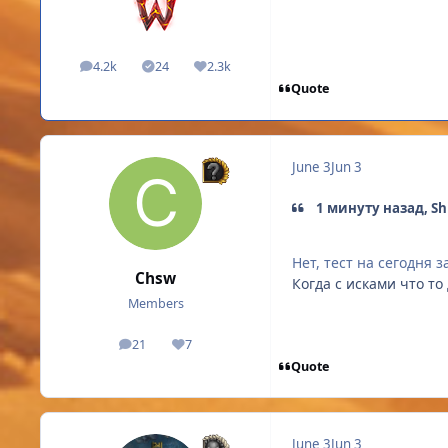
4.2k
24
2.3k
posts
Solutions
Reputation
Quote
June 3
Jun 3
1 минуту назад, Sh
Нет, тест на сегодня
Chsw
Когда с исками что т
Members
21
7
posts
Reputation
Quote
June 3
Jun 3