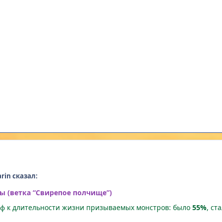
rin сказал:
 (ветка “Свирепое полчище”)
ф к длительности жизни призываемых монстров: было
55%
, ст