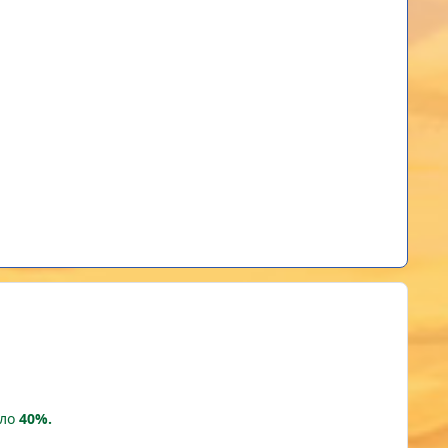
ало
40%.