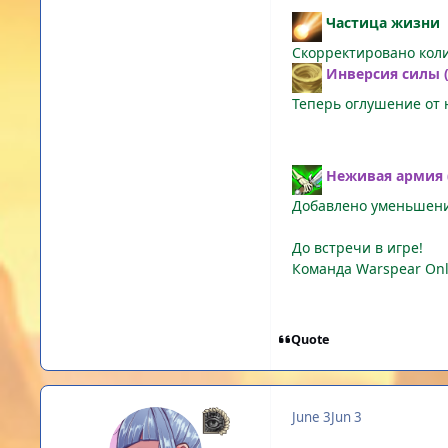
Частица жизни
Скорректировано кол
Инверсия силы (
Теперь оглушение от 
Неживая армия (
Добавлено уменьшени
До встречи в игре!
Команда Warspear Onl
Quote
June 3
Jun 3