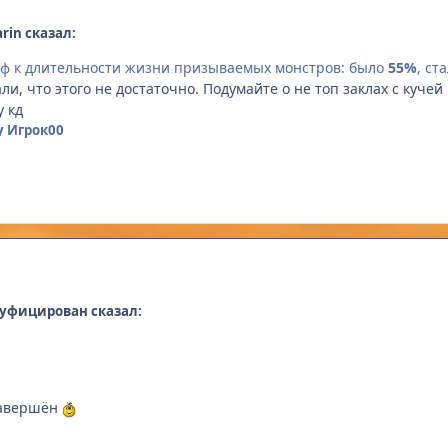
rin сказал:
ф к длительности жизни призываемых монстров: было
55%
, ст
али, что этого не достаточно. Подумайте о не топ заклах с кучей
у кд
y Игрок00
куфицирован сказал:
 завершён