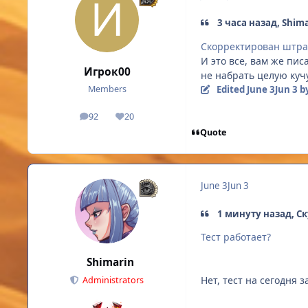
3 часа назад, Shima
Скорректирован штра
И это все, вам же пис
Игрок00
не набрать целую куч
Edited
June 3
Jun 3
b
Members
92
20
posts
Reputation
Quote
June 3
Jun 3
1 минуту назад, С
Тест работает?
Shimarin
Нет, тест на сегодня
Administrators