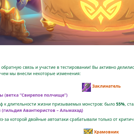
 обратную связь и участие в тестировании! Вы активно делил
с чем мы внесли некоторые изменения:
Заклинатель
 (ветка “Свирепое полчище”)
ф к длительности жизни призываемых монстров: было
55%
, ст
 (гильдия Авантюристов – Альмахад)
з-за которой двойные автоатаки срабатывали только от критич
Храмовник