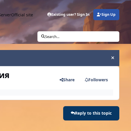
Server
Official site
Existing user? Sign In
Sign Up
Search...
Hide an
ния
Share
Followers
Reply to this topic