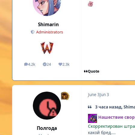
Shimarin
Administrators
4.2k
24
2.3k
posts
Solutions
Reputation
Quote
June 3
Jun 3
3 часа назад, Shima
Нашествие своры
Скорректирован штра
Полгода
какой бред....