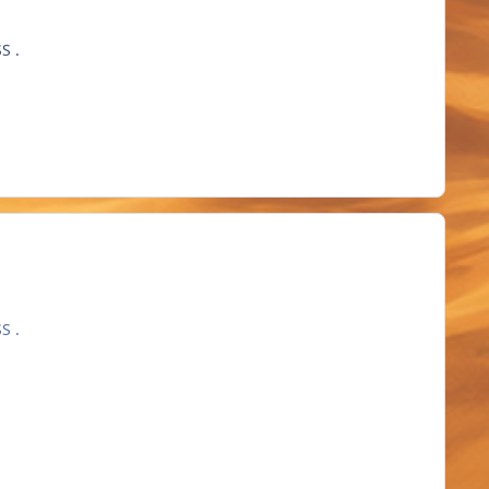
S .
S .