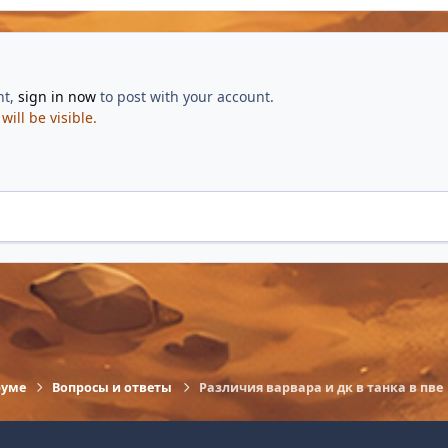
nt,
sign in now
to post with your account.
ill be visible.
руме
Вопросы и ответы
Различия варвара и дк в танка в пве