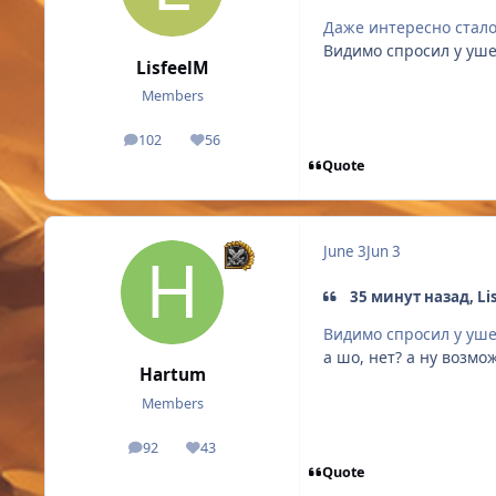
Даже интересно стало 
Видимо спросил у ушей
LisfeelM
Members
102
56
posts
Reputation
Quote
June 3
Jun 3
35 минут назад, Li
Видимо спросил у ушей
а шо, нет? а ну возмо
Hartum
Members
92
43
posts
Reputation
Quote