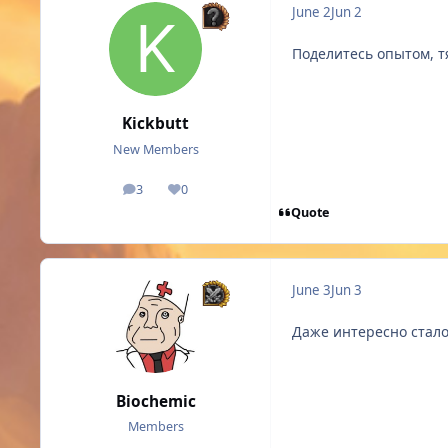
June 2
Jun 2
Поделитесь опытом, тя
Kickbutt
New Members
3
0
posts
Reputation
Quote
June 3
Jun 3
Даже интересно стало 
Biochemic
Members