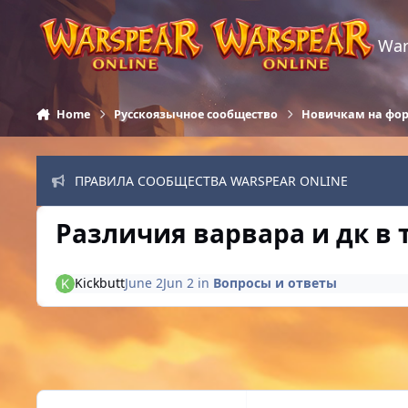
Skip to content
War
Home
Русскоязычное сообщество
Новичкам на фо
ПРАВИЛА СООБЩЕСТВА WARSPEAR ONLINE
Различия варвара и дк в 
Kickbutt
June 2
Jun 2
in
Вопросы и ответы