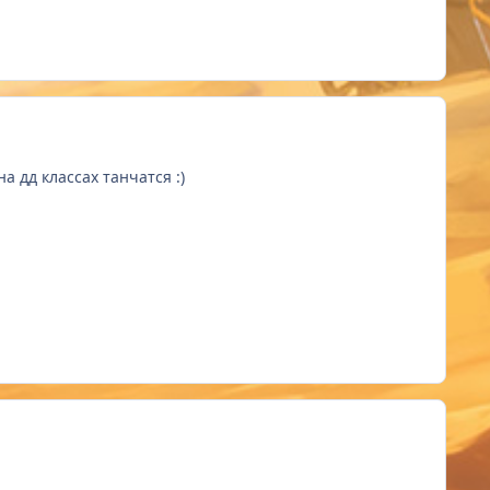
на дд классах танчатся
:)