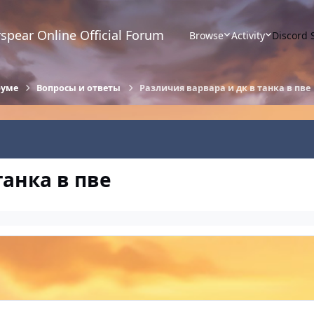
spear Online Official Forum
Browse
Activity
Discord 
руме
Вопросы и ответы
Различия варвара и дк в танка в пве
танка в пве