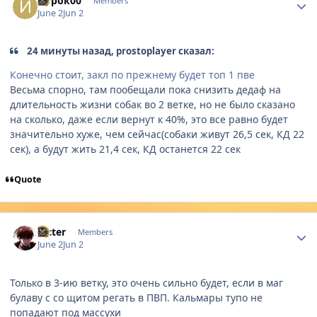
Игрок00
Members
June 2
Jun 2
24 минуты назад, prostoplayer сказал:
Конечно стоит, закл по прежнему будет топ 1 пве
Весьма спорно, там пообещали пока снизить дедаф на
длительность жизни собак во 2 ветке, но не было сказано
на сколько, даже если вернут к 40%, это все равно будет
значительно хуже, чем сейчас(собаки живут 26,5 сек, КД 22
сек), а будут жить 21,4 сек, КД останется 22 сек
Quote
Author stats
Ricter
Members
June 2
Jun 2
Только в 3-ию ветку, это очень сильно будет, если в маг
булаву с со щитом регать в ПВП. Кальмары тупо не
попадают под массухи