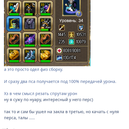
а это просто одел физ сборку.
И сразу два пса получается под 100% передачей урона.
Хз в чем смысл резать спрутам урон
ну я сужу по нуару, интересный у него перс)
так то и сам бы ушел на закла в третью, но качать с нуля
перса, талы .....