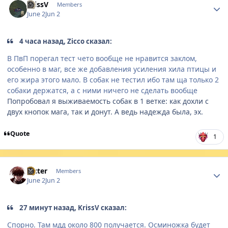
KrissV
Members
June 2
Jun 2
4 часа назад, Zicco сказал:
В ПвП порегал тест чето вообще не нравится заклом,
особенно в маг, все же добавления усиления хила птицы и
его жира этого мало. В собак не тестил ибо там ща только 2
собаки держатся, а с ними ничего не сделать вообще
Попробовал я выживаемость собак в 1 ветке: как дохли с
двух кнопок мага, так и донут. А ведь надежда была, эх.
Quote
1
Author stats
Ricter
Members
June 2
Jun 2
27 минут назад, KrissV сказал:
Спорно. Там мдд около 800 получается. Осминожка будет