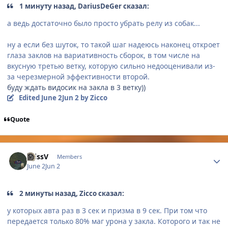
1 минуту назад, DariusDeGer сказал:
а ведь достаточно было просто убрать релу из собак...
ну а если без шуток, то такой шаг надеюсь наконец откроет
глаза заклов на вариативность сборок, в том числе на
вкусную третью ветку, которую сильно недооценивали из-
за черезмерной эффективности второй.
буду ждать видосик на закла в 3 ветку))
Edited
June 2
Jun 2
by Zicco
Quote
Author stats
KrissV
Members
June 2
Jun 2
2 минуты назад, Zicco сказал:
у которых авта раз в 3 сек и призма в 9 сек. При том что
передается только 80% маг урона у закла. Которого и так не