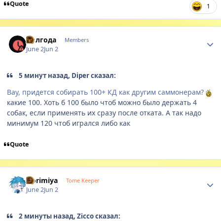
Quote
1
Author stats
Полгода
Members
June 2
Jun 2
5 минут назад, Diper сказал:
Вау, придется собирать 100+ КД как другим саммонерам?
какие 100. Хоть б 100 было чтоб можно было держать 4
собак, если применять их сразу после отката. А так надо
минимум 120 чтоб игрался либо как
Quote
Author stats
Horimiya
Tome Keeper
June 2
Jun 2
2 минуты назад, Zicco сказал: