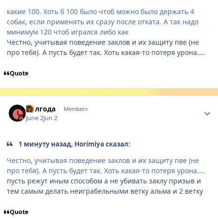
какие 100. Хоть б 100 было чтоб можно было держать 4
собак, если применять их сразу после отката. А так надо
минимум 120 чтоб игрался либо как
Честно, учитывая поведение заклов и их защиту пве (не
про тебя). А пусть будет так. Хоть какая-то потеря урона....
Quote
Author stats
Полгода
Members
June 2
Jun 2
1 минуту назад, Horimiya сказал:
Честно, учитывая поведение заклов и их защиту пве (не
про тебя). А пусть будет так. Хоть какая-то потеря урона....
пусть режут иным способом а не убивать заклу призыв и
тем самым делать неиграбельными ветку альма и 2 ветку
Quote