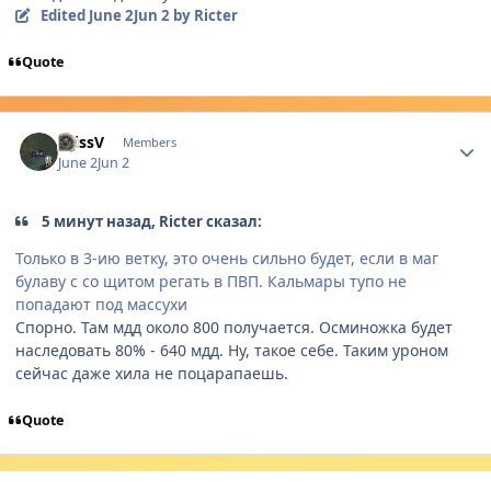
Edited
June 2
Jun 2
by Ricter
Quote
Author stats
KrissV
Members
June 2
Jun 2
5 минут назад, Ricter сказал:
Только в 3-ию ветку, это очень сильно будет, если в маг
булаву с со щитом регать в ПВП. Кальмары тупо не
попадают под массухи
Спорно. Там мдд около 800 получается. Осминожка будет
наследовать 80% - 640 мдд. Ну, такое себе. Таким уроном
сейчас даже хила не поцарапаешь.
Quote
Author stats