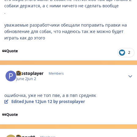
собаки держатся, а с ними ничего не сделать вообще
.
уважаемые разработчики обещали поправить правки на
обновление для собак, что надеюсь так же можно будет
играть как до этого
Quote
2
Author stats
prostoplayer
Members
June 2
Jun 2
ошибочка, уже не топ пве, а в пвп средняк
Edited
June 12
Jun 12
by prostoplayer
Quote
Author stats