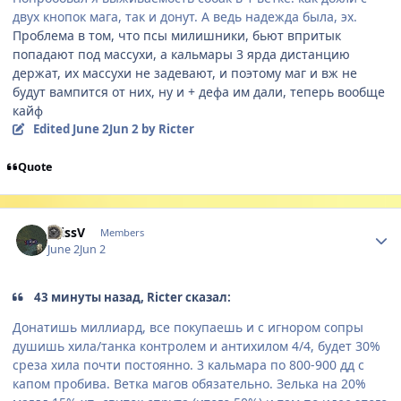
двух кнопок мага, так и донут. А ведь надежда была, эх.
Проблема в том, что псы милишники, бьют впритык
попадают под массухи, а кальмары 3 ярда дистанцию
держат, их массухи не задевают, и поэтому маг и вж не
будут вампится от них, ну и + дефа им дали, теперь вообще
кайф
Edited
June 2
Jun 2
by Ricter
Quote
Author stats
KrissV
Members
June 2
Jun 2
43 минуты назад, Ricter сказал:
Донатишь миллиард, все покупаешь и с игнором сопры
душишь хила/танка контролем и антихилом 4/4, будет 30%
среза хила почти постоянно. 3 кальмара по 800-900 дд с
капом пробива. Ветка магов обязательно. Зелька на 20%