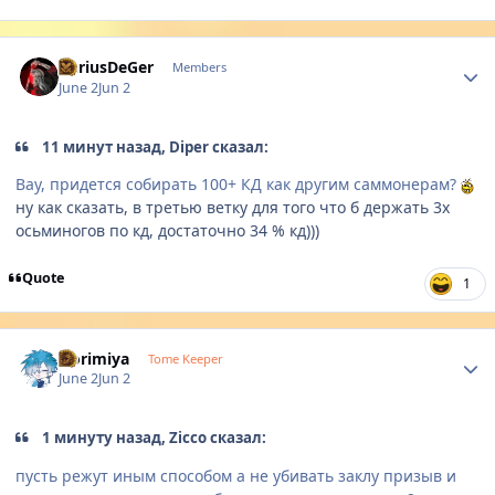
Author stats
DariusDeGer
Members
June 2
Jun 2
11 минут назад, Diper сказал:
Вау, придется собирать 100+ КД как другим саммонерам?
ну как сказать, в третью ветку для того что б держать 3х
осьминогов по кд, достаточно 34 % кд)))
Quote
1
Author stats
Horimiya
Tome Keeper
June 2
Jun 2
1 минуту назад, Zicco сказал:
пусть режут иным способом а не убивать заклу призыв и