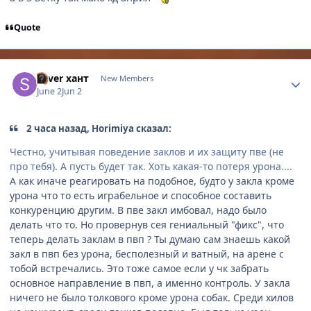
Quote
Author stats
Sliver хант
New Members
June 2
Jun 2
2 часа назад, Horimiya сказал:
Честно, учитывая поведение заклов и их защиту пве (не
про тебя). А пусть будет так. Хоть какая-то потеря урона....
А как иначе реагировать на подобное, будто у закла кроме
урона что то есть играбельное и способное составить
конкуренцию другим. В пве закл имбовал, надо было
делать что то. Но провернув сея гениальный "фикс", что
теперь делать заклам в пвп ? Ты думаю сам знаешь какой
закл в пвп без урона, бесполезный и ватный, на арене с
тобой встречались. Это тоже самое если у чк забрать
основное направление в пвп, а именно контроль. У закла
ничего не было толкового кроме урона собак. Среди хилов