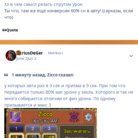
Хз в чем смысл резать спрутам урон
Ты что, там же ещё конверсия 60% сн в авту! (сарказм, если
что)
Quote
Author stats
DariusDeGer
Members
June 2
Jun 2
1 минуту назад, Zicco сказал:
у которых авта раз в 3 сек и призма в 9 сек. При том что
передается только 80% маг урона у закла. Которого и так не
много собирается отличии от физ урона. По одному
призывается и макс 3