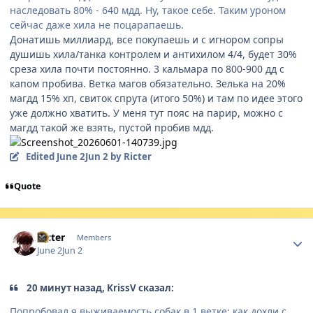
наследовать 80% - 640 мдд. Ну, такое себе. Таким уроном
сейчас даже хила не поцарапаешь.
Донатишь миллиард, все покупаешь и с игнором сопры
душишь хила/танка контролем и антихилом 4/4, будет 30%
среза хила почти постоянно. 3 кальмара по 800-900 дд с
капом пробива. Ветка магов обязательно. Зелька на 20%
магдд 15% хп, свиток спрута (итого 50%) и там по идее этого
уже должно хватить. У меня тут пояс на парир, можно с
магдд такой же взять, пустой пробив мдд.
Edited
June 2
Jun 2
by Ricter
Quote
Author stats
Ricter
Members
June 2
Jun 2
20 минут назад, KrissV сказал:
Попробовал я выживаемость собак в 1 ветке: как дохли с