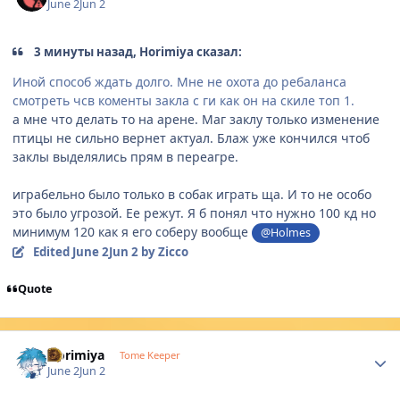
June 2
Jun 2
3 минуты назад, Horimiya сказал:
Иной способ ждать долго. Мне не охота до ребаланса
смотреть чсв коменты закла с ги как он на скиле топ 1.
а мне что делать то на арене. Маг заклу только изменение
птицы не сильно вернет актуал. Блаж уже кончился чтоб
заклы выделялись прям в переагре.
играбельно было только в собак играть ща. И то не особо
это было угрозой. Ее режут. Я б понял что нужно 100 кд но
минимум 120 как я его соберу вообще
@Holmes
Edited
June 2
Jun 2
by Zicco
Quote
Author stats
Horimiya
Tome Keeper
June 2
Jun 2