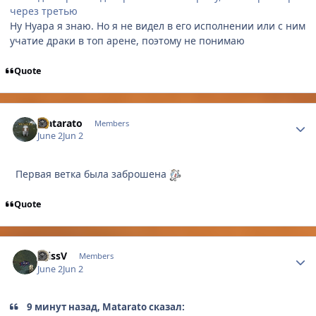
через третью
Ну Нуара я знаю. Но я не видел в его исполнении или с ним
учатие драки в топ арене, поэтому не понимаю
Quote
Author stats
Matarato
Members
June 2
Jun 2
Первая ветка была заброшена
Quote
Author stats
KrissV
Members
June 2
Jun 2
9 минут назад, Matarato сказал: