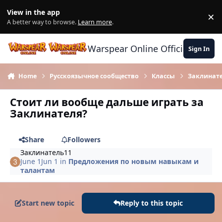
Skip to content
View in the app
×
Di
A better way to browse.
Learn more
.
Warspear Online Official Forum
Sign In
Home
Русскоязычное сообщество
Классы
Заклинат
Стоит ли вообще дальше играть за
Заклинателя?
Share
Followers
Заклинатель11
June 1
Jun 1
in
Предложения по новым навыкам и
талантам
Start new topic
Reply to this topic