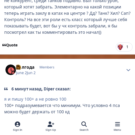
не конкурент, среди танков подавно. Был только урон,
который хотят забрать. Элементарно на какой позиции
теперь играть заклу в катах на центре ? Дд? Танк? Хил? Сап?
Контроль? На все эти роли есть класс который лучше себя
показывать будет, вот бы у чк контроль забрали, я бы
посмотрел как ты комментировать это начал))
Quote
1
Author stats
Полгода
Members
June 2
Jun 2
6 минут назад, Diper сказал:
я и пишу 100+ а не ровно 100
100+ подразумевается что минимум. Что условно 4 пса
можно будет держать от 100 кд
Quote
Sign In
Sign Up
Search
Menu