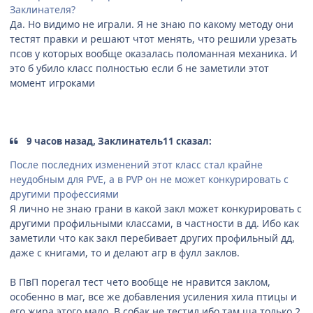
Заклинателя?
Да. Но видимо не играли. Я не знаю по какому методу они
тестят правки и решают чтот менять, что решили урезать
псов у которых вообще оказалась поломанная механика. И
это б убило класс полностью если б не заметили этот
момент игроками
9 часов назад, Заклинатель11 сказал:
После последних изменений этот класс стал крайне
неудобным для PVE, а в PVP он не может конкурировать с
другими профессиями
Я лично не знаю грани в какой закл может конкурировать с
другими профильными классами, в частности в дд. Ибо как
заметили что как закл перебивает других профильный дд,
даже с книгами, то и делают агр в фулл заклов.
В ПвП порегал тест чето вообще не нравится заклом,
особенно в маг, все же добавления усиления хила птицы и
его жира этого мало. В собак не тестил ибо там ща только 2