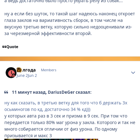
а ведь достаточно было просто убрать релу из собак...
ну а если без шуток, то такой шаг надеюсь наконец откроет
глаза заклов на вариативность сборок, в том числе на
вкусную третью ветку, которую сильно недооценивали из-
за черезмерной эффективности второй.
Quote
Author stats
Полгода
Members
June 2
Jun 2
11 минут назад, DariusDeGer сказал:
ну как сказать, в третью ветку для того что б держать 3х
осьминогов по кд, достаточно 34 % кд)))
у которых авта раз в 3 сек и призма в 9 сек. При том что
передается только 80% маг урона у закла. Которого и так не
много собирается отличии от физ урона. По одному
призывается и макс 3