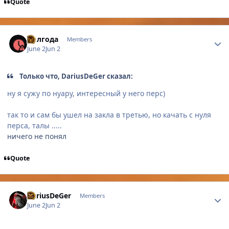
Quote
Author stats
Полгода
Members
June 2
Jun 2
Только что, DariusDeGer сказал:
ну я сужу по нуару, интересный у него перс)
так то и сам бы ушел на закла в третью, но качать с нуля
перса, талы .....
ничего не понял
Quote
Author stats
DariusDeGer
Members
June 2
Jun 2