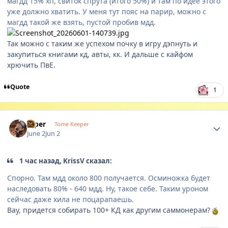
магдд 15% хп, свиток спрута (итого 50%) и там по идее этого
уже должно хватить. У меня тут пояс на парир, можно с
магдд такой же взять, пустой пробив мдд.
Так можно с таким же успехом почку в игру дэпнуть и
закупиться книгами кд, авты, кк. И дальше с кайфом
хрючить ПвЕ.
Quote
1
Author stats
Diper
Tome Keeper
June 2
Jun 2
1 час назад, KrissV сказал:
Спорно. Там мдд около 800 получается. Осминожка будет
наследовать 80% - 640 мдд. Ну, такое себе. Таким уроном
сейчас даже хила не поцарапаешь.
Вау, придется собирать 100+ КД как другим саммонерам?