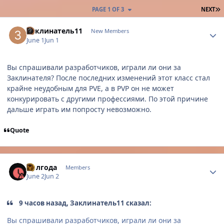
L
PAGE 1 OF 3
NEXT
Author stats
Заклинатель11
New Members
June 1
Jun 1
Вы спрашивали разработчиков, играли ли они за
Заклинателя? После последних изменений этот класс стал
крайне неудобным для PVE, а в PVP он не может
конкурировать с другими профессиями. По этой причине
дальше играть им попросту невозможно.
Quote
Author stats
Полгода
Members
June 2
Jun 2
9 часов назад, Заклинатель11 сказал:
Вы спрашивали разработчиков, играли ли они за