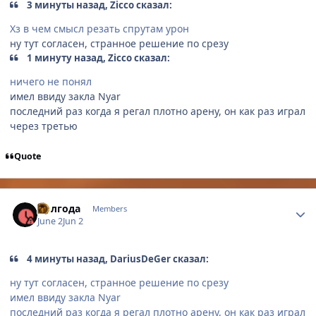
3 минуты назад, Zicco сказал:
Хз в чем смысл резать спрутам урон
ну тут согласен, странное решение по срезу
1 минуту назад, Zicco сказал:
ничего не понял
имел ввиду закла Nyar
последний раз когда я регал плотно арену, он как раз играл
через третью
Quote
Author stats
Полгода
Members
June 2
Jun 2
4 минуты назад, DariusDeGer сказал:
ну тут согласен, странное решение по срезу
имел ввиду закла Nyar
последний раз когда я регал плотно арену, он как раз играл