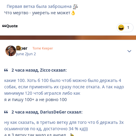
Первая ветка была заброшена
Что мертво - умереть не может
👌
Quote
1
Author stats
Diper
Tome Keeper
June 2
Jun 2
2 часа назад, Zicco сказал:
какие 100. Хоть б 100 было чтоб можно было держать 4
собак, если применять их сразу после отката. А так надо
минимум 120 чтоб игрался либо как
я и пишу 100+ а не ровно 100
2 часа назад, DariusDeGer сказал:
ну как сказать, в третью ветку для того что б держать 3х
осьминогов по кд, достаточно 34 % кд)))
а в 3 ветку так мало кд анрил