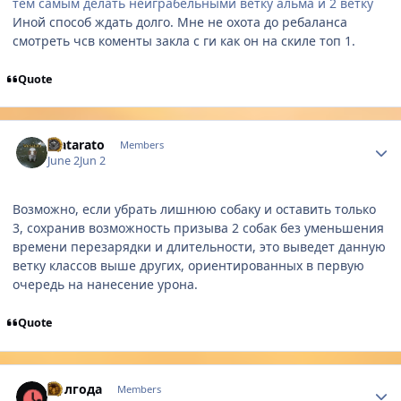
тем самым делать неиграбельными ветку альма и 2 ветку
Иной способ ждать долго. Мне не охота до ребаланса
смотреть чсв коменты закла с ги как он на скиле топ 1.
Quote
Author stats
Matarato
Members
June 2
Jun 2
Возможно, если убрать лишнюю собаку и оставить только
3, сохранив возможность призыва 2 собак без уменьшения
времени перезарядки и длительности, это выведет данную
ветку классов выше других, ориентированных в первую
очередь на нанесение урона.
Quote
Author stats
Полгода
Members