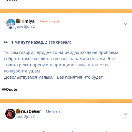
Author stats
Horimiya
Tome Keeper
June 2
Jun 2
1 минуту назад, Zicco сказал:
ты сам говорил вроде что на рейдах заклу не проблема
собрать такое колличество кд с напами и петами. Это
только режет арену и в принципе закла в качестве
конкурента ушам
Довольствуемся малым... Без понятия что будет.
Quote
Author stats
DariusDeGer
Members
June 2
Jun 2