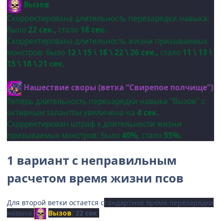
Вызов
Скорректирована длительность перезарядки навыка:
было
22 сек.,
стало
18 сек.
Скорректирована длительность жизни призываемых
монстров: было
12 \ 15 \ 18 \ 22 \ 26 сек.,
стало
11 \ 13 \
15 \ 18 \ 21 сек.
Нашествие своры (ветка “Свирепое полчище”)
Теперь длительность перезарядки навыка "Вызов" с
активным талантом увеличена на
4 сек.
Скорректирован штраф к длительности жизни
призываемых монстров: было
40%,
стало
55%.
1 вариант с неправильным
расчетом время жизни псов
Для второй ветки остается с
тандартное время перезарядки
навыка
Вызов
:
22 сек