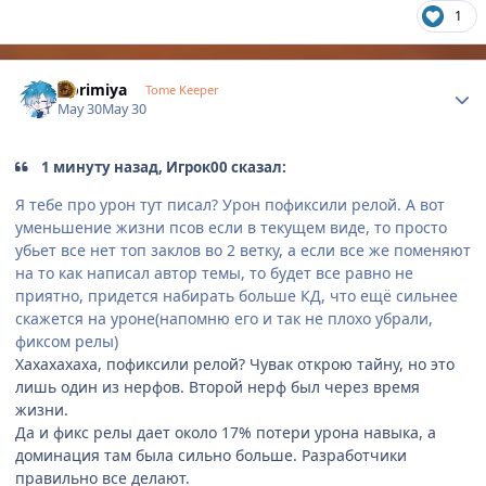
1
Author stats
Horimiya
Tome Keeper
May 30
May 30
1 минуту назад, Игрок00 сказал:
Я тебе про урон тут писал? Урон пофиксили релой. А вот
уменьшение жизни псов если в текущем виде, то просто
убьет все нет топ заклов во 2 ветку, а если все же поменяют
на то как написал автор темы, то будет все равно не
приятно, придется набирать больше КД, что ещё сильнее
скажется на уроне(напомню его и так не плохо убрали,
фиксом релы)
Хахахахаха, пофиксили релой? Чувак открою тайну, но это
лишь один из нерфов. Второй нерф был через время
жизни.
Да и фикс релы дает около 17% потери урона навыка, а
доминация там была сильно больше. Разработчики
правильно все делают.