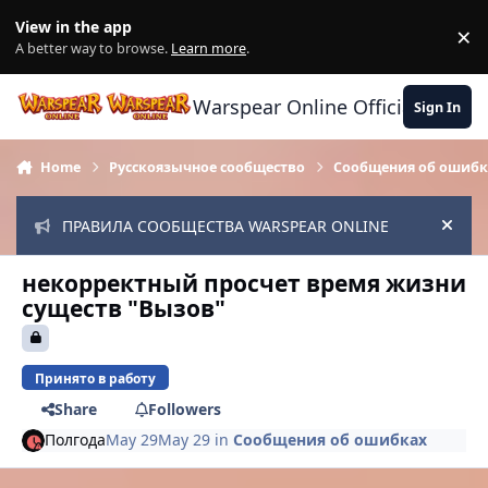
Skip to content
View in the app
×
Di
A better way to browse.
Learn more
.
Warspear Online Official Forum
Sign In
Home
Русскоязычное сообщество
Сообщения об ошибк
ПРАВИЛА СООБЩЕСТВА WARSPEAR ONLINE
Hide
некорректный просчет время жизни
существ "Вызов"
Принято в работу
Share
Followers
Полгода
May 29
May 29
in
Сообщения об ошибках