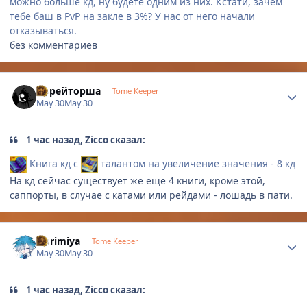
можно больше кд, ну будете одним из них. Кстати, зачем
тебе баш в PvP на закле в 3%? У нас от него начали
отказываться.
без комментариев
Author stats
Ефрейторша
Tome Keeper
May 30
May 30
1 час назад, Zicco сказал:
Книга кд с
талантом на увеличение значения - 8 кд
На кд сейчас существует же еще 4 книги, кроме этой,
саппорты, в случае с катами или рейдами - лошадь в пати.
Author stats
Horimiya
Tome Keeper
May 30
May 30
1 час назад, Zicco сказал: