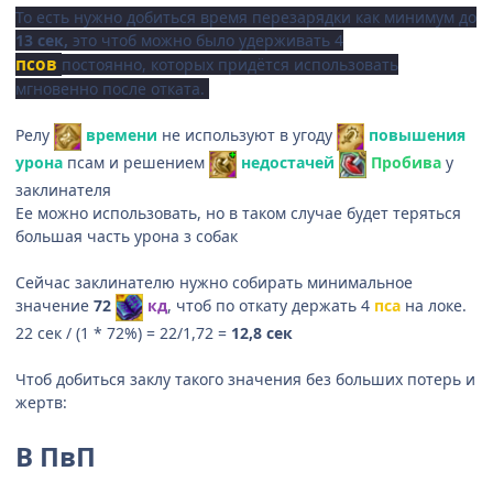
То есть нужно добиться время перезарядки как минимум до
13 сек,
это чтоб можно было удерживать 4
псов
постоянно, которых придётся использовать
мгновенно после отката.
Релу
времени
не используют в угоду
повышения
урона
псам и решением
недостачей
Пробива
у
заклинателя
Ее можно использовать, но в таком случае будет теряться
большая часть урона з собак
Сейчас заклинателю нужно собирать минимальное
значение
72
кд
, чтоб по откату держать 4
пса
на локе.
22 сек / (1 * 72%) = 22/1,72 =
12,8 сек
Чтоб добиться заклу такого значения без больших потерь и
жертв:
В ПвП