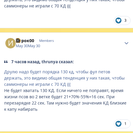
саммонеры не играли с 70 КД (((
3
Author stats
Игрок00
Members
May 30
May 30
7 часов назад, thrunya сказал:
Друлю надо будет порядка 130 кд, чтобы фул петов
держать, это видимо общая тенденция у них такая, чтобы
саммонеры не играли с 70 КД (((
Не будет хватать 130 КД. Если ничего не поправят, время
жизни псов во 2 ветке будет 21+70%-55%=16 сек. При
перезарядке 22 сек. Там нужно будет значения КД близкие
к капу набирать
1