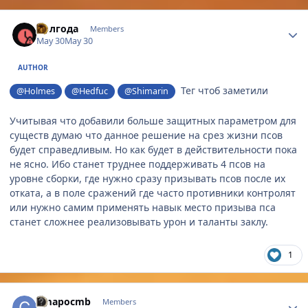
Author stats
Полгода
Members
May 30
May 30
AUTHOR
Тег чтоб заметили
@Holmes
@Hedfuc
@Shimarin
Учитывая что добавили больше защитных параметром для
существ думаю что данное решение на срез жизни псов
будет справедливым. Но как будет в действительности пока
не ясно. Ибо станет труднее поддерживать 4 псов на
уровне сборки, где нужно сразу призывать псов после их
отката, а в поле сражений где часто противники контролят
или нужно самим применять навык место призыва пса
станет сложнее реализовывать урон и таланты заклу.
1
Author stats
Cmapocmb
Members