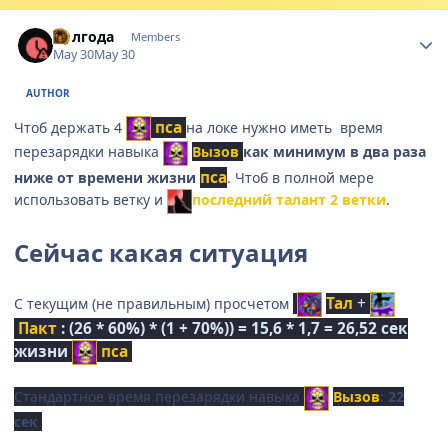
Author stats
Полгода
Members
May 30
May 30
AUTHOR
пса
Чтоб держать 4
на локе нужно иметь время
перезарядки навыка
Вызов
как минимум в два раза
пса
ниже от времени жизни
. Чтоб в полной мере
использовать ветку и
последний талант 2 ветки
.
Сейчас какая ситуация
Тал
+
С текущим (не правильным) просчетом
Пакт
: (26 * 60%) * (1 + 70%)) = 15,6 * 1,7 = 26,52 сек
жизни
пса
Стандартное время перезарядки навыка
Вызов
:
22
сек