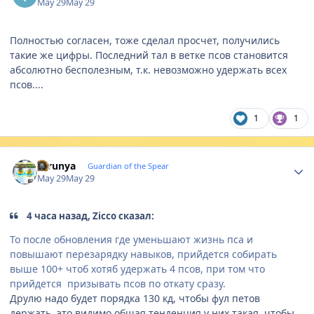
May 29
May 29
Полностью согласен, тоже сделал просчет, получились
такие же цифры. Последний тал в ветке псов становится
абсолютно бесполезным, т.к. невозможно удержать всех
псов....
1
1
Author stats
thrunya
Guardian of the Spear
May 29
May 29
4 часа назад, Zicco сказал:
То после обновления где уменьшают жизнь пса и
повышают перезарядку навыков, прийдется собирать
выше 100+ чтоб хотяб удержать 4 псов, при том что
прийдется призывать псов по откату сразу.
Друлю надо будет порядка 130 кд, чтобы фул петов
держать, это видимо общая тенденция у них такая, чтобы