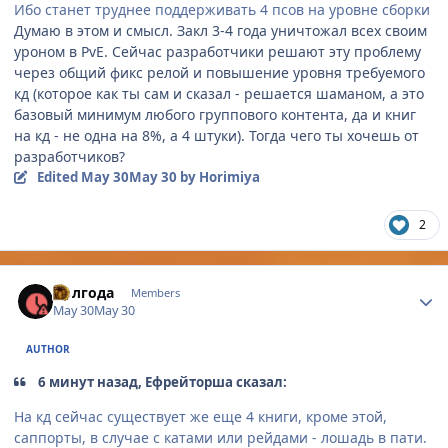
Ибо станет труднее поддерживать 4 псов на уровне сборки
Думаю в этом и смысл. Закл 3-4 года уничтожал всех своим
уроном в PvE. Сейчас разработчики решают эту проблему
через общий фикс релой и повышение уровня требуемого
кд (которое как ты сам и сказал - решается шаманом, а это
базовый минимум любого группового контента, да и книг
на кд - не одна на 8%, а 4 штуки). Тогда чего ты хочешь от
разработчиков?
Edited
May 30
May 30
by Horimiya
2
Author stats
Полгода
Members
May 30
May 30
AUTHOR
6 минут назад, Ефрейторша сказал:
На кд сейчас существует же еще 4 книги, кроме этой,
саппорты, в случае с катами или рейдами - лошадь в пати.