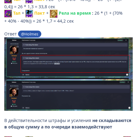
0,4)) = 26 * 1,3 = 33,8 сек
Тал
+
Пакт
+
Рела на время
:
26 * (1 + (
70%
+ 40% - 40%)) = 26 * 1,7 = 44,2 сек
Ответ
@Holmes
В действительности штрафы и усиления
не складываются
в общую сумму а по очереди взаемодействуют