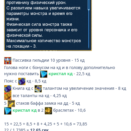
Пассивка гильдии 10 уровня - 15 кд
Голова ноги с бонусом на кд и в голову дополнительно
нужно поставить
кристал кд
- 22,5 кд
Пояс с
кд - 8,5 кд
Книга кд с
талантом на увеличение значения - 8 кд
все таланты на кд - 4,25 кд
5
стаков баффа замка на дд
- 5 кд
кристал кд
в 2
браслетах - 10,6
15 + 22,5 + 8,5 + 8 + 4,25 + 5 + 10,6 = 73,85
22 / 1,7385 =
12,65 сек