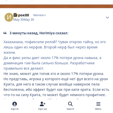
Author stats
Игрок00
Members
May 30
May 30
3 минуты назад, Horimiya сказал:
Хахахахаха, пофиксили релой? Чувак открою тайну, но это
лишь один из нерфов. Второй нерф был через время
жизни.
Да и фикс релы дает около 17% потери урона навыка, а
доминация там была сильно больше. Разработчики
правильно все делают.
Не знаю, может для топов это и около 17% потери урона.
Но представь, игрока у которого ещё нет фул всего на урон
Крита, для него в таком случае вообще наверное пела
бесполезна, ибо эффект будет как при капе крита. Если есть
что-то на силу Крита, то может будет немного профитнее.
Но потери явно больше 17%. А теперь добавляем сюда
повысившиеся требования к КД. И имеем ни урона ни
Sign In
Sign Up
Search
Menu
удобства(ибо закл и так был пианином, а тут ещё чаще