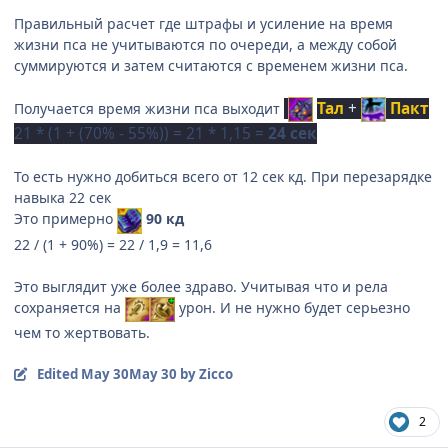
Правильный расчет где штрафы и усиление на время
жизни пса не учитываются по очереди, а между собой
суммируются и затем считаются с временем жизни пса.
Тал
+
Пакт
Получается время жизни пса выходит
21 * (1 + (70% - 55%)) = 21 * 1,15 =
24 сек
То есть нужно добиться всего от 12 сек кд. При перезарядке
навыка 22 сек
Это примерно
90 кд
22 / (1 + 90%) = 22 / 1,9 = 11,6
Это выглядит уже более здраво. Учитывая что и рела
сохраняется на
урон. И не нужно будет серьезно
чем то жертвовать.
Edited
May 30
May 30
by Zicco
2