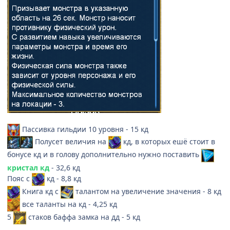
Пассивка гильдии 10 уровня - 15 кд
Полусет величия на
кд, в которых ешё стоит в
бонусе кд и в голову дополнительно нужно поставить
кристал кд
- 32,6 кд
Пояс с
кд - 8,8 кд
Книга кд с
талантом на увеличение значения - 8 кд
все таланты на кд - 4,25 кд
5
стаков баффа замка на дд
- 5 кд