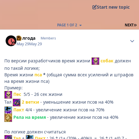
Start new topic
L
PAGE 1 OF 2
NEXT
Author stats
Полгода
Members
May 29
May 29
По версии разработчиков время жизни
собак
должен
по такой логике;
Время жизни
пса
*
(общая сумма всех усилений и штрафов
на время жизни пса)
Пример:
Пес
5/5 - 26 сек жизни
Тал
2 ветки
- уменьшение жизни псов на 40%
Пакт
4/4 - увеличение жизни псов на 70%
Рела на время
- увеличение жизни псов на 40%
По логике должен считаться
Тал
+
Пакт
:
26 * (1+ (70% - 40%)) = 26 * (1 +(0,7 -