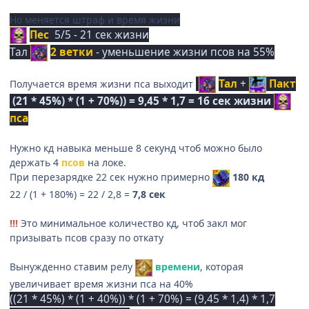
Но меняется штраф и время жизни
Пес
5/5 - 21 сек жизни
Тал
2 ветки
- уменьшение жизни псов на 55%
Тал
+
Пакт
Получается время жизни пса выходит
(21 * 45%) * (1 + 70%)) = 9,45 * 1,7 = 16 сек жизни
пса
Нужно кд навыка меньше 8 секунд чтоб можно было
держать 4
псов
на локе.
При перезарядке 22 сек нужно примерно
180 кд
22 / (1 + 180%) = 22 / 2,8 =
7,8 сек
!!!
Это минимальное количество кд, чтоб закл мог
призывать псов сразу по откату
Вынужденно ставим релу
времени
, которая
увеличивает время жизни пса на 40%
((21 * 45%) * (1 + 40%)) * (1 + 70%) = (9,45 * 1,4) * 1,7