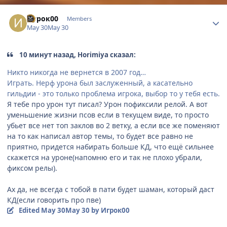
Author stats
Игрок00
Members
May 30
May 30
10 минут назад, Horimiya сказал:
Никто никогда не вернется в 2007 год…
Играть. Нерф урона был заслуженный, а касательно
гильдии - это только проблема игрока, выбор то у тебя есть.
Я тебе про урон тут писал? Урон пофиксили релой. А вот
уменьшение жизни псов если в текущем виде, то просто
убьет все нет топ заклов во 2 ветку, а если все же поменяют
на то как написал автор темы, то будет все равно не
приятно, придется набирать больше КД, что ещё сильнее
скажется на уроне(напомню его и так не плохо убрали,
фиксом релы).
Ах да, не всегда с тобой в пати будет шаман, который даст
КД(если говорить про пве)
Edited
May 30
May 30
by Игрок00