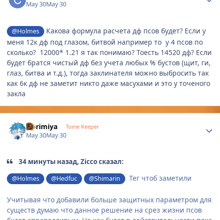
May 30
May 30
Какова формула расчета дф псов будет? Если у
@Holmes
меня 12к дф под глазом, битвой например то у 4 псов по
сколько? 12000* 1.21 я так понимаю? Тоесть 14520 дф? Если
будет братся чистый дф без учета любых % бустов (щит, ги,
глаз, битва и т.д.), тогда заклинателя можно выбросить так
как 6к дф не заметит никто даже масухами и это у точеного
закла
Author stats
Horimiya
Tome Keeper
May 30
May 30
34 минуты назад, Zicco сказал:
Тег чтоб заметили
@Holmes
@Hedfuc
@Shimarin
Учитывая что добавили больше защитных параметром для
существ думаю что данное решение на срез жизни псов