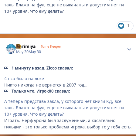
талы Блажа на фул, ещё не выкачаны и допустим нет ги
10+ уровня. Что ему делать?
1
Author stats
Horimiya
Tome Keeper
May 30
May 30
1 минуту назад, Zicco сказал:
4 пса было на локе
Никто никогда не вернется в 2007 год…
Только что, Игрок00 сказал:
А теперь представь закла, у которого нет книги КД, все
талы Блажа на фул, ещё не выкачаны и допустим нет ги
10+ уровня. Что ему делать?
Играть. Нерф урона был заслуженный, а касательно
гильдии - это только проблема игрока, выбор то у тебя есть.