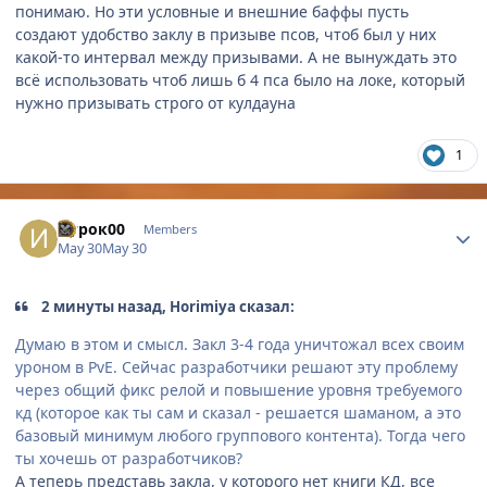
понимаю. Но эти условные и внешние баффы пусть
создают удобство заклу в призыве псов, чтоб был у них
какой-то интервал между призывами. А не вынуждать это
всё использовать чтоб лишь б 4 пса было на локе, который
нужно призывать строго от кулдауна
1
Author stats
Игрок00
Members
May 30
May 30
2 минуты назад, Horimiya сказал:
Думаю в этом и смысл. Закл 3-4 года уничтожал всех своим
уроном в PvE. Сейчас разработчики решают эту проблему
через общий фикс релой и повышение уровня требуемого
кд (которое как ты сам и сказал - решается шаманом, а это
базовый минимум любого группового контента). Тогда чего
ты хочешь от разработчиков?
А теперь представь закла, у которого нет книги КД, все