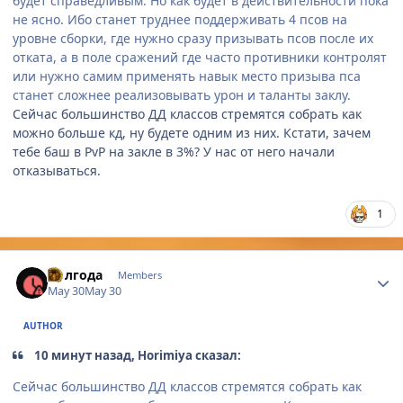
будет справедливым. Но как будет в действительности пока
не ясно. Ибо станет труднее поддерживать 4 псов на
уровне сборки, где нужно сразу призывать псов после их
отката, а в поле сражений где часто противники контролят
или нужно самим применять навык место призыва пса
станет сложнее реализовывать урон и таланты заклу.
Сейчас большинство ДД классов стремятся собрать как
можно больше кд, ну будете одним из них. Кстати, зачем
тебе баш в PvP на закле в 3%? У нас от него начали
отказываться.
1
Author stats
Полгода
Members
May 30
May 30
AUTHOR
10 минут назад, Horimiya сказал:
Сейчас большинство ДД классов стремятся собрать как