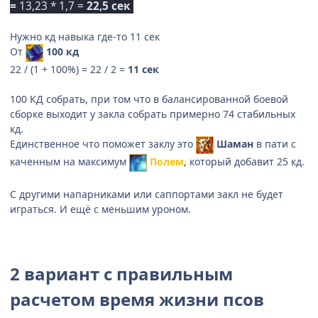
=
13,23 * 1,7 =
22,5 сек
Нужно кд навыка где-то 11 сек
От
100 кд
22 / (1 + 100%) = 22 / 2 =
11 сек
100 КД собрать, при том что в балансированной боевой
сборке выходит у закла собрать примерно 74 стабильных
кд.
Единственное что поможет заклу это
Шаман
в пати с
каченным на максимум
Полем
, который добавит 25 кд.
С другими напарниками или саппортами закл не будет
играться. И ещё с меньшим уроном.
2 вариант с правильным
расчетом время жизни псов