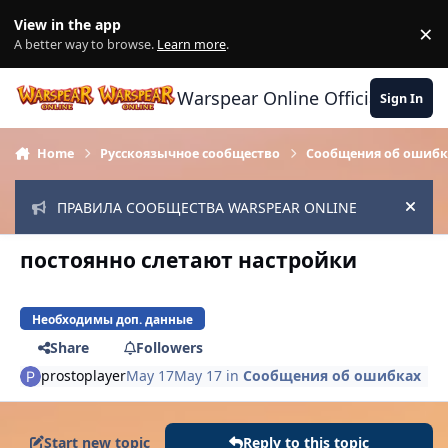
Skip to content
View in the app
×
Di
A better way to browse.
Learn more
.
Warspear Online Official Forum
Sign In
Home
Русскоязычное сообщество
Сообщения об ошибк
ПРАВИЛА СООБЩЕСТВА WARSPEAR ONLINE
Hide
постоянно слетают настройки
Необходимы доп. данные
Share
Followers
prostoplayer
May 17
May 17
in
Сообщения об ошибках
Start new topic
Reply to this topic