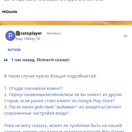
Quote
Author stats
prostoplayer
Members
May 18
May 18
AUTHOR
1 час назад, Shimarin сказал:
В таком случае нужно больше подробностей.
1. Откуда скачивали клиент?
2. Переустанавливали/обновляли ли вы клиент из других
сторов, если ранее стоял клиент из Google Play Store?
3. После каких действий "выбивает" из аккаунта/слетают
сохранённые настройки входа?
Пока не могу сказать, может ли проблема быть на нашей
стороне, потому что данные хранятся в Google Play Games.