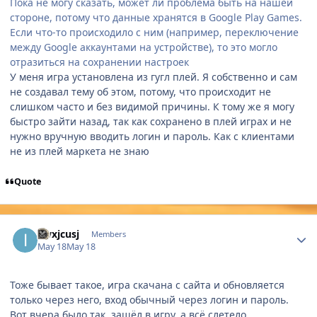
Пока не могу сказать, может ли проблема быть на нашей
стороне, потому что данные хранятся в Google Play Games.
Если что-то происходило с ним (например, переключение
между Google аккаунтами на устройстве), то это могло
отразиться на сохранении настроек
У меня игра установлена из гугл плей. Я собственно и сам
не создавал тему об этом, потому, что происходит не
слишком часто и без видимой причины. К тому же я могу
быстро зайти назад, так как сохранено в плей играх и не
нужно вручную вводить логин и пароль. Как с клиентами
не из плей маркета не знаю
Quote
Author stats
iiwxjcusj
Members
May 18
May 18
Тоже бывает такое, игра скачана с сайта и обновляется
только через него, вход обычный через логин и пароль.
Вот вчера было так, зашёл в игру, а всё слетело.