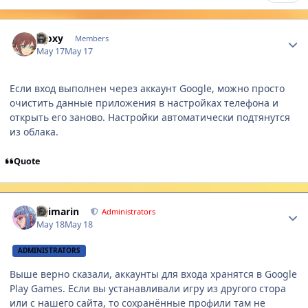
Author stats
IRoxy
Members
May 17
May 17
Если вход выполнен через аккаунт Google, можно просто
очистить данные приложения в настройках телефона и
открыть его заново. Настройки автоматически подтянутся
из облака.
Quote
Author stats
Shimarin
Administrators
May 18
May 18
ADMINISTRATORS
Выше верно сказали, аккаунты для входа хранятся в Google
Play Games. Если вы устанавливали игру из другого стора
или с нашего сайта, то сохранённые профили там не