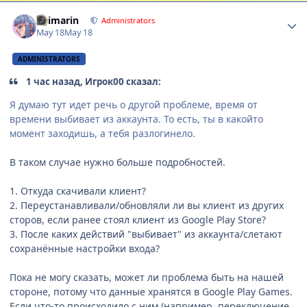
Author stats
Shimarin
Administrators
May 18
May 18
ADMINISTRATORS
1 час назад, Игрок00 сказал:
Я думаю тут идет речь о другой проблеме, время от
времени выбивает из аккаунта. То есть, ты в какойто
момент заходишь, а тебя разлогинело.
В таком случае нужно больше подробностей.
1. Откуда скачивали клиент?
2. Переустанавливали/обновляли ли вы клиент из других
сторов, если ранее стоял клиент из Google Play Store?
3. После каких действий "выбивает" из аккаунта/слетают
сохранённые настройки входа?
Пока не могу сказать, может ли проблема быть на нашей
стороне, потому что данные хранятся в Google Play Games.
Если что-то происходило с ним (например, переключение