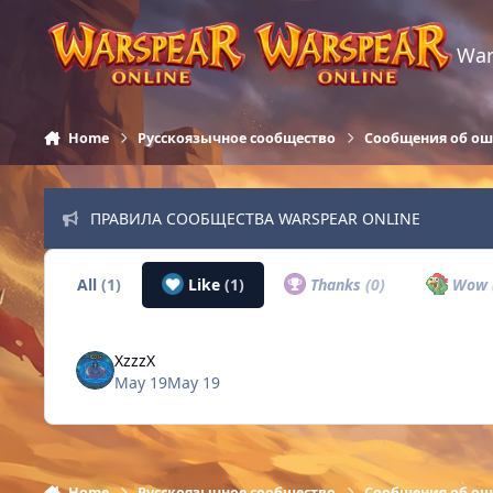
Skip to content
War
Home
Русскоязычное сообщество
Сообщения об о
ПРАВИЛА СООБЩЕСТВА WARSPEAR ONLINE
All
(1)
Like
(1)
Thanks
(0)
Wow
XzzzX
May 19
May 19
Home
Русскоязычное сообщество
Сообщения об о