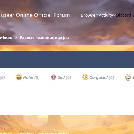
spear Online Official Forum
Browse
Activity
Discord 
шибках
Разные названия крафта
(0)
Haha
(0)
Sad
(0)
Confused
(0)
S
шибках
Разные названия крафта