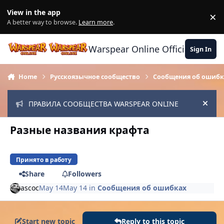
Skip to content
View in the app
×
Di
A better way to browse.
Learn more
.
Warspear Online Official Forum
Sign In
Home
Русскоязычное сообщество
Сообщения об ошибк
ПРАВИЛА СООБЩЕСТВА WARSPEAR ONLINE
Hide
Разные названия крафта
Принято в работу
Share
Followers
ascoc
May 14
May 14
in
Сообщения об ошибках
Start new topic
Reply to this topic