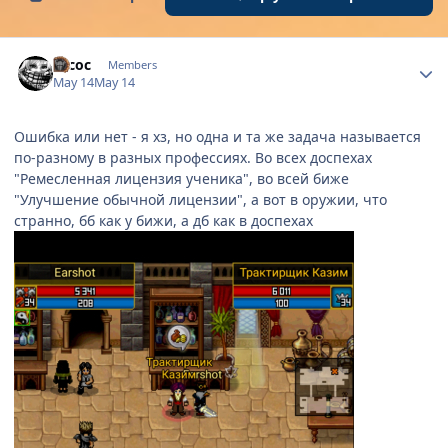
Author stats
ascoc
Members
May 14
May 14
Ошибка или нет - я хз, но одна и та же задача называется
по-разному в разных профессиях. Во всех доспехах
"Ремесленная лицензия ученика", во всей биже
"Улучшение обычной лицензии", а вот в оружии, что
странно, бб как у бижи, а дб как в доспехах