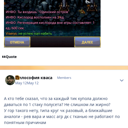
Quote
Author stats
Философия кваса
Members
May 12
May 12
А кто тебе сказал, что за каждый тик купола должно
даваться по 1 стаку полусета? Не слишком ли жирно?
У гор такого нету, типа круг чк разовый, а ближайшие
аналоги - рев вара и масс агр дк с тканью не работают по
понятным причинам