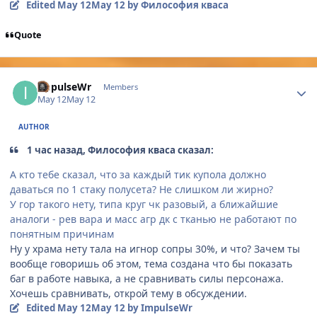
Edited
May 12
May 12
by Философия кваса
Quote
Author stats
ImpulseWr
Members
May 12
May 12
AUTHOR
1 час назад, Философия кваса сказал:
А кто тебе сказал, что за каждый тик купола должно
даваться по 1 стаку полусета? Не слишком ли жирно?
У гор такого нету, типа круг чк разовый, а ближайшие
аналоги - рев вара и масс агр дк с тканью не работают по
понятным причинам
Ну у храма нету тала на игнор сопры 30%, и что? Зачем ты
вообще говоришь об этом, тема создана что бы показать
баг в работе навыка, а не сравнивать силы персонажа.
Хочешь сравнивать, открой тему в обсуждении.
Edited
May 12
May 12
by ImpulseWr