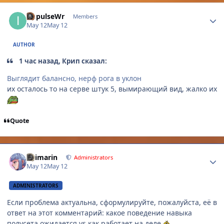
Author stats
ImpulseWr
Members
May 12
May 12
AUTHOR
1 час назад, Крип сказал:
Выглядит балансно, нерф рога в уклон
их осталось то на серве штук 5, вымирающий вид, жалко их
Quote
Author stats
Shimarin
Administrators
May 12
May 12
ADMINISTRATORS
Если проблема актуальна, сформулируйте, пожалуйста, её в
ответ на этот комментарий: какое поведение навыка
полусета ожидается vs как работает на деле