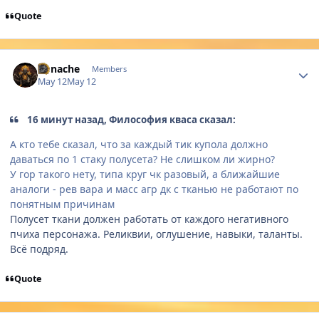
Quote
Author stats
Yunache
Members
May 12
May 12
16 минут назад, Философия кваса сказал:
А кто тебе сказал, что за каждый тик купола должно
даваться по 1 стаку полусета? Не слишком ли жирно?
У гор такого нету, типа круг чк разовый, а ближайшие
аналоги - рев вара и масс агр дк с тканью не работают по
понятным причинам
Полусет ткани должен работать от каждого негативного
пчиха персонажа. Реликвии, оглушение, навыки, таланты.
Всё подряд.
Quote