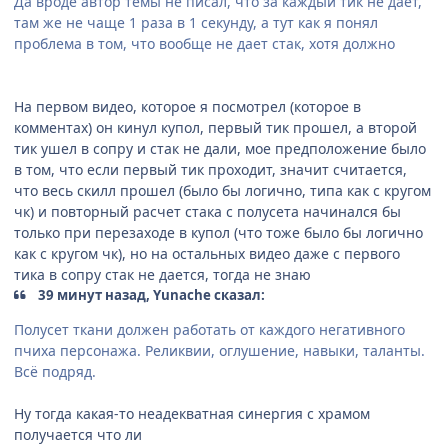
Да вроде автор темы не писал, что за каждый тик не дает,
там же не чаще 1 раза в 1 секунду, а тут как я понял
проблема в том, что вообще не дает стак, хотя должно
На первом видео, которое я посмотрел (которое в
комментах) он кинул купол, первый тик прошел, а второй
тик ушел в сопру и стак не дали, мое предположение было
в том, что если первый тик проходит, значит считается,
что весь скилл прошел (было бы логично, типа как с кругом
чк) и повторный расчет стака с полусета начинался бы
только при перезаходе в купол (что тоже было бы логично
как с кругом чк), но на остальных видео даже с первого
тика в сопру стак не дается, тогда не знаю
39 минут назад, Yunache сказал:
Полусет ткани должен работать от каждого негативного
пчиха персонажа. Реликвии, оглушение, навыки, таланты.
Всё подряд.
Ну тогда какая-то неадекватная синергия с храмом
получается что ли