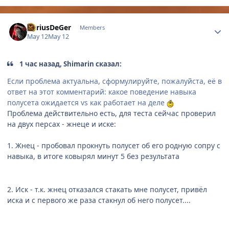
Author stats
DariusDeGer
Members
May 12
May 12
1 час назад, Shimarin сказал:
Если проблема актуальна, сформулируйте, пожалуйста, её в
ответ на этот комментарий: какое поведение навыка
полусета ожидается vs как работает на деле
Проблема действительно есть, для теста сейчас проверил
на двух персах - жнеце и иске:
1. Жнец - пробовал прокнуть полусет об его родную сопру с
навыка, в итоге ковырял минут 5 без результата
2. Иск - т.к. жнец отказался стакать мне полусет, привёл
иска и с первого же раза стакнул об него полусет....