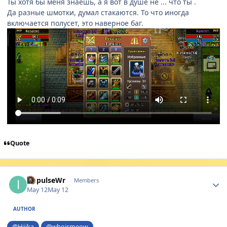
Ты хотя бы меня знаешь, а я вот в душе не ... что ты .
Да разные шмотки, думал стакаются. То что иногда
включается полусет, это наверное баг.
Quote
Author stats
ImpulseWr
Members
May 12
May 12
AUTHOR
@Hjiika
@whoismeow