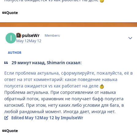
Quote
Author stats
ImpulseWr
Members
May 12
May 12
AUTHOR
29 минут назад, Shimarin сказал:
Если проблема актуальна, сформулируйте, пожалуйста, её в
ответ на этот комментарий: какое поведение навыка
полусета ожидается vs как работает на деле
Проблема актуальна. При сопротивлении от навыка
обратный поток, храмовник не получает бафф полусета
катокомб. При этом, нету каких либо условии для бага, в
любой рандомный момент. Иногда дает, иногда нет.
Edited
May 12
May 12
by ImpulseWr
Quote