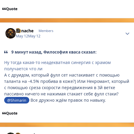
Quote
Author stats
Yunache
Members
May 12
May 12
9 минут назад, Философия кваса сказал:
Ну тогда какая-то неадекватная синергия с храмом
получается что ли
А с друидом, который фулл сет настакивает с помощью
таланта на -4.5% пробива в коже?) Или Некромант, который
с помощью среза скорости передвижения в 3й ветке
пассивно ничего не нажимая стакает себе фулл стаки?
Все дружно ждём правок по навыку.
@Shimarin
Quote
Author stats