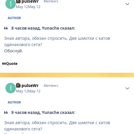
ImpulseWr
Members
May 12
May 12
AUTHOR
8 часов назад, Yunache сказал:
Зная автора, обязан спросить. Две шмотки с катов
одинакового сета?
Обоснуй.
Quote
Author stats
ImpulseWr
Members
May 12
May 12
AUTHOR
9 часов назад, Yunache сказал:
Зная автора, обязан спросить. Две шмотки с катов
одинакового сета?