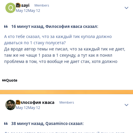
Author stats
Qasayi
Members
May 12
May 12
16 минут назад, Философия кваса сказал:
А кто тебе сказал, что за каждый тик купола должно
даваться по 1 стаку полусета?
Да вроде автор темы не писал, что за каждый тик не дает,
там же не чаще 1 раза в 1 секунду, а тут как я понял
проблема в том, что вообще не дает стак, хотя должно
Quote
Author stats
Философия кваса
Members
May 12
May 12
38 минут назад, Qasaminco сказал: