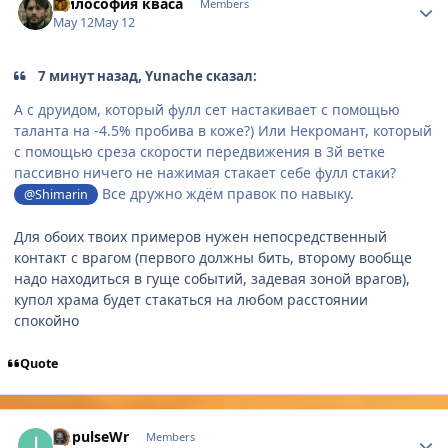
Философия кваса
Members
May 12
May 12
7 минут назад, Yunache сказал:
А с друидом, который фулл сет настакивает с помощью
таланта на -4.5% пробива в коже?) Или Некромант, который
с помощью среза скорости передвижения в 3й ветке
пассивно ничего не нажимая стакает себе фулл стаки?
Все дружно ждём правок по навыку.
@Shimarin
Для обоих твоих примеров нужен непосредственный
контакт с врагом (первого должны бить, второму вообще
надо находиться в гуще событий, задевая зоной врагов),
купол храма будет стакаться на любом расстоянии
спокойно
Quote
Author stats
ImpulseWr
Members