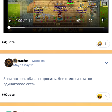
Quote
1
Author stats
Yunache
Members
May 11
May 11
Зная автора, обязан спросить. Две шмотки с катов
одинакового сета?
Quote
6
Author stats