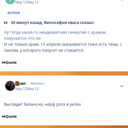
May 12
May 12
AUTHOR
30 минут назад, Философия кваса сказал:
Ну тогда какая-то неадекватная синергия с храмом
получается что ли
И не только храм, 13 апреля оказывается тоже есть тема, с
заклом, у которого полусет не стакается
Quote
Author stats
Крип
Members
May 12
May 12
Выглядит балансно, нерф рога в уклон
Quote