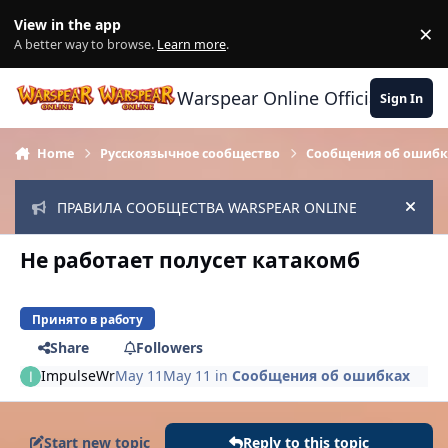
Skip to content
View in the app
×
Di
A better way to browse.
Learn more
.
Warspear Online Official Forum
Sign In
Home
Русскоязычное сообщество
Сообщения об ошибк
ПРАВИЛА СООБЩЕСТВА WARSPEAR ONLINE
Hide
Не работает полусет катакомб
Принято в работу
Share
Followers
ImpulseWr
May 11
May 11
in
Сообщения об ошибках
Start new topic
Reply to this topic