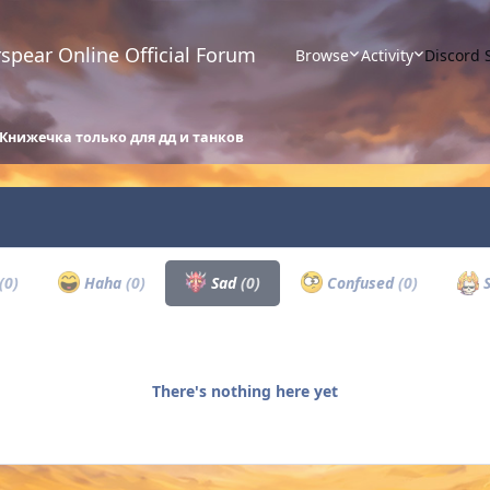
spear Online Official Forum
Browse
Activity
Discord 
Книжечка только для дд и танков
(0)
Haha
(0)
Sad
(0)
Confused
(0)
S
There's nothing here yet