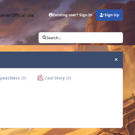
Server
Official site
Existing user? Sign In
Sign Up
Search...
Hide an
peechless
(0)
Cool Story
(0)