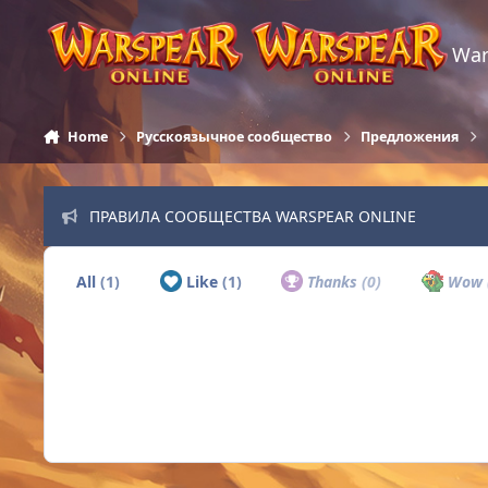
Skip to content
War
Home
Русскоязычное сообщество
Предложения
ПРАВИЛА СООБЩЕСТВА WARSPEAR ONLINE
All
(1)
Like
(1)
Thanks
(0)
Wow