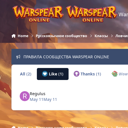
Skip to content
War
Home
Русскоязычное сообщество
Классы
Ловчи
ПРАВИЛА СООБЩЕСТВА WARSPEAR ONLINE
All
(2)
Like
(1)
Thanks
(1)
Wo
Regulus
May 11
May 11
Home
Русскоязычное сообщество
Классы
Ловчи