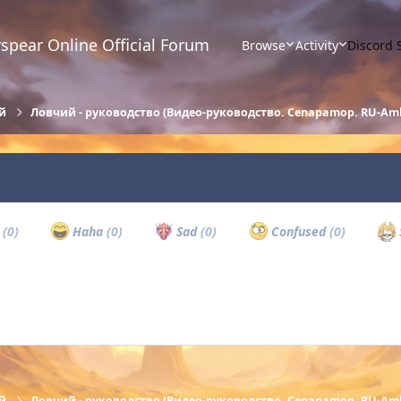
spear Online Official Forum
Browse
Activity
Discord 
й
Ловчий - руководство (Видео-руководство. Cenapamop. RU-Am
w
(0)
Haha
(0)
Sad
(0)
Confused
(0)
й
Ловчий - руководство (Видео-руководство. Cenapamop. RU-Am