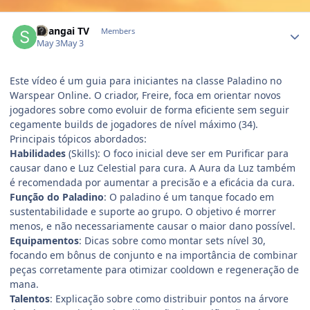
Author stats
Shangai TV
Members
May 3
May 3
Este vídeo é um guia para iniciantes na classe Paladino no
Warspear Online. O criador, Freire, foca em orientar novos
jogadores sobre como evoluir de forma eficiente sem seguir
cegamente builds de jogadores de nível máximo (34).
Principais tópicos abordados:
Habilidades
(Skills): O foco inicial deve ser em Purificar para
causar dano e Luz Celestial para cura. A Aura da Luz também
é recomendada por aumentar a precisão e a eficácia da cura.
Função do Paladino
: O paladino é um tanque focado em
sustentabilidade e suporte ao grupo. O objetivo é morrer
menos, e não necessariamente causar o maior dano possível.
Equipamentos
: Dicas sobre como montar sets nível 30,
focando em bônus de conjunto e na importância de combinar
peças corretamente para otimizar cooldown e regeneração de
mana.
Talentos
: Explicação sobre como distribuir pontos na árvore