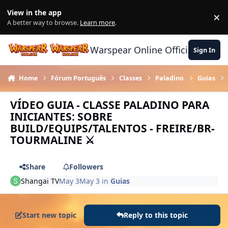
Skip to content
View in the app
×
Di
A better way to browse.
Learn more
.
Warspear Online Official Forum
Sign In
Home
Fórum Português
Classes
Paladino
Guias
VÍDEO GUIA - CLASSE PALADINO PARA
INICIANTES: SOBRE
BUILD/EQUIPS/TALENTOS - FREIRE/BR-
TOURMALINE ⚔️
Share
Followers
Shangai TV
May 3
May 3
in
Guias
Start new topic
Reply to this topic