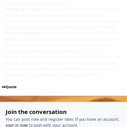
pode ser mais vantajoso (6:13-8:47).
Talentos de Classe
: Recomenda-se focar na árvore de talentos
de forma equilibrada, priorizando liberar o ponto de
habilidade extra (Benção Estelar) e entendendo a utilidade de
cada talento conforme a situação (PVE ou PVP) (8:48-10:25).
Dicas de Combate
: O autor demonstra uma combo eficiente
unindo as habilidades Grilhões e Purificar para causar dano
periódico, além de explicar o funcionamento de escudos
ativos para aumentar defesa e mana (12:26-13:40).
O vídeo conclui reforçando que o Paladino é um dos melhores
tanques do jogo, sendo altamente requisitado para guildas,
mas que exige paciência e o entendimento correto da build
para alcançar seu potencial máximo (13:40-14:09).
Quote
Join the conversation
You can post now and register later. If you have an account,
sign in now
to post with your account.