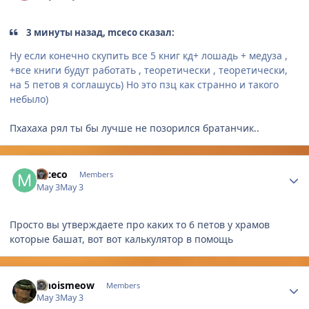
3 минуты назад, mceco сказал:
Ну если конечно скупить все 5 книг кд+ лошадь + медуза ,
+все книги будут работать , теоретически , теоретически,
на 5 петов я соглашусь) Но это пзц как странно и такого
небыло)
Пхахаха рял ты бы лучше не позорился братанчик..
Author stats
mceco
Members
May 3
May 3
Просто вы утверждаете про каких то 6 петов у храмов
которые башат, вот вот калькулятор в помощь
Author stats
whoismeow
Members
May 3
May 3