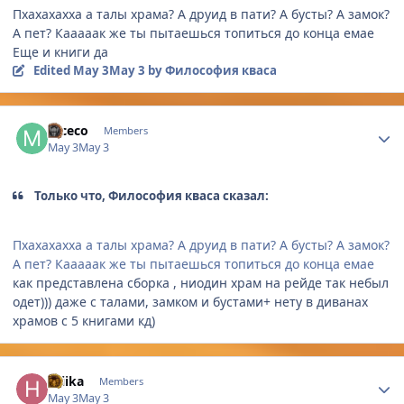
Пхахахахха а талы храма? А друид в пати? А бусты? А замок?
А пет? Кааааак же ты пытаешься топиться до конца емае
Еще и книги да
Edited
May 3
May 3
by Философия кваса
Author stats
mceco
Members
May 3
May 3
Только что, Философия кваса сказал:
Пхахахахха а талы храма? А друид в пати? А бусты? А замок?
А пет? Кааааак же ты пытаешься топиться до конца емае
как представлена сборка , ниодин храм на рейде так небыл
одет))) даже с талами, замком и бустами+ нету в диванах
храмов с 5 книгами кд)
Author stats
Hjiika
Members
May 3
May 3