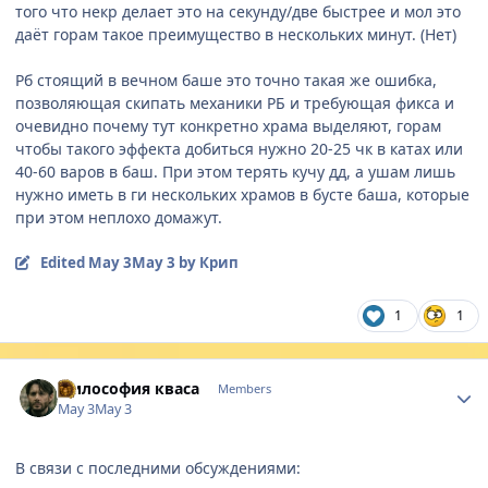
того что некр делает это на секунду/две быстрее и мол это
даёт горам такое преимущество в нескольких минут. (Нет)
Рб стоящий в вечном баше это точно такая же ошибка,
позволяющая скипать механики РБ и требующая фикса и
очевидно почему тут конкретно храма выделяют, горам
чтобы такого эффекта добиться нужно 20-25 чк в катах или
40-60 варов в баш. При этом терять кучу дд, а ушам лишь
нужно иметь в ги нескольких храмов в бусте баша, которые
при этом неплохо домажут.
Edited
May 3
May 3
by Крип
1
1
Author stats
Философия кваса
Members
May 3
May 3
В связи с последними обсуждениями: