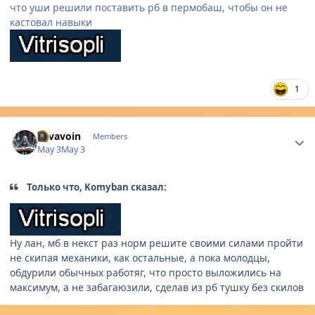
что уши решили поставить рб в пермобаш, чтобы он не
кастовал навыки
1
Author stats
Lavavoin
Members
May 3
May 3
Только что, Komyban сказал:
Ну лан, мб в некст раз норм решите своими силами пройти
не скипая механики, как остальные, а пока молодцы,
обдурили обычных работяг, что просто выложились на
максимум, а не забагаюзили, сделав из рб тушку без скилов