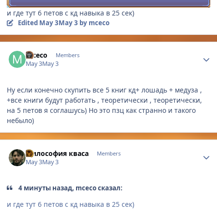
и где тут 6 петов с кд навыка в 25 сек)
Edited
May 3
May 3
by mceco
Author stats
mceco
Members
May 3
May 3
Ну если конечно скупить все 5 книг кд+ лошадь + медуза ,
+все книги будут работать , теоретически , теоретически,
на 5 петов я соглашусь) Но это пзц как странно и такого
небыло)
Author stats
Философия кваса
Members
May 3
May 3
4 минуты назад, mceco сказал:
и где тут 6 петов с кд навыка в 25 сек)