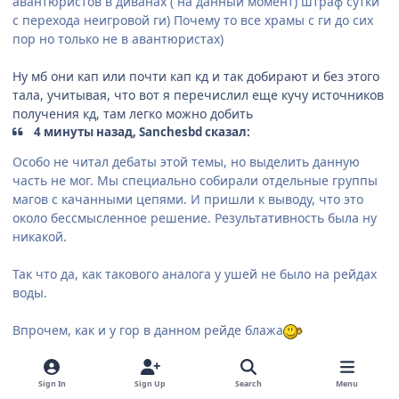
авантюристов в диванах ( на данный момент) штраф сутки
с перехода неигровой ги) Почему то все храмы с ги до сих
пор но только не в авантюристах)
Ну мб они кап или почти кап кд и так добирают и без этого
тала, учитывая, что вот я перечислил еще кучу источников
получения кд, там легко можно добить
4 минуты назад, Sanchesbd сказал:
Особо не читал дебаты этой темы, но выделить данную
часть не мог. Мы специально собирали отдельные группы
магов с качанными цепями. И пришли к выводу, что это
около бессмысленное решение. Результативность была ну
никакой.
Так что да, как такового аналога у ушей не было на рейдах
воды.
Впрочем, как и у гор в данном рейде блажа
Так я о чем и говорю, ни один из вас не склепал темку про
неработающие цепи, а побежали строчить на некров, а
Sign In
Sign Up
Search
Menu