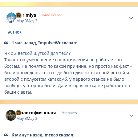
Author stats
Horimiya
Tome Keeper
May 3
May 3
AUTHOR
1 час назад, ImpulseWr сказал:
Чк с 2 веткой шуткой для тебя?
Талант на уменьшение сопротивления не работает по
боссам. Не понятно по какой причине, но просто как факт -
были проведены тесты где был один чк с второй веткой и
второй с полусетом катакомб, у первого станов не было
вообще, у второго были. Да и вторая ветка не работает на
баши с авты.
Author stats
Философия кваса
Members
May 3
May 3
6 минут назад, mceco сказал: