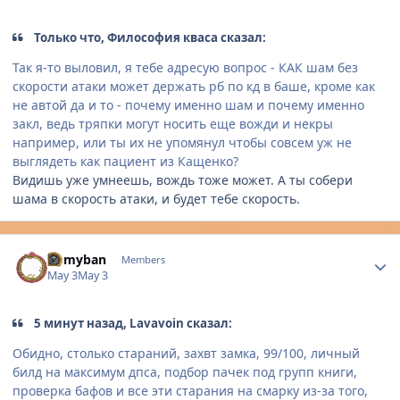
Только что, Философия кваса сказал:
Так я-то выловил, я тебе адресую вопрос - КАК шам без
скорости атаки может держать рб по кд в баше, кроме как
не автой да и то - почему именно шам и почему именно
закл, ведь тряпки могут носить еще вожди и некры
например, или ты их не упомянул чтобы совсем уж не
выглядеть как пациент из Кащенко?
Видишь уже умнеешь, вождь тоже может. А ты собери
шама в скорость атаки, и будет тебе скорость.
Author stats
Komyban
Members
May 3
May 3
5 минут назад, Lavavoin сказал:
Обидно, столько стараний, захвт замка, 99/100, личный
билд на максимум дпса, подбор пачек под групп книги,
проверка бафов и все эти старания на смарку из-за того,