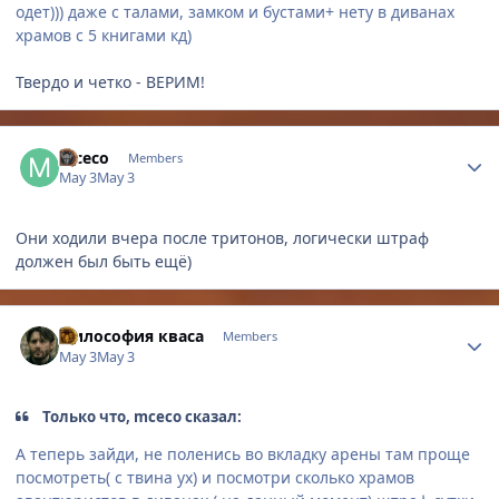
одет))) даже с талами, замком и бустами+ нету в диванах
храмов с 5 книгами кд)
Твердо и четко - ВЕРИМ!
Author stats
mceco
Members
May 3
May 3
Они ходили вчера после тритонов, логически штраф
должен был быть ещё)
Author stats
Философия кваса
Members
May 3
May 3
Только что, mceco сказал:
А теперь зайди, не поленись во вкладку арены там проще
посмотреть( с твина ух) и посмотри сколько храмов