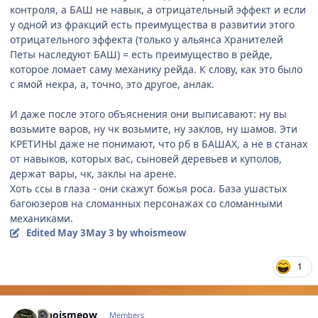
контроля, а БАШ не навык, а отрицательный эффект и если
у одной из фракций есть преимущества в развитии этого
отрицательного эффекта (только у альянса Хранителей
Петы наследуют БАШ) = есть преимущество в рейде,
которое ломает саму механику рейда. К слову, как это было
с ямой некра, а, точно, это другое, анлак.
И даже после этого объяснения они выписавают: ну вы
возьмите варов, ну чк возьмите, ну заклов, ну шамов. Эти
КРЕТИНЫ даже не понимают, что рб в БАШАХ, а не в станах
от навыков, которых вас, сыновей деревьев и куполов,
держат вары, чк, заклы на арене.
Хоть ссы в глаза - они скажут божья роса. База ушастых
багоюзеров на сломанных персонажах со сломанными
механиками.
Edited
May 3
May 3
by whoismeow
1
Author stats
whoismeow
Members