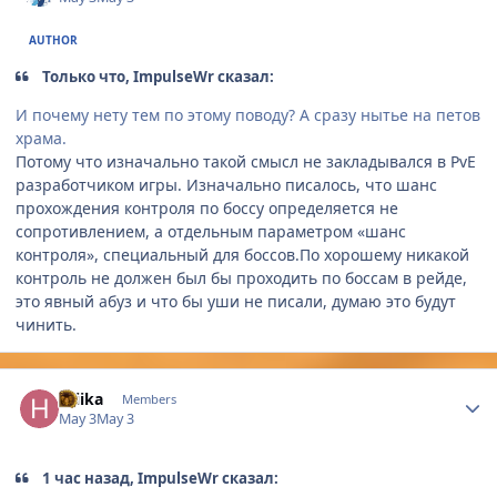
AUTHOR
Только что, ImpulseWr сказал:
И почему нету тем по этому поводу? А сразу нытье на петов
храма.
Потому что изначально такой смысл не закладывался в PvE
разработчиком игры. Изначально писалось, что шанс
прохождения контроля по боссу определяется не
сопротивлением, а отдельным параметром «шанс
контроля», специальный для боссов.По хорошему никакой
контроль не должен был бы проходить по боссам в рейде,
это явный абуз и что бы уши не писали, думаю это будут
чинить.
Author stats
Hjiika
Members
May 3
May 3
1 час назад, ImpulseWr сказал: