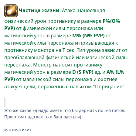
Частица жизни
: Атака, наносящая
физический урон противнику в размере
P%(O%
PVP)
от физической силы персонажа или
магический урон в размере
M% (N% PVP)
от
магической силы персонажа и призывающая к
противнику монстра на
T
сек. Тип урона зависит от
преобладающей физической или магической силы
персонажа. Монстр наносит противнику
магический урон в размере
D (S PVP)
ед. и
A% (L%
PVP)
от магической силы персонажа и охотнее
атакует цели, пораженные навыком "Порицание".
Это же какое кд надо иметь что бы держать по 5-6 петов.
При этом надо как то в баш одеться)
математики)