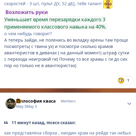
скоростей - 3 шт, пульт ДУ, 52 дБ], тебе талант
Возложить руки
Уменьшает время перезарядки каждого 3
применяемого классового навыка на 40%.
о чем нибудь говорит?
А теперь зайди, не поленись во вкладку арены там проще
посмотреть( с твина ух) и посмотри сколько храмов
авантюристов в диванах ( на данный момент) штраф сутки
с перехода неигровой ги) Почему то все храмы с ги до сих
пор но только не в авантюристах)
1
Author stats
Философия кваса
Members
May 3
May 3
11 минут назад, mceco сказал:
как представлена сборка , ниодин храм на рейде так небыл