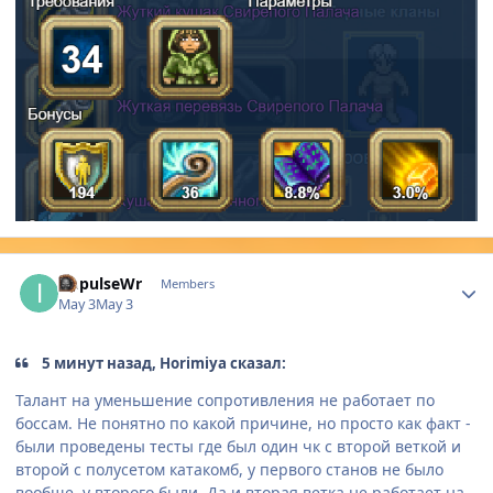
Author stats
ImpulseWr
Members
May 3
May 3
5 минут назад, Horimiya сказал:
Талант на уменьшение сопротивления не работает по
боссам. Не понятно по какой причине, но просто как факт -
были проведены тесты где был один чк с второй веткой и
второй с полусетом катакомб, у первого станов не было
вообще, у второго были. Да и вторая ветка не работает на