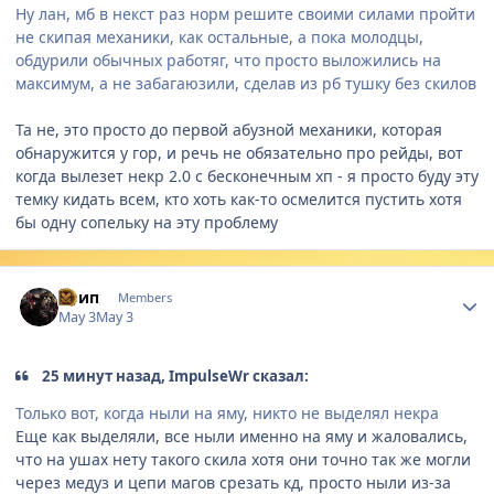
Ну лан, мб в некст раз норм решите своими силами пройти
не скипая механики, как остальные, а пока молодцы,
обдурили обычных работяг, что просто выложились на
максимум, а не забагаюзили, сделав из рб тушку без скилов
Та не, это просто до первой абузной механики, которая
обнаружится у гор, и речь не обязательно про рейды, вот
когда вылезет некр 2.0 с бесконечным хп - я просто буду эту
темку кидать всем, кто хоть как-то осмелится пустить хотя
бы одну сопельку на эту проблему
Author stats
Крип
Members
May 3
May 3
25 минут назад, ImpulseWr сказал:
Только вот, когда ныли на яму, никто не выделял некра
Еще как выделяли, все ныли именно на яму и жаловались,
что на ушах нету такого скила хотя они точно так же могли
через медуз и цепи магов срезать кд, просто ныли из-за