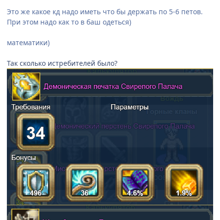
Это же какое кд надо иметь что бы держать по 5-6 петов.
При этом надо как то в баш одеться)
математики)
Так сколько истребителей было?