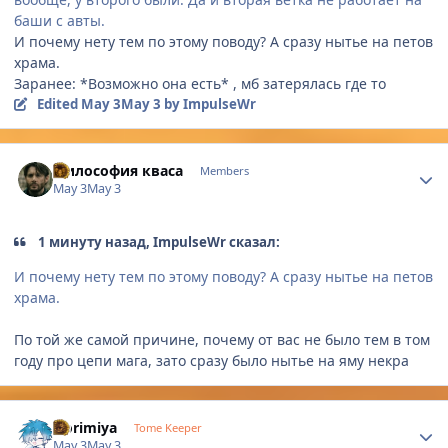
баши с авты.
И почему нету тем по этому поводу? А сразу нытье на петов
храма.
Заранее: *Возможно она есть* , мб затерялась где то
Edited
May 3
May 3
by ImpulseWr
Author stats
Философия кваса
Members
May 3
May 3
1 минуту назад, ImpulseWr сказал:
И почему нету тем по этому поводу? А сразу нытье на петов
храма.
По той же самой причине, почему от вас не было тем в том
году про цепи мага, зато сразу было нытье на яму некра
Author stats
Horimiya
Tome Keeper
May 3
May 3