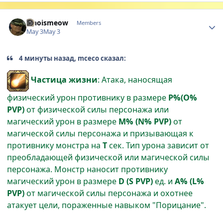
Author stats
whoismeow
Members
May 3
May 3
4 минуты назад, mceco сказал:
Частица жизни
: Атака, наносящая
физический урон противнику в размере
P%(O%
PVP)
от физической силы персонажа или
магический урон в размере
M% (N% PVP)
от
магической силы персонажа и призывающая к
противнику монстра на
T
сек. Тип урона зависит от
преобладающей физической или магической силы
персонажа. Монстр наносит противнику
магический урон в размере
D (S PVP)
ед. и
A% (L%
PVP)
от магической силы персонажа и охотнее
атакует цели, пораженные навыком "Порицание".