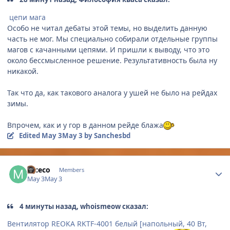
цепи мага
Особо не читал дебаты этой темы, но выделить данную
часть не мог. Мы специально собирали отдельные группы
магов с качанными цепями. И пришли к выводу, что это
около бессмысленное решение. Результативность была ну
никакой.
Так что да, как такового аналога у ушей не было на рейдах
зимы.
Впрочем, как и у гор в данном рейде блажа
Edited
May 3
May 3
by Sanchesbd
Author stats
mceco
Members
May 3
May 3
4 минуты назад, whoismeow сказал:
Вентилятор REOKA RKTF-4001 белый [напольный, 40 Вт,