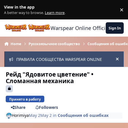
Skip to content
View in the app
×
Di
A better way to browse.
Learn more
.
Warspear Online Official Forum
Sign In
Home
Русскоязычное сообщество
Сообщения об ошибк
ПРАВИЛА СООБЩЕСТВА WARSPEAR ONLINE
Hide
Рейд "Ядовитое цветение" •
Сломанная механика
Принято в работу
Share
Followers
Horimiya
May 2
May 2
in
Сообщения об ошибках