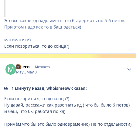
Это же какое кд надо иметь что бы держать по 5-6 петов.
При этом надо как то в баш одеться)
математики)
Если позориться, то до конца?)
Author stats
mceco
Members
May 3
May 3
1 минуту назад, whoismeow сказал:
Если позориться, то до конца?)
Ну давай, расскажи как разогнать кд ( что бы было 6 петов)
и баш, что бы работал по кд)
Причём что бы это было одновременно) Не по отдельности)