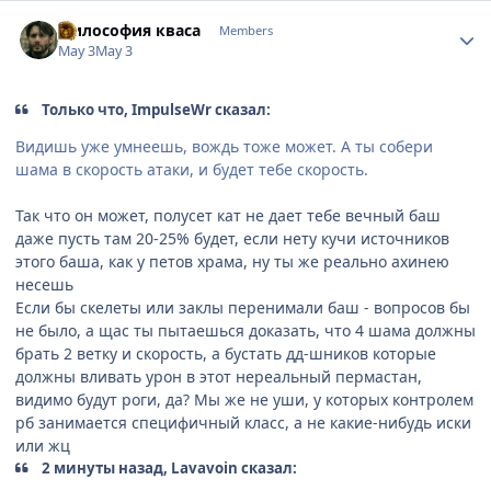
Author stats
Философия кваса
Members
May 3
May 3
Только что, ImpulseWr сказал:
Видишь уже умнеешь, вождь тоже может. А ты собери
шама в скорость атаки, и будет тебе скорость.
Так что он может, полусет кат не дает тебе вечный баш
даже пусть там 20-25% будет, если нету кучи источников
этого баша, как у петов храма, ну ты же реально ахинею
несешь
Если бы скелеты или заклы перенимали баш - вопросов бы
не было, а щас ты пытаешься доказать, что 4 шама должны
брать 2 ветку и скорость, а бустать дд-шников которые
должны вливать урон в этот нереальный пермастан,
видимо будут роги, да? Мы же не уши, у которых контролем
рб занимается специфичный класс, а не какие-нибудь иски
или жц
2 минуты назад, Lavavoin сказал: