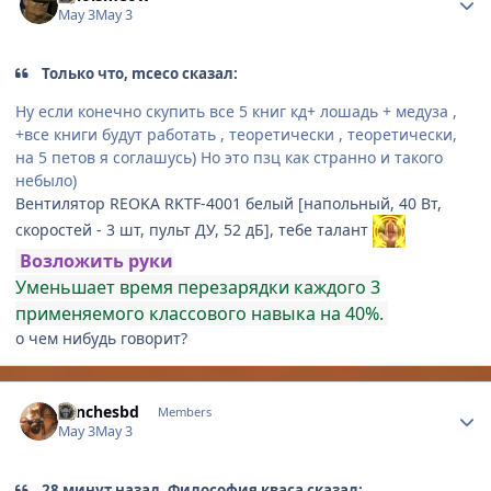
May 3
May 3
Только что, mceco сказал:
Ну если конечно скупить все 5 книг кд+ лошадь + медуза ,
+все книги будут работать , теоретически , теоретически,
на 5 петов я соглашусь) Но это пзц как странно и такого
небыло)
Вентилятор REOKA RKTF-4001 белый [напольный, 40 Вт,
скоростей - 3 шт, пульт ДУ, 52 дБ], тебе талант
Возложить руки
Уменьшает время перезарядки каждого 3
применяемого классового навыка на 40%.
о чем нибудь говорит?
Author stats
Sanchesbd
Members
May 3
May 3
28 минут назад, Философия кваса сказал: