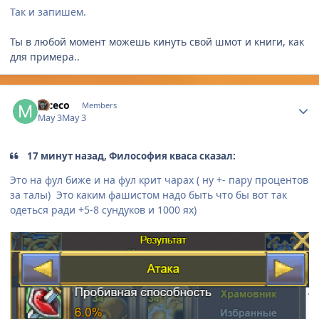
Так и запишем.
Ты в любой момент можешь кинуть свой шмот и книги, как
для примера..
Author stats
mceco
Members
May 3
May 3
17 минут назад, Философия кваса сказал:
Это на фул биже и на фул крит чарах ( ну +- пару процентов
за талы) Это каким фашистом надо быть что бы вот так
одеться ради +5-8 сундуков и 1000 ях)