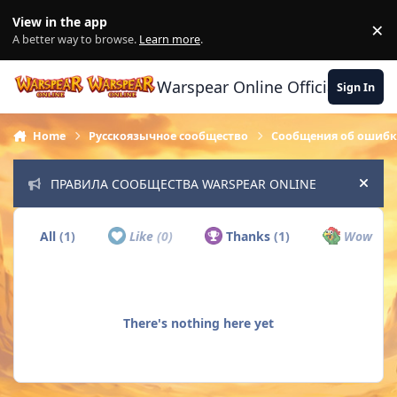
Skip to content
View in the app
×
Di
A better way to browse.
Learn more
.
Warspear Online Official Forum
Sign In
Home
Русскоязычное сообщество
Сообщения об ошибк
ПРАВИЛА СООБЩЕСТВА WARSPEAR ONLINE
Hide
All
(1)
Like
(0)
Thanks
(1)
Wow
(0)
There's nothing here yet