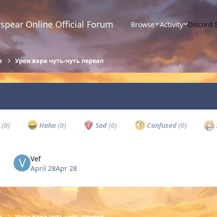
spear Online Official Forum
Browse
Activity
Discord 
р
Урон вара чуть-чуть переап
w
(0)
Haha
(0)
Sad
(0)
Confused
(0)
Vef
April 28
Apr 28
р
Урон вара чуть-чуть переап