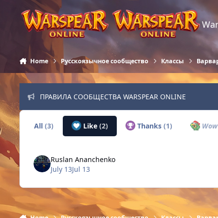
Skip to content
War
Home
Русскоязычное сообщество
Классы
Варва
ПРАВИЛА СООБЩЕСТВА WARSPEAR ONLINE
All
(3)
Like
(2)
Thanks
(1)
Wo
Ruslan Ananchenko
July 13
Jul 13
Home
Русскоязычное сообщество
Классы
Варва