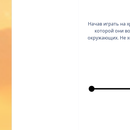
Начав играть на х
которой они во
окружающих. Не хо