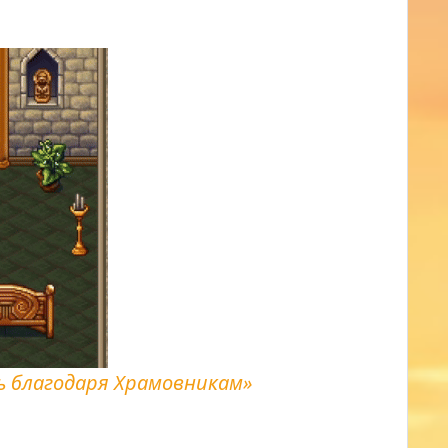
 благодаря Храмовникам»
й булаву с щитом и посох.