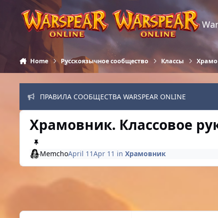
Skip to content
War
Home
Русскоязычное сообщество
Классы
Храмо
ПРАВИЛА СООБЩЕСТВА WARSPEAR ONLINE
Храмовник. Классовое рук
Memcho
April 11
Apr 11
in
Храмовник