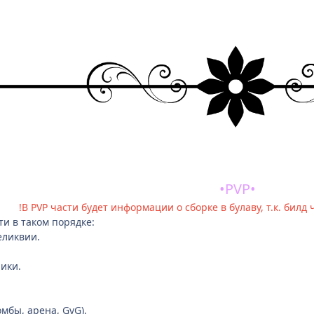
•
PVP
•
!В PVP части будет информации о сборке в булаву, т.к. билд
и в таком порядке:
еликвии.
ики.
мбы, арена, GvG).