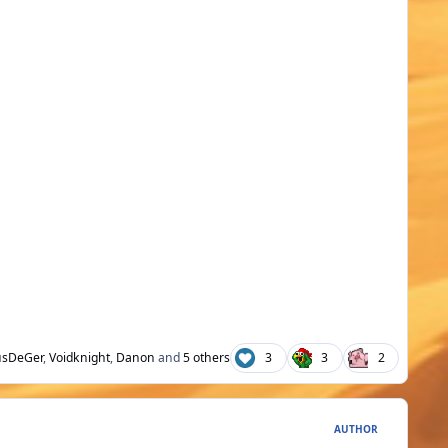
ций сборок, скилл-билдов. Урона прилично, не смотря
 смотря на других персонажей этого класса, мне очень
большой как и потенциал у класса. Возможно на других
а RU-Topaz достаточно сильных PVE храмовник я не
свои возможности на максимум, показав другим, что
ать.
usDeGer
,
Voidknight
,
Danon
and
5 others
3
3
2
AUTHOR