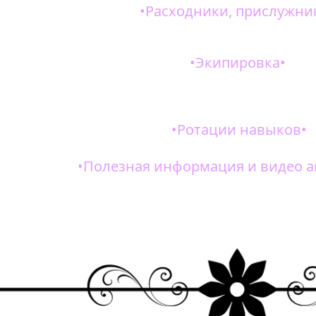
•Расходники, прислужни
иков используем ситуативно, смотря на то, чего вам не хватае
•Экипировка•
рок от дешевых до дорогих и которые стоит собирать по ситуа
•Ротации навыков•
•
Полезная информация и видео а