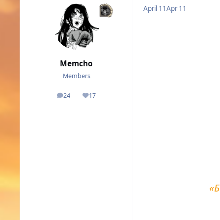
April 11
Apr 11
Memcho
Members
24
17
posts
Reputation
«Б