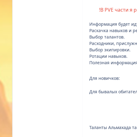
!В PVE части я
Информация будет идт
Раскачка навыков и р
Выбор талантов.
Расходники, прислужн
Выбор экипировки.
Ротации навыков.
Полезная информация 
Для новичков:
Для бывалых обитате
Выбор талантов за зна
Таланты Альмахада та