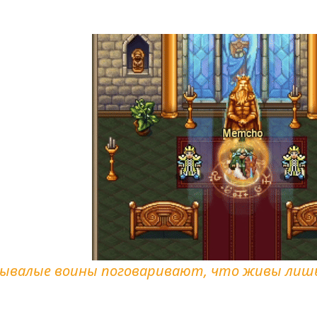
ывалые воины поговаривают, что живы лишь
Храмовник – персонаж класса поддержки, умело носящи