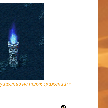
ущество на полях сражений»«
ть группе. Может быть мое руководство придет
м и вы поймете меня правильно.