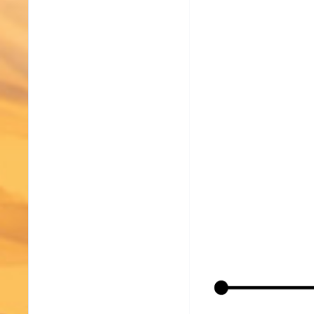
Расходники и прислужн
Покажу несколько сбо
нужные вам статы.