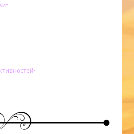
ки•
т.
ции. При выборе вещей не забывайте учитывать
ктивностей
•