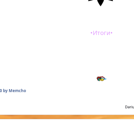
•
Итоги
•
бы сказать. В PVE персонаж очень интересный, есть много вариа
подразумевается как класс поддержки. Начиная играть на нем и
 у храмовника есть все возможности наносить урон и он крайне 
ьные персонажи, которые могут рассказать поболее чем я, но н
после прочтения моего руководства, все храмовники раскроют 
класс сильный и на нем стоит игр
0
by Memcho
Dari