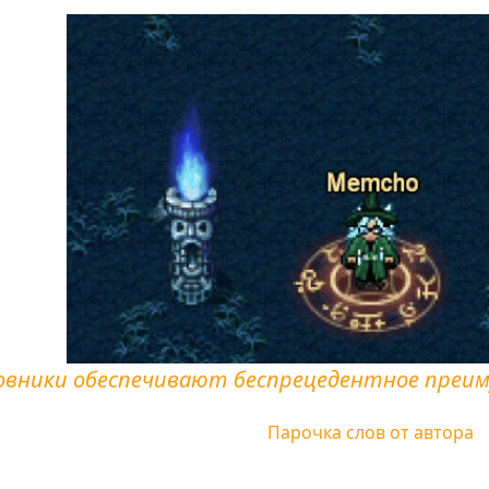
овники обеспечивают беспрецедентное преим
Парочка слов от автора
рамовника – выдавать максимальный контроль и помога
ше не всем, но надеюсь я донесу информацию читателя