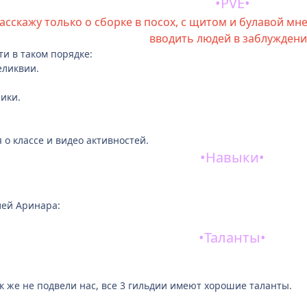
•
PVE
•
 расскажу только о сборке в посох, с щитом и булавой мн
вводить людей в заблуждени
и в таком порядке:
еликвии.
ики.
о классе и видео активностей.
•Навыки•
лей Аринара:
•
Таланты
•
ния достаточно неплохой, есть 2 играбельные ветки и 2 талант
к же не подвели нас, все 3 гильдии имеют хорошие таланты.