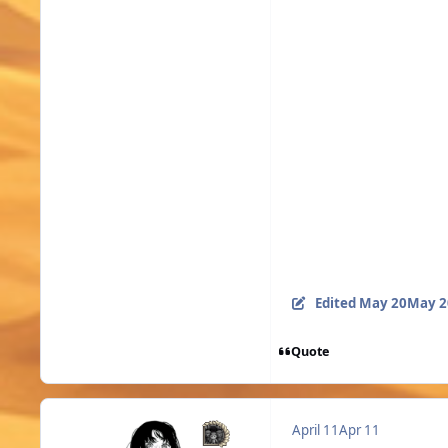
Итак, что хотелось 
на то, что персонаж 
хочется показать что
серверах есть сил
наблюдаю. Надеюсь 
Edited
May 20
May 2
Quote
April 11
Apr 11