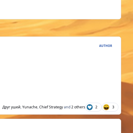
AUTHOR
Друг ушей
,
Yunache
,
Chief Strategy
and
2 others
2
3