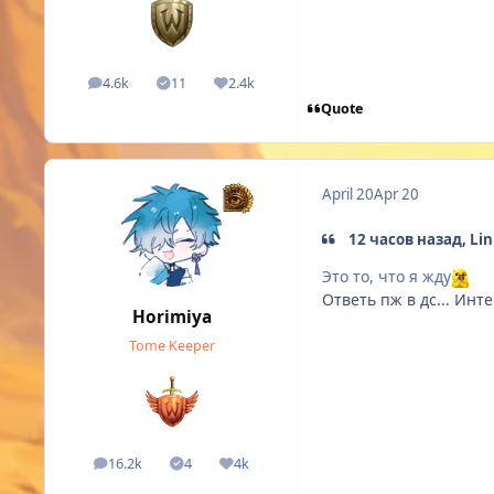
4.6k
11
2.4k
posts
Solutions
Reputation
Quote
April 20
Apr 20
12 часов назад, Lin
Это то, что я жду
Ответь пж в дс... Инт
Horimiya
Tome Keeper
16.2k
4
4k
posts
Solutions
Reputation