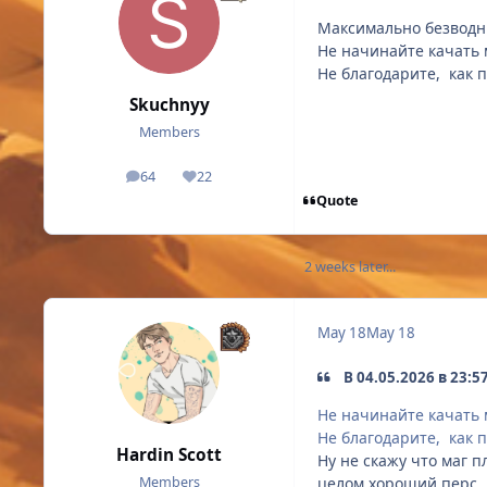
Максимально безводны
Не начинайте качать 
Не благодарите, как 
Skuchnyy
Members
64
22
posts
Reputation
Quote
2 weeks later...
May 18
May 18
В 04.05.2026 в 23:5
Не начинайте качать 
Не благодарите, как 
Hardin Scott
Ну не скажу что маг пл
целом хороший перс.
Members