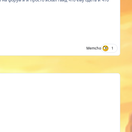
Memcho
1