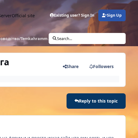
Server
Official site
Existing user? Sign In
Sign Up
ководство/Temkahramm Amber/ Гайд на Мага
Search...
га
Share
Followers
Reply to this topic
 на форум и и просто искал гайд что ему одеть и что