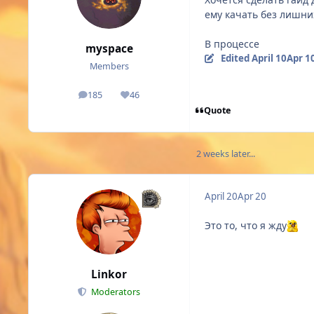
ему качать без лишни
В процессе
myspace
Edited
April 10
Apr 1
Members
185
46
posts
Reputation
Quote
2 weeks later...
April 20
Apr 20
Это то, что я жду
Linkor
Moderators