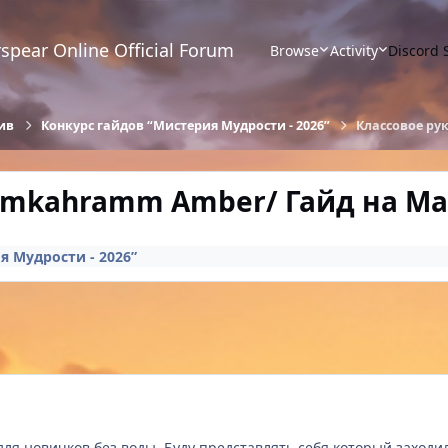
spear Online Official Forum
Browse
Activity
Discord 
ив
Конкурс гайдов “Мистерия Мудрости - 2026”
Классовое ру
emkahramm Amber/ Гайд на Ма
я Мудрости - 2026”
для новичков без воды. Буду представлять себя который заходил