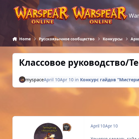
Skip to content
War
Home
Русскоязычное сообщество
Конкурсы
Арх
Классовое руководство/T
myspace
April 10
Apr 10
in
Конкурс гайдов “Мистери
April 10
Apr 10
Хочется сделать гайд 