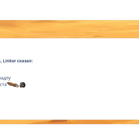
, Linkor сказал:
 падлу
ста