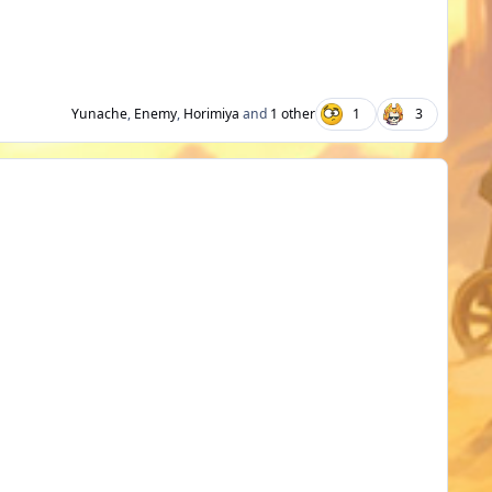
Yunache
,
Enemy
,
Horimiya
and
1 other
1
3