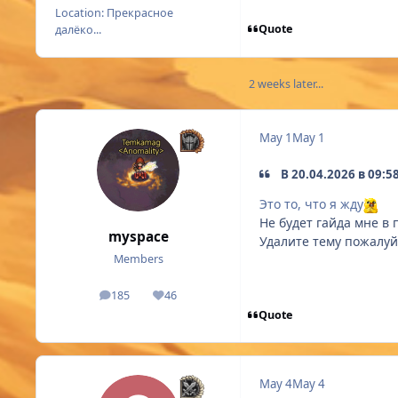
Location:
Прекрасное
Quote
далёко...
2 weeks later...
May 1
May 1
В 20.04.2026 в 09:58
Это то, что я жду
Не будет гайда мне в
myspace
Удалите тему пожалуй
Members
185
46
posts
Reputation
Quote
May 4
May 4