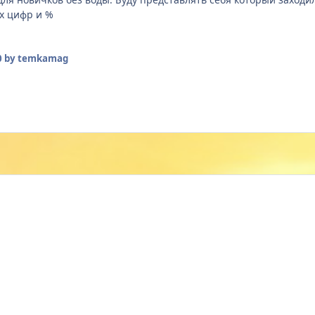
х цифр и %
0
by temkamag