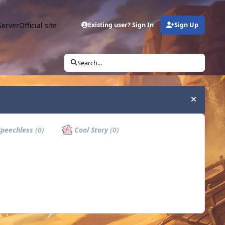
Server
Official site
Existing user? Sign In
Sign Up
Search...
Hide an
peechless
(0)
Cool Story
(0)