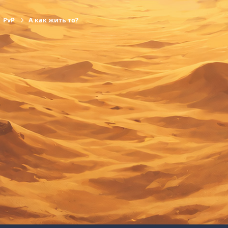
PvP
А как жить то?