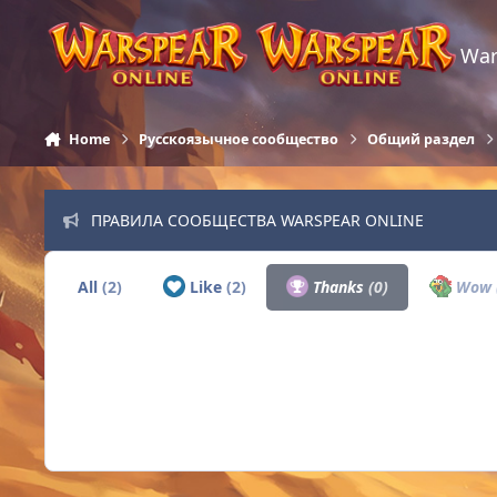
Skip to content
War
Home
Русскоязычное сообщество
Общий раздел
ПРАВИЛА СООБЩЕСТВА WARSPEAR ONLINE
All
(2)
Like
(2)
Thanks
(0)
Wow