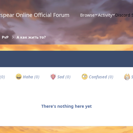
spear Online Official Forum
Browse
Activity
Discord 
PvP
А как жить то?
(0)
Haha
(0)
Sad
(0)
Confused
(0)
S
There's nothing here yet