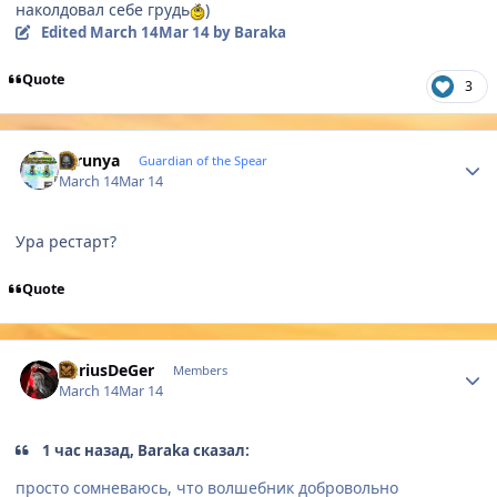
наколдовал себе грудь
)
Edited
March 14
Mar 14
by Baraka
Quote
3
Author stats
thrunya
Guardian of the Spear
March 14
Mar 14
Ура рестарт?
Quote
Author stats
DariusDeGer
Members
March 14
Mar 14
1 час назад, Baraka сказал:
просто сомневаюсь, что волшебник добровольно