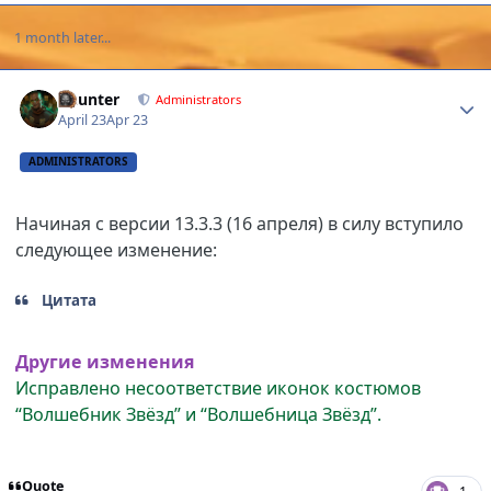
1 month later...
Author stats
Gaunter
Administrators
April 23
Apr 23
ADMINISTRATORS
Начиная с версии 13.3.3 (16 апреля) в силу вступило
следующее изменение:
Цитата
Другие изменения
Исправлено несоответствие иконок костюмов
“Волшебник Звёзд” и “Волшебница Звёзд”.
Quote