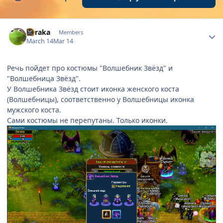
Author stats
Baraka
Members
March 14
Mar 14
Речь пойдет про костюмы "Волшебник Звёзд" и
"Волшебница Звёзд".
У Волшебника Звёзд стоит иконка женского коста
(Волшебницы), соответственно у Волшебницы иконка
мужского коста.
Сами костюмы не перепутаны. Только иконки.