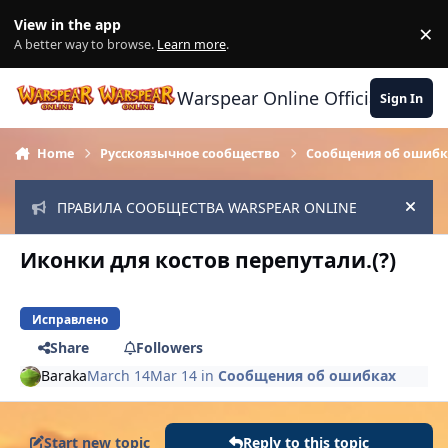
Skip to content
View in the app
×
Di
A better way to browse.
Learn more
.
Warspear Online Official Forum
Sign In
Home
Русскоязычное сообщество
Сообщения об ошибк
ПРАВИЛА СООБЩЕСТВА WARSPEAR ONLINE
Hide
Иконки для костов перепутали.(?)
Исправлено
Share
Followers
Baraka
March 14
Mar 14
in
Сообщения об ошибках
Start new topic
Reply to this topic