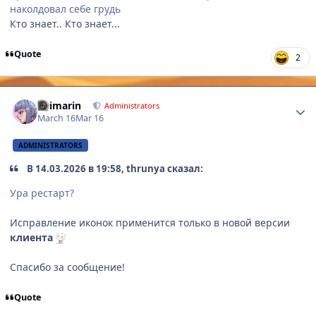
наколдовал себе грудь
Кто знает.. Кто знает...
Quote
2
Author stats
Shimarin
Administrators
March 16
Mar 16
ADMINISTRATORS
В 14.03.2026 в 19:58, thrunya сказал:
Ура рестарт?
Исправление иконок применится только в новой версии
клиента
Спасибо за сообщение!
Quote