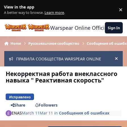
Skip to content
View in the app
×
Di
A better way to browse.
Learn more
.
Warspear Online Official Forum
Sign In
Home
Русскоязычное сообщество
Сообщения об ошибк
ПРАВИЛА СООБЩЕСТВА WARSPEAR ONLINE
Hide
Некорректная работа внеклассного
навыка " Реактивная скорость"
Исправлено
Share
Followers
ENAS
March 11
Mar 11
in
Сообщения об ошибках