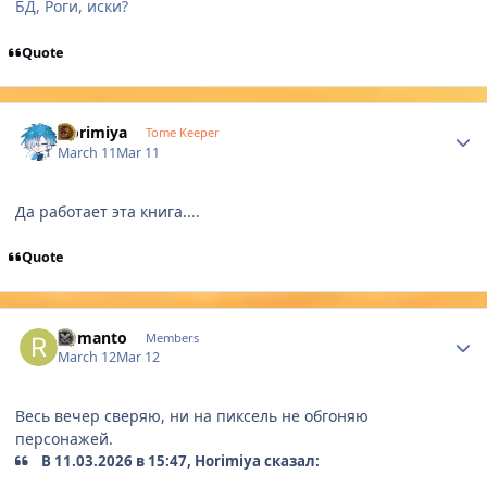
БД, Роги, иски?
Quote
Author stats
Horimiya
Tome Keeper
March 11
Mar 11
Да работает эта книга....
Quote
Author stats
Romanto
Members
March 12
Mar 12
Весь вечер сверяю, ни на пиксель не обгоняю
персонажей.
В 11.03.2026 в 15:47, Horimiya сказал: