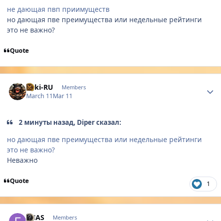
не дающая пвп приимуществ
но дающая пве преимущества или недельные рейтинги
это не важно?
Quote
Author stats
Loki-RU
Members
March 11
Mar 11
2 минуты назад, Diper сказал:
но дающая пве преимущества или недельные рейтинги
это не важно?
Неважно
Quote
1
Author stats
ENAS
Members