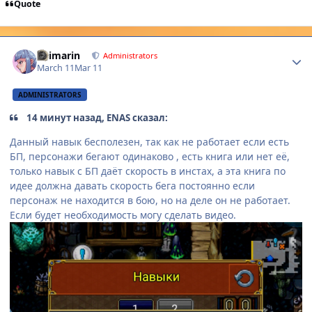
Quote
Author stats
Shimarin
Administrators
March 11
Mar 11
ADMINISTRATORS
14 минут назад, ENAS сказал:
Данный навык бесполезен, так как не работает если есть
БП, персонажи бегают одинаково , есть книга или нет её,
только навык с БП даёт скорость в инстах, а эта книга по
идее должна давать скорость бега постоянно если
персонаж не находится в бою, но на деле он не работает.
Если будет необходимость могу сделать видео.