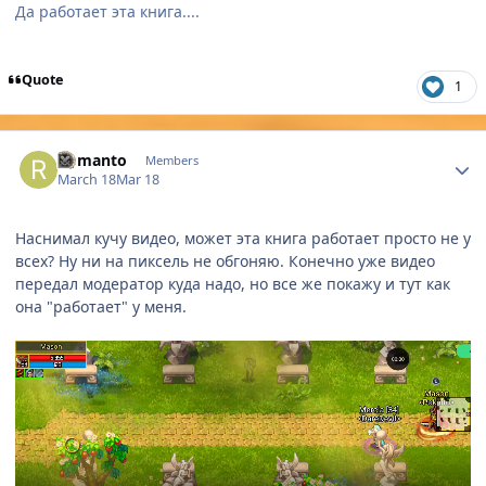
Да работает эта книга....
Quote
1
Author stats
Romanto
Members
March 18
Mar 18
Наснимал кучу видео, может эта книга работает просто не у
всех? Ну ни на пиксель не обгоняю. Конечно уже видео
передал модератор куда надо, но все же покажу и тут как
она "работает" у меня.