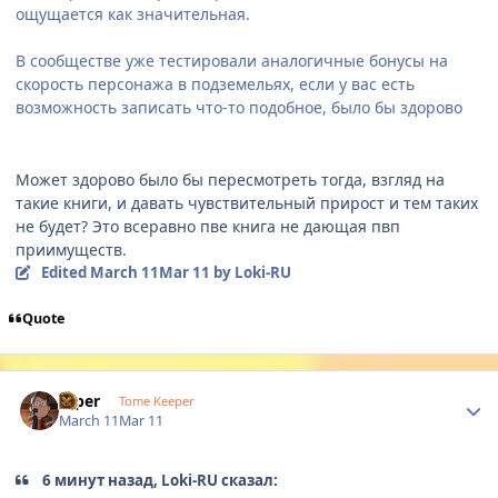
ощущается как значительная.
В сообществе уже тестировали аналогичные бонусы на
скорость персонажа в подземельях, если у вас есть
возможность записать что-то подобное, было бы здорово
Может здорово было бы пересмотреть тогда, взгляд на
такие книги, и давать чувствительный прирост и тем таких
не будет? Это всеравно пве книга не дающая пвп
приимуществ.
Edited
March 11
Mar 11
by Loki-RU
Quote
Author stats
Diper
Tome Keeper
March 11
Mar 11
6 минут назад, Loki-RU сказал: