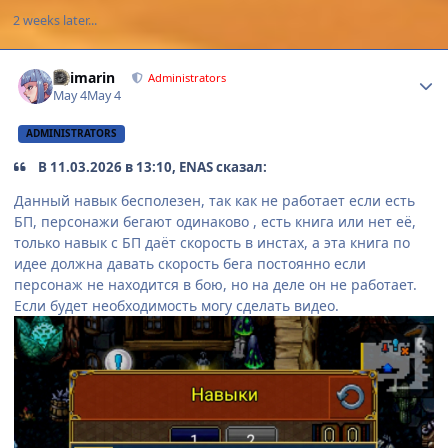
2 weeks later...
Author stats
Shimarin
Administrators
May 4
May 4
ADMINISTRATORS
В 11.03.2026 в 13:10, ENAS сказал:
Данный навык бесполезен, так как не работает если есть
БП, персонажи бегают одинаково , есть книга или нет её,
только навык с БП даёт скорость в инстах, а эта книга по
идее должна давать скорость бега постоянно если
персонаж не находится в бою, но на деле он не работает.
Если будет необходимость могу сделать видео.