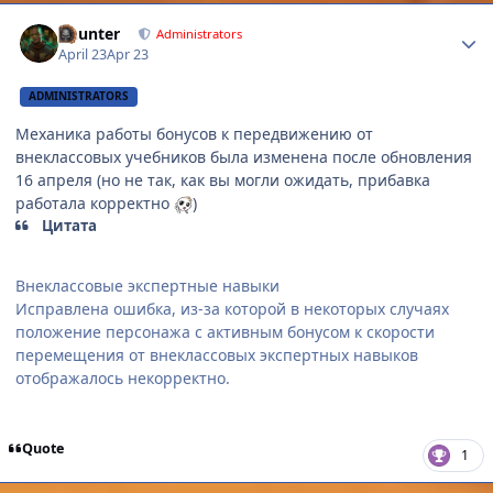
Author stats
Gaunter
Administrators
April 23
Apr 23
ADMINISTRATORS
Механика работы бонусов к передвижению от
внеклассовых учебников была изменена после обновления
16 апреля (но не так, как вы могли ожидать, прибавка
работала корректно
)
Цитата
Внеклассовые экспертные навыки
Исправлена ошибка, из-за которой в некоторых случаях
положение персонажа с активным бонусом к скорости
перемещения от внеклассовых экспертных навыков
отображалось некорректно.
Quote
1