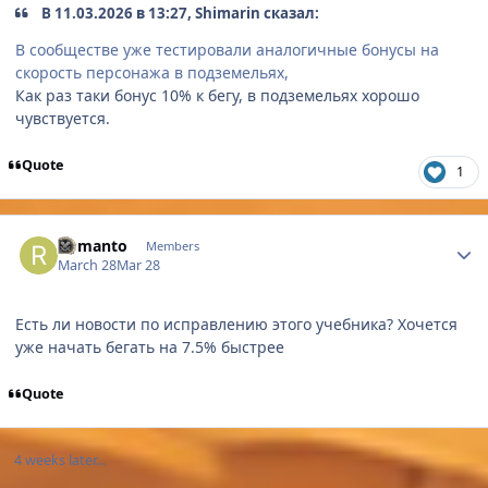
В 11.03.2026 в 13:27, Shimarin сказал:
В сообществе уже тестировали аналогичные бонусы на
скорость персонажа в подземельях,
Как раз таки бонус 10% к бегу, в подземельях хорошо
чувствуется.
Quote
1
Author stats
Romanto
Members
March 28
Mar 28
Есть ли новости по исправлению этого учебника? Хочется
уже начать бегать на 7.5% быстрее
Quote
4 weeks later...