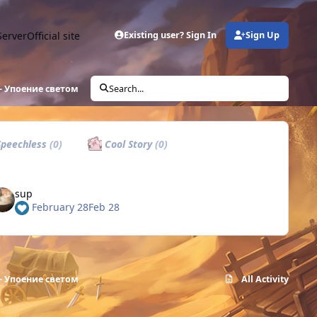
Server
Official site
Existing user? Sign In
Sign Up
- Упоение светом
Search...
peechless
(0)
Cool Story
(0)
sup
February 28
Feb 28
- Упоение светом
All Activity