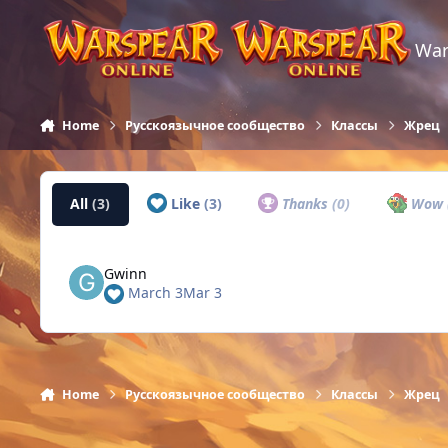
Skip to content
War
Home
Русскоязычное сообщество
Классы
Жрец
All
(3)
Like
(3)
Thanks
(0)
Wow
Gwinn
March 3
Mar 3
Home
Русскоязычное сообщество
Классы
Жрец