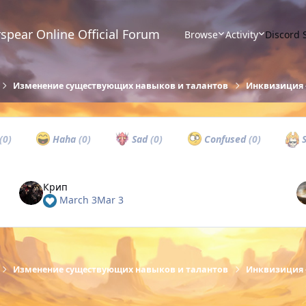
spear Online Official Forum
Browse
Activity
Discord 
Изменение существующих навыков и талантов
Инквизиция 
(0)
Haha
(0)
Sad
(0)
Confused
(0)
S
Крип
March 3
Mar 3
Изменение существующих навыков и талантов
Инквизиция 