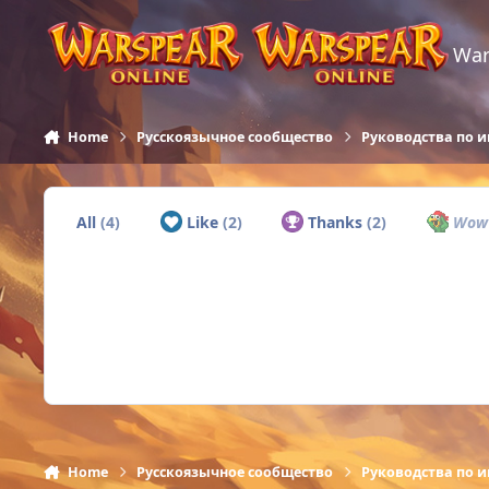
Skip to content
War
Home
Русскоязычное сообщество
Руководства по и
All
(4)
Like
(2)
Thanks
(2)
Wo
Home
Русскоязычное сообщество
Руководства по и