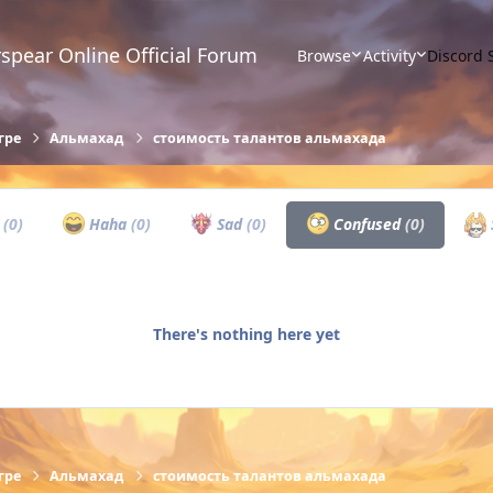
spear Online Official Forum
Browse
Activity
Discord 
гре
Альмахад
стоимость талантов альмахада
w
(0)
Haha
(0)
Sad
(0)
Confused
(0)
There's nothing here yet
гре
Альмахад
стоимость талантов альмахада