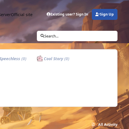
Server
Official site
Existing user? Sign In
Sign Up
Search...
Speechless
(0)
Cool Story
(0)
All Activity