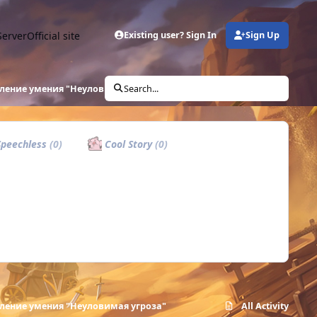
Server
Official site
Existing user? Sign In
Sign Up
ление умения "Неуловимая угроза"
Search...
peechless
(0)
Cool Story
(0)
ление умения "Неуловимая угроза"
All Activity