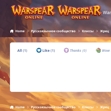
Skip to content
War
Home
Русскоязычное сообщество
Классы
Жрец
All
(1)
Like
(1)
Thanks
(0)
Wow
Home
Русскоязычное сообщество
Классы
Жрец