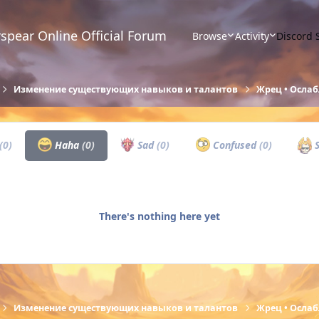
spear Online Official Forum
Browse
Activity
Discord 
Изменение существующих навыков и талантов
Жрец • Ослаб
(0)
Haha
(0)
Sad
(0)
Confused
(0)
S
There's nothing here yet
Изменение существующих навыков и талантов
Жрец • Ослаб