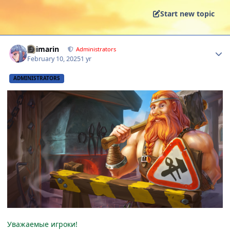
Start new topic
Author stats
Shimarin
Administrators
February 10, 2025
1 yr
ADMINISTRATORS
Уважаемые игроки!