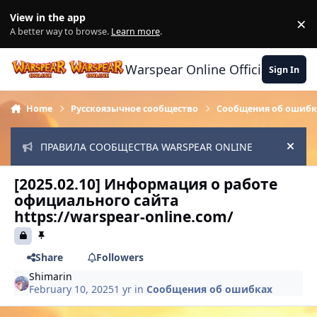
Skip to content
View in the app
×
Di
A better way to browse.
Learn more
.
Warspear Online Official Forum
Sign In
Home
Русскоязычное сообщество
Сообщения об ошибк
ПРАВИЛА СООБЩЕСТВА WARSPEAR ONLINE
Hide
[2025.02.10] Информация о работе
официального сайта
https://warspear-online.com/
Share
Followers
Shimarin
February 10, 2025
1 yr
in
Сообщения об ошибках