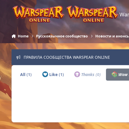
Skip to content
War
Home
Русскоязычное сообщество
Новости и анонс
ПРАВИЛА СООБЩЕСТВА WARSPEAR ONLINE
All
(1)
Like
(1)
Thanks
(0)
Wow