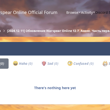
spear Online Official Forum
Browse
Activity
Discord 
ы
[2024.12.11] Обновление Warspear Online 12.7. Анонс. Часть пер
(0)
Haha
(0)
Sad
(0)
Confused
(0)
S
There's nothing here yet