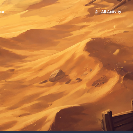
вая
All Activity