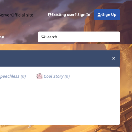
Server
Official site
Existing user? Sign In
Sign Up
вая
Search...
Hide an
peechless
(0)
Cool Story
(0)