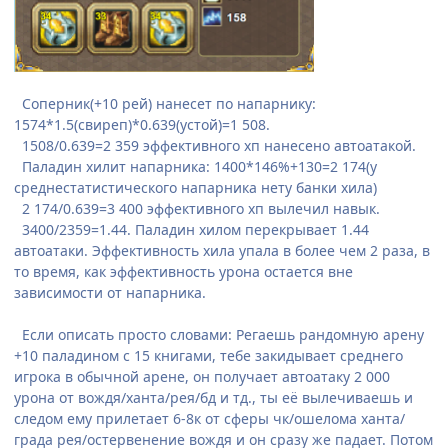
Соперник(+10 рей) нанесет по напарнику:
1574*1.5(свиреп)*0.639(устой)=1 508.
1508/0.639=2 359 эффективного хп нанесено автоатакой.
Паладин хилит напарника: 1400*146%+130=2 174(у
среднестатистического напарника нету банки хила)
2 174/0.639=3 400 эффективного хп вылечил навык.
3400/2359=1.44. Паладин хилом перекрывает 1.44
автоатаки. Эффективность хила упала в более чем 2 раза, в
то время, как эффективность урона остается вне
зависимости от напарника.
Если описать просто словами: Регаешь рандомную арену
+10 паладином с 15 книгами, тебе закидывает среднего
игрока в обычной арене, он получает автоатаку 2 000
урона от вождя/ханта/рея/бд и тд., ты её вылечиваешь и
следом ему прилетает 6-8к от сферы чк/ошелома ханта/
града рея/остервенение вождя и он сразу же падает. Потом