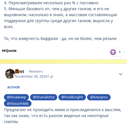
4. Пересматривали несколько раз % с пассивно.
5. Меньше базового хп, чем у других танков, и его не
выровнили, насколько я знаю, а массовая составляющая
поддержки для группы среди других танков, выросла у
всех.
То, что живучесть баффали - да, но не более, чем резали
Quote
1
Author stats
Enot
Members
November 30, 2024
1 yr
AUTHOR
@Инженер
@Shanalotta
@Voidknight
@Альтрон
@Alistarh666
Предлагаю не проходить мимо и присоединился к мыслям,
так как знаю, что есть разное виденье на некоторые
скиллы