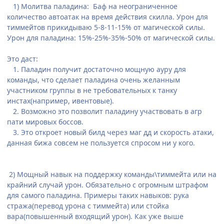
1) Молитва паладина: Баф на неограниченное
количество автоатак на время действия скилла. Урон для
тиммейтов прикидываю 5-8-11-15% от магической силы.
Урон для паладина: 15%-25%-35%-50% от магической силы.
Это даст:
1. Паладин получит достаточно мощную ауру для
команды, что сделает паладина очень желанным
участником группы в не требовательных к танку
инстах(например, ивентовые).
2. Возможно это позволит паладину участвовать в агр
пати мировых боссов.
3. Это откроет новый билд через маг дд и скорость атаки,
данная бижа совсем не пользуется спросом ни у кого.
2) Мощный навык на поддержку команды\тиммейта или на
крайний случай урон. Обязательно с огромным штрафом
для самого паладина. Примеры таких навыков: рука
стража(перевод урона с тиммейта) или стойка
вара(повышенный входящий урон). Как уже выше