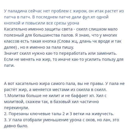
У паладина сейчас нет проблем с жиром, он итак растет из
патча в патч. В последнем патче дали фул.хп одной
кнопкой и повысили все срезы урона
Касательно именно защиты света - скилл слишком мало
полезный для большинства палов. Я знаю, что у многих
классов есть такая кнопка (Слова жц, длань чк вроде и так
далее) , но я именно за пала пишу.
Значит скилл нужно как-то переработать или заменить.
Если не менять на жир, то иначе как-то усилить пользу для
пати.
А вот касательно жира самого пала, вы не правы. У пала не
растёт жир, а меняется местами из скилла в скилл.
1.Молитва больше не хилит и не баффает хп. Хил с
молитвой, скажем так, в базовый хил частично
перекинули.
2. Порезаны ключевые талы 2 и 3 ветки на живучесть.
3. У пала отобрали уменьшение урона с оков, но лан, это
давно было.