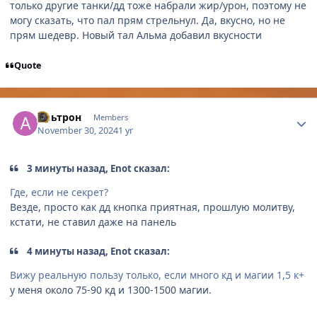
только другие танки/дд тоже набрали жир/урон, поэтому не
могу сказать, что пал прям стрельнул. Да, вкусно, но не
прям шедевр. Новый тал Альма добавил вкусности
Quote
Author stats
Альтрон
Members
November 30, 2024
1 yr
3 минуты назад, Enot сказал:
Где, если не секрет?
Везде, просто как дд кнопка приятная, прошлую молитву,
кстати, не ставил даже на панель
4 минуты назад, Enot сказал:
Вижу реальную пользу только, если много кд и магии 1,5 к+
у меня около 75-90 кд и 1300-1500 магии.