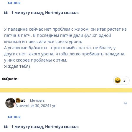
AUTHOR
1 минуту назад, Horimiya сказал:
У паладина сейчас нет проблем с жиром, он итак растет из
патча в патч. В последнем патче дали фул.хп одной
кнопкой и повысили все срезы урона.
А условные бд/ханты - просто имбы патча, не более, у
других нет такого урона, чтобы легко пробивать паладина,
у них скорее проблемы с этим.
Я ждал тебя)
Quote
3
Author stats
Enot
Members
November 30, 2024
1 yr
AUTHOR
1 минуту назад, Horimiya сказал: