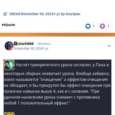
Edited
November 30, 2024
1 yr
by Альтрон
Quote
1
1
Author stats
Alistarh666
Members
November 30, 2024
1 yr
Насчёт приоритетного урона согласен, у Пала в
некоторых сборках нехватает урона. Вообще забавно,
скилл называется "очищение" а эффектом очищения
не обладает, я бы прекрутил бы эффект очищения при
прокачке навыкаа выше 4, как и с оковами. "При
удачном нанесении урона снимает с противника
любой 1 положительный эффект."