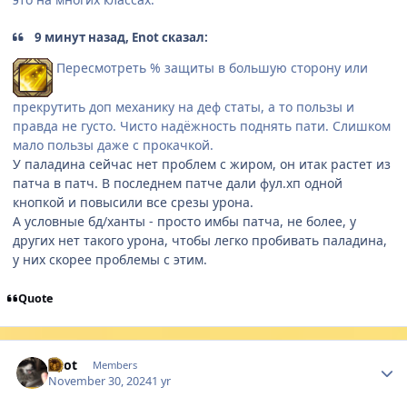
9 минут назад, Enot сказал:
Пересмотреть % защиты в большую сторону или
прекрутить доп механику на деф статы, а то пользы и
правда не густо. Чисто надёжность поднять пати. Слишком
мало пользы даже с прокачкой.
У паладина сейчас нет проблем с жиром, он итак растет из
патча в патч. В последнем патче дали фул.хп одной
кнопкой и повысили все срезы урона.
А условные бд/ханты - просто имбы патча, не более, у
других нет такого урона, чтобы легко пробивать паладина,
у них скорее проблемы с этим.
Quote
Author stats
Enot
Members
November 30, 2024
1 yr