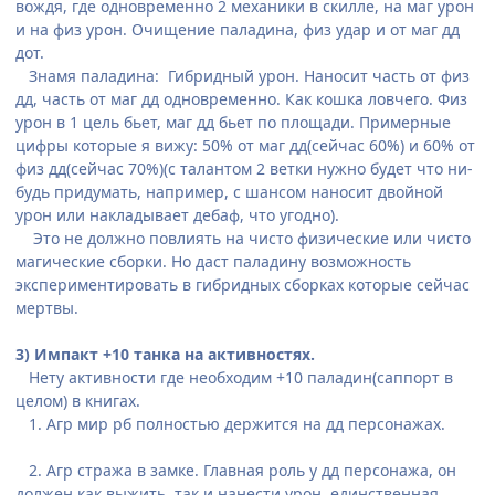
вождя, где одновременно 2 механики в скилле, на маг урон
и на физ урон. Очищение паладина, физ удар и от маг дд
дот.
Знамя паладина: Гибридный урон. Наносит часть от физ
дд, часть от маг дд одновременно. Как кошка ловчего. Физ
урон в 1 цель бьет, маг дд бьет по площади. Примерные
цифры которые я вижу: 50% от маг дд(сейчас 60%) и 60% от
физ дд(сейчас 70%)(с талантом 2 ветки нужно будет что ни-
будь придумать, например, с шансом наносит двойной
урон или накладывает дебаф, что угодно).
Это не должно повлиять на чисто физические или чисто
магические сборки. Но даст паладину возможность
экспериментировать в гибридных сборках которые сейчас
мертвы.
3) Импакт +10 танка на активностях.
Нету активности где необходим +10 паладин(саппорт в
целом) в книгах.
1. Агр мир рб полностью держится на дд персонажах.
2. Агр стража в замке. Главная роль у дд персонажа, он
должен как выжить, так и нанести урон, единственная