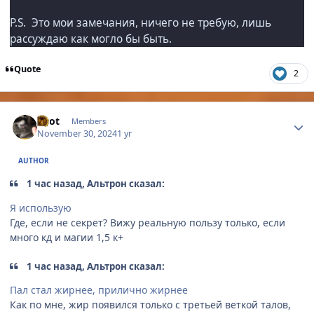
P.S. Это мои замечания, ничего не требую, лишь
рассуждаю как могло бы быть.
Quote
2
Author stats
Enot
Members
November 30, 2024
1 yr
AUTHOR
1 час назад, Альтрон сказал:
Я использую
Где, если не секрет? Вижу реальную пользу только, если
много кд и магии 1,5 к+
1 час назад, Альтрон сказал:
Пал стал жирнее, прилично жирнее
Как по мне, жир появился только с третьей веткой талов,