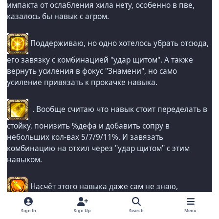
импакта от ослабления хила нету, особенно в пве,
казалось бы навык с агром.
Поддерживаю, но одно хотелось убрать отсюда,
его завязку с комбинацией "удар щитом". А также
вернуть усиления в фокус "Знамени", но само
усиление привязать к прокачке навыка.
. Вообще считаю что навык стоит переделать в
стойку, понизить %дефа и добавить сопру в
небольших кол-вах 5/7/9/11%. И завязать
комбинацию на отхил через "удар щитом" с этим
навыком.
Насчёт этого навыка даже сам не знаю,
пользовался крайне редко, но пользовался. Пусть
Sign In
Sign Up
Search
Menu
лучше о нём скажут те, кто им пользовался и думали