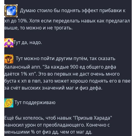
Думаю стоило бы поднять эффект прибавки к
хп до 10%. Хотя если переделать навык как предлагал
выше, то можно и не трогать.
Тут да, надо.
Тут можно пойти другим путём, так сказать
балансный апп. "За каждые 900 ед общего дефа
даётся 1% хп". Это во первых не даст очень много
буста к хп в пвп, зато может хорошо поднять его в пве
за счёт высоких значений маг и физ дефа.
Тут поддерживаю
Ещё бы хотелось, чтоб навык "Призыв Харада"
наносил урон от преобладающего. Конечно с
меньшими % от физ дд, чем от маг дд.