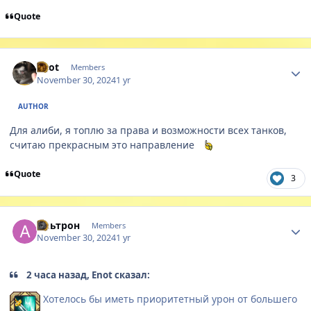
Quote
Author stats
Enot
Members
November 30, 2024
1 yr
AUTHOR
Для алиби, я топлю за права и возможности всех танков,
считаю прекрасным это направление
Quote
3
Author stats
Альтрон
Members
November 30, 2024
1 yr
2 часа назад, Enot сказал:
Хотелось бы иметь приоритетный урон от большего