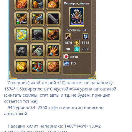
Соперник(такой же рей +10) нанесет по напарнику:
1574*1.5(свирепость)*0.4(устой)=944 урона автоатакой.
(считать скиллы, стат авты и тд. не будем, принцип
остается тот же)
944 урона/0.4=2360 эффективного хп нанесено
автоатакой.
Паладин хилит напарника: 1400*146%+130=2