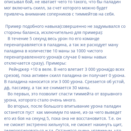
описывал бой, не хватает чего то такого, что бы паладин
мог включить скилл, за счет которого можно будет
привлечь внимание соперников с тиммейтов на себя.
Пример подобного навыка(совершенно не задумывался со
стороны баланса, исключительно для примера):
В течение 5 секунд весь урон по его команде
перенаправляется в паладина, а так же расходует ману
паладина в количестве 10 маны за 1000 чистого
перенаправленного урона(в случае 0 маны навык
отключается сразу). Примеры:
Рейнджер +10 в веле. В него влетает 3 000 урона(до всех
срезов), пока активен скилл паладина он получает 0 урона.
В паладина наносится эти 3 000 урона. Срезается об устой,
дф, пассивку, а так же снимается 30 маны.
Во первых, это позволит спасти тиммейта от взрывного
урона, которого стало очень много.
Во вторых, после большого впитывание урона паладин
останется пуст как минимум по мане, из-за чего выведет
его из боя на секунд 5, пока она не восстановится. Т.е. он
не сможет экстренно хильнутся, не сможет накинуть щит,
телепортироваться и тд. Останется очень уязвимым, что