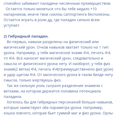
спокойно забивают паладина численным преимуществом.
Остается только молиться что бы тебе кидало +10
напарников, иначе твои скиллы саппортинга бесполезны.
Остается играть в роли дд, где паладин сильно всем
уступает.
2) Гибридный паладин.
Во первых, навыки разделены на физический или
магический урон. Очков навыков хватает только на 1 тип
урона. Например, у тебя магическое знамя 4\4, печать 4\4,
тп 4\4. Всё наносит магический урон, следовательно и
смысла от физического урона нету. И наоборот, у тебя физ
знамя(2 ветка) 4\4, печать 4\4(преимущественено физ урон)
и удар щитом 4\4. От магического урона в таком билде нету
смысла, только жертвуешь физ.
Так же сильную роль сыграло разделения знамени с
ветками, на котором держится половина потенциала
паладина.
Хотелось бы для гибридных персонажей больше навыков,
которые заимствуют оба параметра урона. Например,
кошка ловчего, которая бьет суммой маг и физ урона. Орлы