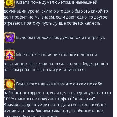
Кстати, тоже думал об этом, в нынешней
доминации урона, считаю это дало бы хоть какой-то
доп профит, но мы знаем, если дают одно, то другое
отрезают, поэтому пусть лучше остаётся как есть.
Было бы неплохо, ток думаю так и не тронут.
Мне кажется влияние положительных и
негативных эффектов на отхил с талов, будет решён
на этом ребалансе, но могу и ошибаться.
Беда этого навыка в том что он сам по себе
работает некорректно, если цель не сдвинулась, то со
100% шансом не получает эффект "опаления".
Вначале надо починить это. Да и согласен, особого
импакта от ослабления хила нету, особенно в пве,
казалось бы навык с агром.