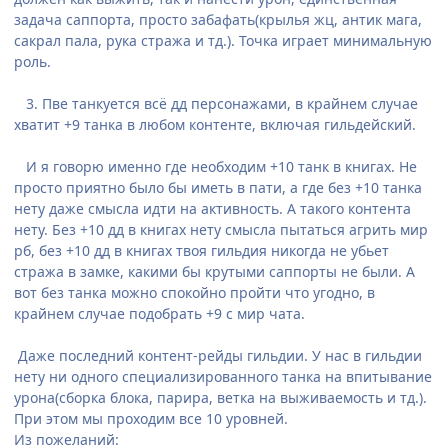
задача саппорта, просто забафать(крылья жц, антик мага,
сакрал пала, рука стража и тд.). Точка играет минимальную
роль.
3. Пве танкуется всё дд персонажами, в крайнем случае
хватит +9 танка в любом контенте, включая гильдейский.
И я говорю именно где необходим +10 танк в книгах. Не
просто приятно было бы иметь в пати, а где без +10 танка
нету даже смысла идти на активность. А такого контента
нету. Без +10 дд в книгах нету смысла пытаться агрить мир
рб, без +10 дд в книгах твоя гильдия никогда не убьет
стража в замке, какими бы крутыми саппорты не были. А
вот без танка можно спокойно пройти что угодно, в
крайнем случае подобрать +9 с мир чата.
Даже последний контент-рейды гильдии. У нас в гильдии
нету ни одного специализированного танка на впитывание
урона(сборка блока, парира, ветка на выживаемость и тд.).
При этом мы проходим все 10 уровней.
Из пожеланий: