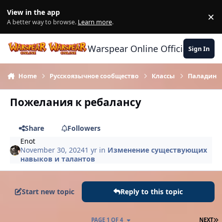
Skip to content
View in the app
×
Di
A better way to browse.
Learn more
.
Warspear Online Official Forum
Sign In
Home
Русскоязычное сообщество
Классы
Паладин
Пожелания к ребалансу
Share
Followers
Enot
November 30, 2024
1 yr
in
Изменение существующих
навыков и талантов
Start new topic
Reply to this topic
L
PAGE 1 OF 4
NEXT