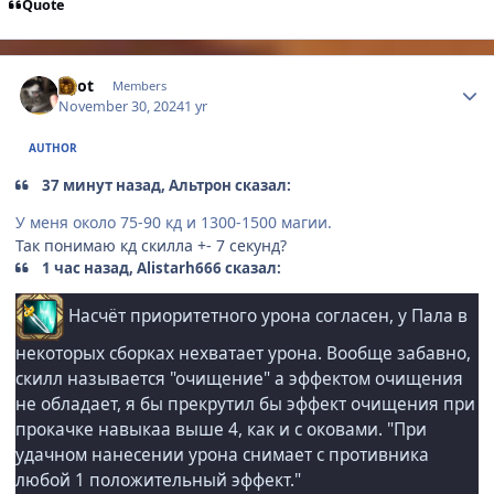
Quote
Author stats
Enot
Members
November 30, 2024
1 yr
AUTHOR
37 минут назад, Альтрон сказал:
У меня около 75-90 кд и 1300-1500 магии.
Так понимаю кд скилла +- 7 секунд?
1 час назад, Alistarh666 сказал:
Насчёт приоритетного урона согласен, у Пала в
некоторых сборках нехватает урона. Вообще забавно,
скилл называется "очищение" а эффектом очищения
не обладает, я бы прекрутил бы эффект очищения при
прокачке навыкаа выше 4, как и с оковами. "При
удачном нанесении урона снимает с противника
любой 1 положительный эффект."