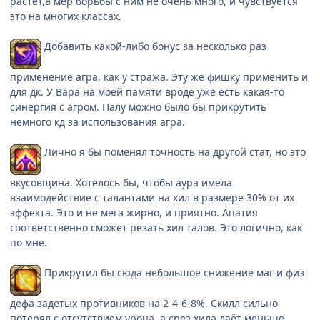
растёт,а мер борьбы с ним не очень много, и чувствуется
это на многих классах.
Добавить какой-либо бонус за несколько раз
применение агра, как у стража. Эту же фишку применить и
для дк. У Вара на моей памяти вроде уже есть какая-то
синергия с агром. Палу можно было бы прикрутить
немного кд за использования агра.
Лично я бы поменял точность на другой стат, но это
вкусовщина. Хотелось бы, чтобы аура имела
взаимодействие с талантами на хил в размере 30% от их
эффекта. Это и не мега жирно, и приятно. Апатия
соответственно сможет резать хил талов. Это логично, как
по мне.
Прикрутил бы сюда небольшое снижение маг и физ
дефа задетых противников на 2-4-6-8%. Скилл сильно
потерял с отсутствием урона, а срез хила даёт меньше