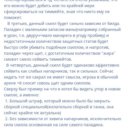
его можно будет добить или по крайней мере
сфокусироваться на тиммейте, зная что никто ему не
поможет.
В третьих, данный скилл будет сильно зависим от билда.
Паладин с маленьким запасом маны(например собранный
в урон, т.е. двуруч+мало манарега в угоду пробиву) и
недостаточным количеством защитных статов будет
быстро себя убивать подобным скиллом, и напротив,
паладин через щит, с достаточным количеством "жира"
сможет смело сейвить тиммейтов.
В четвертых, данный скилл будет одинаково эффективно
сейвить как слабых напарников, так и сильных. Сейчас
кидать тот же сакрал не имеет смысла, игрока в обычной
арене +8 сносит сквозь щит одним скиллом.
Сверху был пример на что я хотел бы видеть упор в новом
скилле, а именно:
1. Большой штраф, который можно было бы закрыть
сборкой специальной(желательно сборкой в танка, она
сейчас крайне не актуальна)
2. Без зависимости от эквипа напарников, исключительно
сила скилла основанная на силе самого паладина.