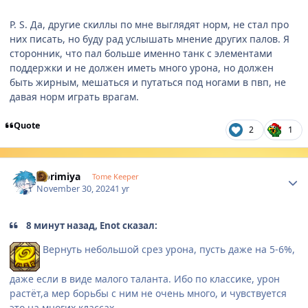
P. S. Да, другие скиллы по мне выглядят норм, не стал про
них писать, но буду рад услышать мнение других палов. Я
сторонник, что пал больше именно танк с элементами
поддержки и не должен иметь много урона, но должен
быть жирным, мешаться и путаться под ногами в пвп, не
давая норм играть врагам.
Quote
2
1
Author stats
Horimiya
Tome Keeper
November 30, 2024
1 yr
8 минут назад, Enot сказал:
Вернуть небольшой срез урона, пусть даже на 5-6%,
даже если в виде малого таланта. Ибо по классике, урон
растёт,а мер борьбы с ним не очень много, и чувствуется
это на многих классах.