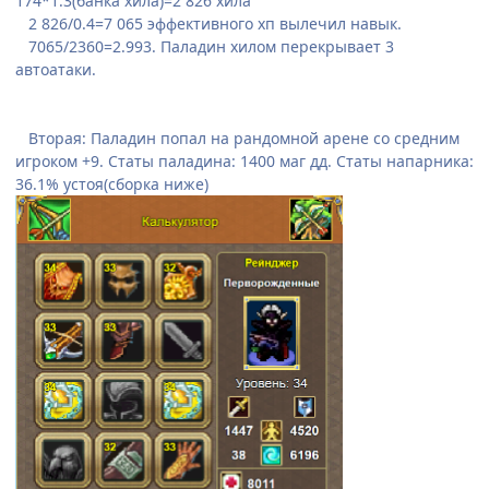
174*1.3(банка хила)=2 826 хила
2 826/0.4=7 065 эффективного хп вылечил навык.
7065/2360=2.993. Паладин хилом перекрывает 3
автоатаки.
Вторая: Паладин попал на рандомной арене со средним
игроком +9. Статы паладина: 1400 маг дд. Статы напарника:
36.1% устоя(сборка ниже)