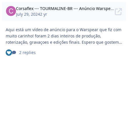
Corsaflex --- TOURMALINE-BR --- Anúncio Warspear VF.1 BY Corsaflex
July 29, 2024
2 yr
Aqui está um vídeo de anúncio para o Warspear que fiz com
muito carinho! foram 2 dias inteiros de produção,
roterização, gravaçoes e edições finais. Espero que gostem.
Segue em anexo o próprio vídeo (qualidade reduzida para
See who reacted "Like"
2 replies
ser upado) e um link para um drive aonde se encontra o
arquivo com a qualidade original e os arquivos que foram
utilizados nas edições. Um abraço de toda a equipe, NYRC
Editions e Corsaflex!
https://drive.google.com/drive/folders/1gdwtnAFI8XlHNlC3aAo
6?usp=sha