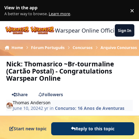
Skip to content
View in the app
×
Di
A better way to browse.
Learn more
.
Warspear Online Official Forum
Sign In
Home
Fórum Português
Concursos
Arquivo Concursos
Nick: Thomasrico ~Br-tourmaline
(Cartão Postal) - Congratulations
Warspear Online
Share
Followers
Thomas Anderson
June 10, 2024
2 yr
in
Concurso: 16 Anos de Aventuras
Start new topic
Reply to this topic