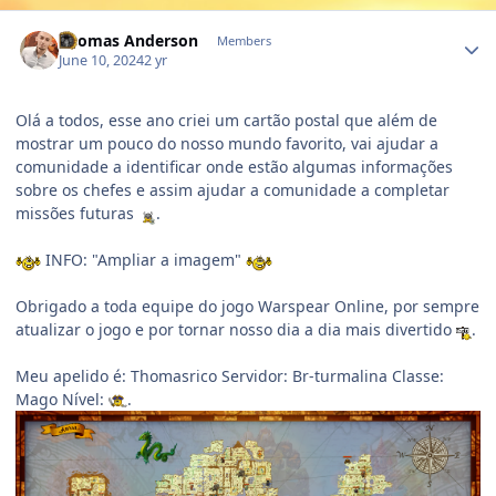
Author stats
Thomas Anderson
Members
June 10, 2024
2 yr
Olá a todos, esse ano criei um cartão postal que além de
mostrar um pouco do nosso mundo favorito, vai ajudar a
comunidade a identificar onde estão algumas informações
sobre os chefes e assim ajudar a comunidade a completar
missões futuras
.
INFO: "Ampliar a imagem"
Obrigado a toda equipe do jogo Warspear Online, por sempre
atualizar o jogo e por tornar nosso dia a dia mais divertido
.
Meu apelido é: Thomasrico Servidor: Br-turmalina Classe:
Mago Nível:
.